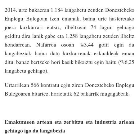
2014. urte bukaeran 1.184 langabetu zeuden Doneztebeko
Enplegu Bulegoan izen emanak, baina urte hasieretako
joera kaxkarrari eutsiz, ilbeltzean 74 lagun gehiago
gelditu dira lanik gabe eta 1.258 langabetu zeuden ilbeltz
hondarrean. Nafarroa osoan %3,44 goiti egin du
langabeziak baina datu kaxkarrenak eskualdeak eman
ditu, banaz bertzeko hori kasik bikoiztu egin baitu (%6,25
langabetu gehiago).
Urtarrilean 566 kontratu egin ziren Doneztebeko Enplegu
Bulegoaren bitartez, horietatik 62 bakarrik mugagabeak.
Emakumeen artean eta zerbitzu eta industria arloan
gehiago igo da langabezia