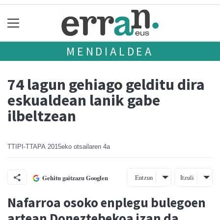
MENDIALDEA
74 lagun gehiago gelditu dira
eskualdean lanik gabe
ilbeltzean
TTIPI-TTAPA
2015eko otsailaren 4a
Entzun
Itzuli
Gehitu gaitzazu Googlen
Nafarroa osoko enplegu bulegoen
artean Doneztebekoa izan da