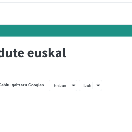
 dute euskal
Gehitu gaitzazu Googlen
Entzun
Itzuli