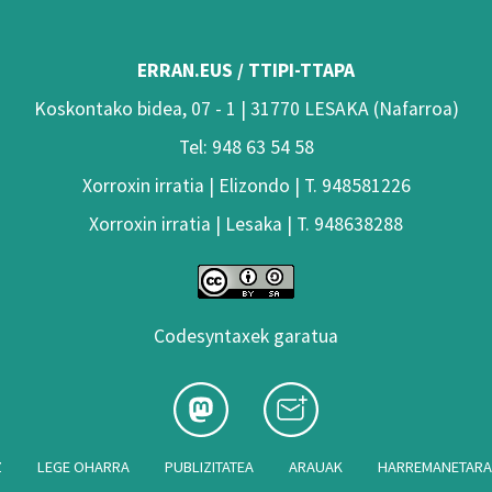
ERRAN.EUS / TTIPI-TTAPA
Koskontako bidea, 07 - 1 | 31770 LESAKA (Nafarroa)
Tel: 948 63 54 58
Xorroxin irratia | Elizondo | T. 948581226
Xorroxin irratia | Lesaka | T. 948638288
Codesyntaxek garatua
Z
LEGE OHARRA
PUBLIZITATEA
ARAUAK
HARREMANETAR