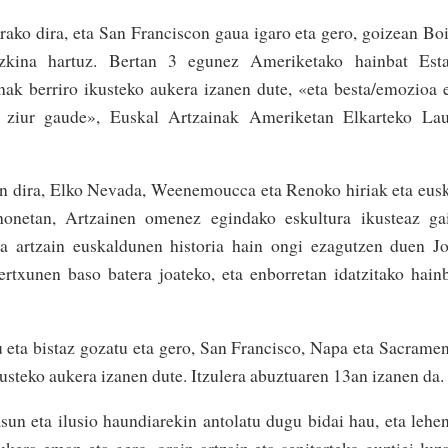
erako dira, eta San Franciscon gaua igaro eta gero, goizean Bo
azkina hartuz. Bertan 3 egunez Ameriketako hainbat Esta
nak berriro ikusteko aukera izanen dute, «eta besta/emozioa 
ula ziur gaude», Euskal Artzainak Ameriketan Elkarteko La
n dira, Elko Nevada, Weenemoucca eta Renoko hiriak eta eus
 honetan, Artzainen omenez egindako eskultura ikusteaz ga
eta artzain euskaldunen historia hain ongi ezagutzen duen J
ertxunen baso batera joateko, eta enborretan idatzitako hain
 eta bistaz gozatu eta gero, San Francisco, Napa eta Sacrame
usteko aukera izanen dute. Itzulera abuztuaren 13an izanen da.
sun eta ilusio haundiarekin antolatu dugu bidai hau, eta lehe