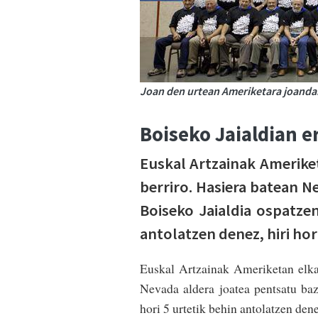
Joan den urtean Ameriketara joandak
Boiseko Jaialdian 
Euskal Artzainak Amerike
berriro. Hasiera batean N
Boiseko Jaialdia ospatze
antolatzen denez, hiri hori
Euskal Artzainak Ameriketan elkar
Nevada aldera joatea pentsatu baz
hori 5 urtetik behin antolatzen denez