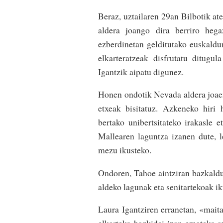
Beraz, uztailaren 29an Bilbotik at
aldera joango dira berriro heg
ezberdinetan gelditutako euskaldu
elkarteratzeak disfrutatu ditug
Igantzik aipatu digunez.
Honen ondotik Nevada aldera joae
etxeak bisitatuz. Azkeneko hiri
bertako unibertsitateko irakasle 
Mallearen laguntza izanen dute, l
mezu ikusteko.
Ondoren, Tahoe aintziran bazkaldu
aldeko lagunak eta senitartekoak ik
Laura Igantziren erranetan, «maita