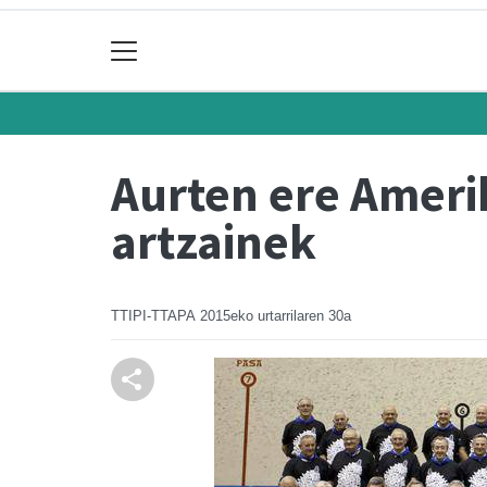
Aurten ere Ameri
artzainek
TTIPI-TTAPA
2015eko urtarrilaren 30a