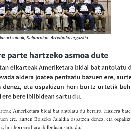
o artzainak, Kalifornian. Artxiboko argazkia
ere parte hartzeko asmoa dute
tan elkarteak Ameriketara bidai bat antolatu 
evada aldera joatea pentsatu bazuen ere, aurt
n denez, eta ospakizun hori bortz urtetik beh
 ere bere ibilbidean sartu du.
teak Ameriketara bidai bat antolatu du berriro. Hasiera bat
uen ere, aurten Boiseko Jaialdia ospatzen denez, eta ospaki
, hiri hori ere bere ibilbidean sartu du.