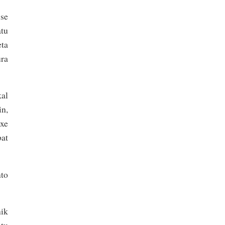
ise
tu
eta
ura
kal
in,
oxe
bat
nto
nik