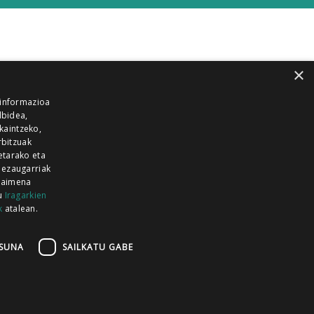
×
 informazioa
lbidea,
skaintzeko,
rbitzuak
etarako eta
 ezaugarriak
 baimena
zu
Iragarkien
k
atalean.
EITIA GUKA
AZKOITIA GUKA
BARRENA
GUKA
GUKA TELEBISTA
HIRUKA
SUNA
SAILKATU GABE
Z GUKA
ZUMAIA GUKA
28 KANALA