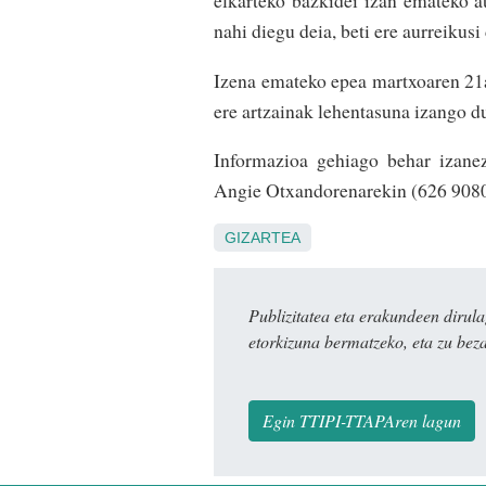
elkarteko bazkidei izan emateko au
nahi diegu deia, beti ere aurreikusi
Izena emateko epea martxoaren 21an
ere artzainak lehentasuna izango d
Informazioa gehiago behar izane
Angie Otxandorenarekin (626 90807
GIZARTEA
Publizitatea eta erakundeen dir
etorkizuna bermatzeko, eta zu bez
Egin TTIPI-TTAPAren lagun