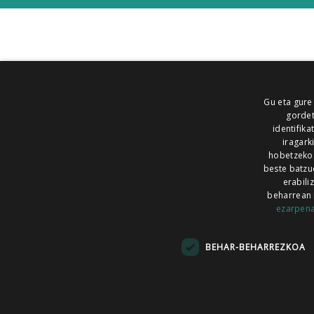
Gu eta gure
gordet
identifika
iragark
hobetzeko
beste batzu
erabili
beharrean 
ezarpen
AIARALDEA
AIKOR
AIURRI
ALEA
BEGITU
ERRAN
EUSKALERRIA IRRA
BEHAR-BEHARREZKOA
KRONIKA
MAILOPE
NOAUA
O