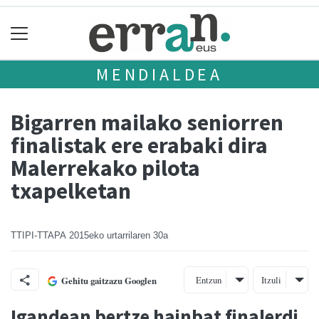
MENDIALDEA
Bigarren mailako seniorren
finalistak ere erabaki dira
Malerrekako pilota
txapelketan
TTIPI-TTAPA
2015eko urtarrilaren 30a
Entzun
Itzuli
Gehitu gaitzazu Googlen
Igandean bertze hainbat finalerdi