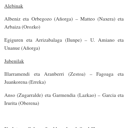
Alebinak
Albeniz eta Orbegozo (Añorga) – Matteo (Naxera) eta
Arbaiza (Orozko)
Egiguren eta Arrizabalaga (Ilunpe) – U. Amiano eta
Unanue (Añorga)
Jubenilak
Illarramendi eta Aranberri (Zestoa) – Fagoaga eta
Juankorena (Erreka)
Anso (Zugarralde) eta Garmendia (Lazkao) – Garcia eta
Irurita (Oberena)