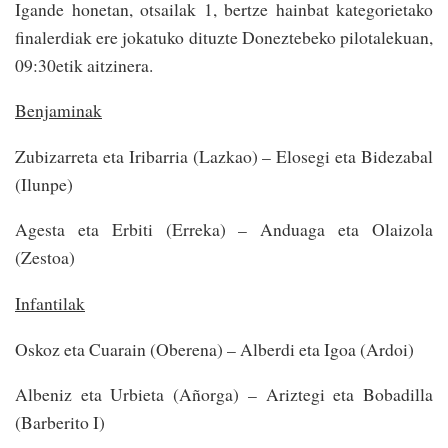
Igande honetan, otsailak 1, bertze hainbat kategorietako
finalerdiak ere jokatuko dituzte Doneztebeko pilotalekuan,
09:30etik aitzinera.
Benjaminak
Zubizarreta eta Iribarria (Lazkao) – Elosegi eta Bidezabal
(Ilunpe)
Agesta eta Erbiti (Erreka) – Anduaga eta Olaizola
(Zestoa)
Infantilak
Oskoz eta Cuarain (Oberena) – Alberdi eta Igoa (Ardoi)
Albeniz eta Urbieta (Añorga) – Ariztegi eta Bobadilla
(Barberito I)