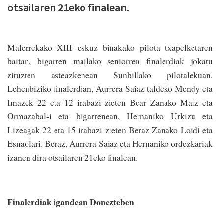
otsailaren 21eko finalean.
Malerrekako XIII eskuz binakako pilota txapelketaren
baitan, bigarren mailako seniorren finalerdiak jokatu
zituzten asteazkenean Sunbillako pilotalekuan.
Lehenbiziko finalerdian, Aurrera Saiaz taldeko Mendy eta
Imazek 22 eta 12 irabazi zieten Bear Zanako Maiz eta
Ormazabal-i eta bigarrenean, Hernaniko Urkizu eta
Lizeagak 22 eta 15 irabazi zieten Beraz Zanako Loidi eta
Esnaolari. Beraz, Aurrera Saiaz eta Hernaniko ordezkariak
izanen dira otsailaren 21eko finalean.
Finalerdiak igandean Donezteben