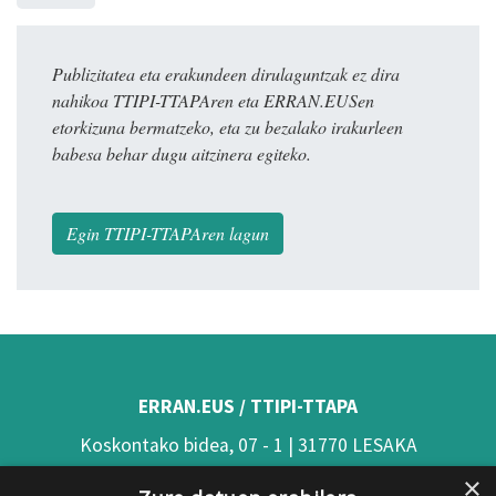
Publizitatea eta erakundeen dirulaguntzak ez dira
nahikoa TTIPI-TTAPAren eta ERRAN.EUSen
etorkizuna bermatzeko, eta zu bezalako irakurleen
babesa behar dugu aitzinera egiteko.
Egin TTIPI-TTAPAren lagun
ERRAN.EUS / TTIPI-TTAPA
Koskontako bidea, 07 - 1 | 31770 LESAKA
×
(Nafarroa)