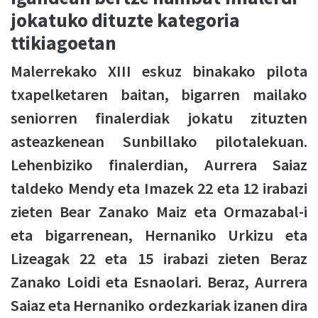
jokatuko dituzte kategoria
ttikiagoetan
Malerrekako XIII eskuz binakako pilota
txapelketaren baitan, bigarren mailako
seniorren finalerdiak jokatu zituzten
asteazkenean Sunbillako pilotalekuan.
Lehenbiziko finalerdian, Aurrera Saiaz
taldeko Mendy eta Imazek 22 eta 12 irabazi
zieten Bear Zanako Maiz eta Ormazabal-i
eta bigarrenean, Hernaniko Urkizu eta
Lizeagak 22 eta 15 irabazi zieten Beraz
Zanako Loidi eta Esnaolari. Beraz, Aurrera
Saiaz eta Hernaniko ordezkariak izanen dira