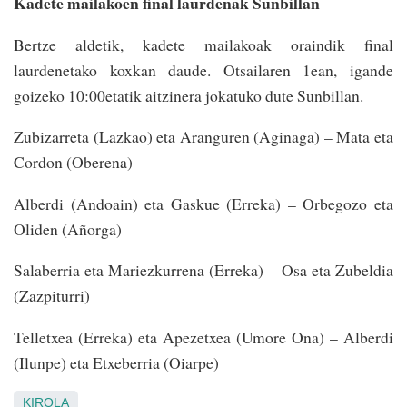
Kadete mailakoen final laurdenak Sunbillan
Bertze aldetik, kadete mailakoak oraindik final
laurdenetako koxkan daude. Otsailaren 1ean, igande
goizeko 10:00etatik aitzinera jokatuko dute Sunbillan.
Zubizarreta (Lazkao) eta Aranguren (Aginaga) – Mata eta
Cordon (Oberena)
Alberdi (Andoain) eta Gaskue (Erreka) – Orbegozo eta
Oliden (Añorga)
Salaberria eta Mariezkurrena (Erreka) – Osa eta Zubeldia
(Zazpiturri)
Telletxea (Erreka) eta Apezetxea (Umore Ona) – Alberdi
(Ilunpe) eta Etxeberria (Oiarpe)
KIROLA