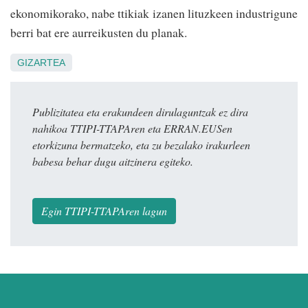
ekonomikorako, nabe ttikiak izanen lituzkeen industrigune
berri bat ere aurreikusten du planak.
GIZARTEA
Publizitatea eta erakundeen dirulaguntzak ez dira
nahikoa TTIPI-TTAPAren eta ERRAN.EUSen
etorkizuna bermatzeko, eta zu bezalako irakurleen
babesa behar dugu aitzinera egiteko.
Egin TTIPI-TTAPAren lagun