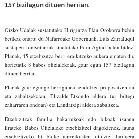
157 bizilagun dituen herrian.
Oizko Udalak sustatutako Hirigintza Plan Orokorra behin
betikoz onartu du Nafarroako Gobernuak, Luis Zarraluqui
sustapen kontseilariak sinatutako Foru Agind baten bidez.
Planak, 45 etxebizitza berri eraikitzeko aukera ematen du,
horietatik 8 babes ofizialekoak, gaur egun 157 bizilagun
dituen herrian.
Planak gaur egungo herrigunea sendotzea proposatzen du
eta zabaltzekotan, Elizalde-Etxondo aldera (ur biltegi
zaharraren ondoan) eta Landatxipi aldera zabaltzea.
Etxebizitzak familia bakarrekoak edo bikoak izanen
lirateke. Babes Ofizialeko etxebizitzei dagokienez, launa
etxebizitzako bi bloke aurreikusten dituzte. Jarduera