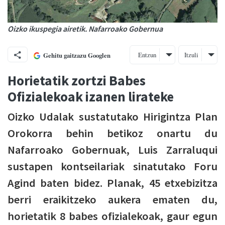
Oizko ikuspegia airetik. Nafarroako Gobernua
Entzun
Itzuli
Gehitu gaitzazu Googlen
Horietatik zortzi Babes
Ofizialekoak izanen lirateke
Oizko Udalak sustatutako Hirigintza Plan
Orokorra behin betikoz onartu du
Nafarroako Gobernuak, Luis Zarraluqui
sustapen kontseilariak sinatutako Foru
Agind baten bidez. Planak, 45 etxebizitza
berri eraikitzeko aukera ematen du,
horietatik 8 babes ofizialekoak, gaur egun