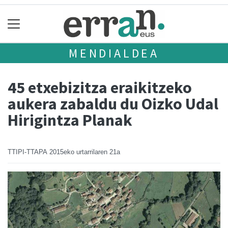
MENDIALDEA
45 etxebizitza eraikitzeko
aukera zabaldu du Oizko Udal
Hirigintza Planak
TTIPI-TTAPA
2015eko urtarrilaren 21a