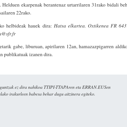
i. Helduen ekarpenak berantenaz urtarrilaren 31rako bidali be
sailaren 22rako.
eko helbideak hauek dira:
Hatsa elkartea. Oxtikenea FR 643
a@sfr.fr
etarik gabe, liburuan, apirilaren 12an, hamazazpigarren aldik
n publikatuak izanen dira.
ulaguntzak ez dira nahikoa TTIPI-TTAPAren eta ERRAN.EUSen
alako irakurleen babesa behar dugu aitzinera egiteko.