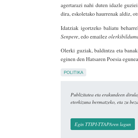
agertarazi nahi duten idazle guzie
dira, eskoletako haurrenak aldiz, ot
Idatziak igortzeko baliatu beharr
Senpere
, edo emailez
olerkibildum
Olerki guziak, baldintza eta banak
eginen den Hatsaren Poesia egunea
POLITIKA
Publizitatea eta erakundeen dir
etorkizuna bermatzeko, eta zu bez
Egin TTIPI-TTAPAren lagun