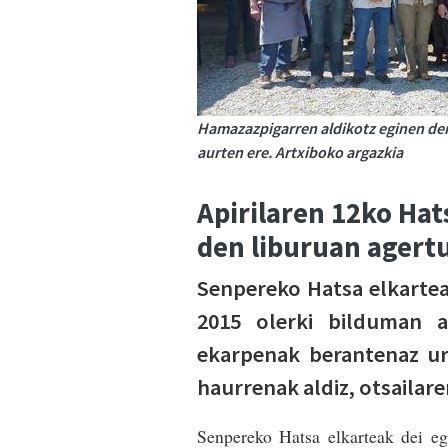
Hamazazpigarren aldikotz eginen den
aurten ere. Artxiboko argazkia
Apirilaren 12ko Ha
den liburuan agertu
Senpereko Hatsa elkartea
2015 olerki bilduman a
ekarpenak berantenaz urt
haurrenak aldiz, otsailare
Senpereko Hatsa elkarteak dei eg