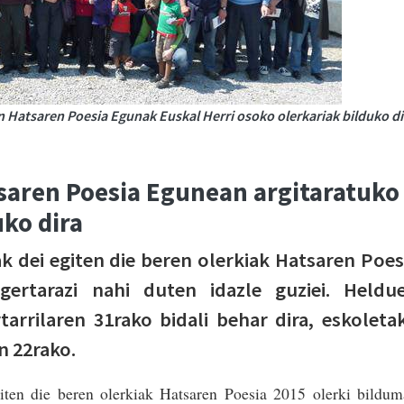
 Hatsaren Poesia Egunak Euskal Herri osoko olerkariak bilduko di
tsaren Poesia Egunean argitaratuko
ko dira
k dei egiten die beren olerkiak Hatsaren Poes
gertarazi nahi duten idazle guziei. Heldu
arrilaren 31rako bidali behar dira, eskoleta
n 22rako.
iten die beren olerkiak Hatsaren Poesia 2015 olerki bildu