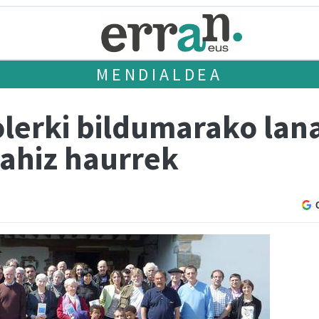
MENDIALDEA
olerki bildumarako lan
nahiz haurrek