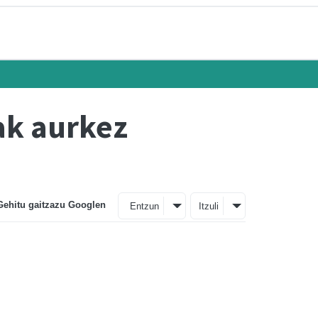
ak aurkez
Gehitu gaitzazu Googlen
Entzun
Itzuli