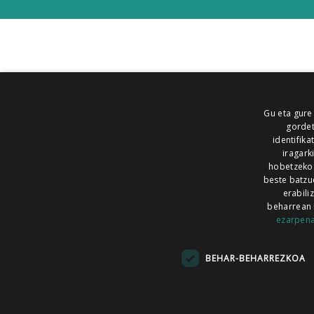
Gu eta gure
gordet
identifika
iragark
hobetzeko
beste batzu
erabili
beharrean 
ezarpen
AIARALDEA
AIKOR
AIURRI
ALEA
BEGITU
ERRAN
EUSKALERRIA IRRA
BEHAR-BEHARREZKOA
KRONIKA
MAILOPE
NOAUA
O