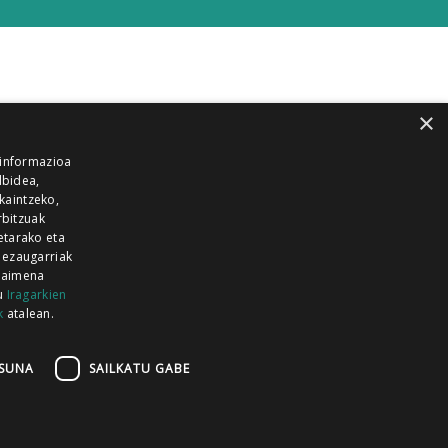
×
 informazioa
lbidea,
skaintzeko,
rbitzuak
etarako eta
 ezaugarriak
 baimena
zu
Iragarkien
k
atalean.
EITIA GUKA
AZKOITIA GUKA
BARRENA
GUKA
GUKA TELEBISTA
HIRUKA
SUNA
SAILKATU GABE
Z GUKA
ZUMAIA GUKA
28 KANALA