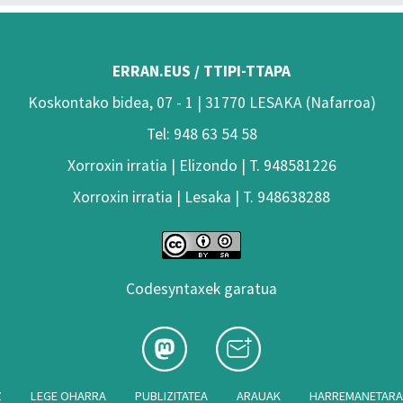
ERRAN.EUS / TTIPI-TTAPA
Koskontako bidea, 07 - 1 | 31770 LESAKA (Nafarroa)
Tel: 948 63 54 58
Xorroxin irratia | Elizondo | T. 948581226
Xorroxin irratia | Lesaka | T. 948638288
Codesyntaxek garatua
Z
LEGE OHARRA
PUBLIZITATEA
ARAUAK
HARREMANETAR