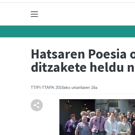
Hatsaren Poesia 
ditzakete heldu 
TTIPI-TTAPA
2015eko urtarrilaren 16a