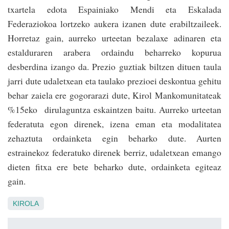
txartela edota Espainiako Mendi eta Eskalada
Federaziokoa lortzeko aukera izanen dute erabiltzaileek.
Horretaz gain, aurreko urteetan bezalaxe adinaren eta
estalduraren arabera ordaindu beharreko kopurua
desberdina izango da. Prezio guztiak biltzen dituen taula
ja­rri dute udaletxean eta taulako prezioei deskontua gehitu
behar zaiela ere gogorarazi dute, Kirol Mankomunitateak
%15eko dirulagun­tza eskain­tzen baitu. Au­rreko urteetan
federatuta egon direnek, izena eman eta modalitatea
zehaztuta ordainketa egin beharko dute. Aurten
estrainekoz federatuko direnek berriz, udaletxean emango
dieten fi­txa ere bete beharko dute, ordainketa egiteaz
gain.
KIROLA