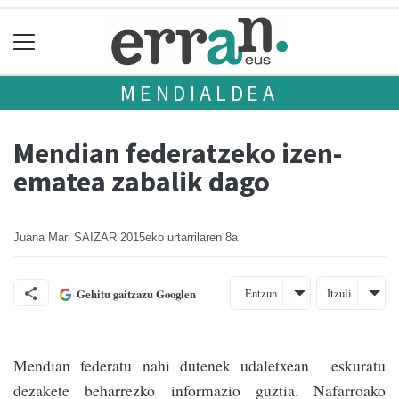
MENDIALDEA
Mendian ­federatzeko izen-
ematea zabalik dago
Juana Mari SAIZAR
2015eko urtarrilaren 8a
Entzun
Itzuli
Gehitu gaitzazu Googlen
Mendian federatu nahi dutenek udaletxean eskuratu
dezakete beharrezko informazio guztia. Nafarroako