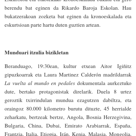
berendu bat eginen da Rikardo Baroja Eskolan. Hau
bukatzerakoan zozketa bat eginen da kronoeskalada eta
eskurtsioan parte hartu duten guztien artean.
Munduari itzulia bizikletan
Beranduago, 19:30ean, kultur etxean Aitor Igiñitz
gipuzkoarrak eta Laura Martinez Calderón madrildarrak
La vuelta al mundo en pedales
dokumentala aurkeztuko
dute, bertako protagonistak direlarik. Duela 8 urtez
geroztik txirrindulan mundua ezagutzen dabiltza, eta
oraingoz 80.000 kilometro burutu dituzte, 45 herrialde
zeharkatu, bertzeak bertze, Angola, Bosnia Herzegivina,
Bulgaria, China, Dubai, Emirato Arabiarrak, España,
Frantzia, Italia, Etiopia, Irán, Kenia, Malasia, Mongolia,