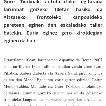
Gure Txokoak antolatutako egitaraua
larunbat goizeko 10etan hasiko da
Altzateko frontoieko kanpoaldeko
paretean eginen den eskaladako tailer
batekin. Euria eginez gero kiroldegian
eginen da hau.
Urtarrilaren 10ean, larunbatean ospatuko da Beran, 2007
ko urtarrillaren 13an Taillon mendian zendu ziren Loro
Pikabea, Xabier Zubieta eta Xabier Saralegiren omenez
egiten den Mendi Egunaren zortzigarren edizioa. Larun
Mendi Taldea, Manttale eta Gure Txokoak antolatutako
egitaraua larunbat goizeko 10etan hasiko da Altzateko
frontoieko kanpoaldeko paretean eginen den eskaladako
tailer batekin. Euria eginez gero kiroldegian eginen da