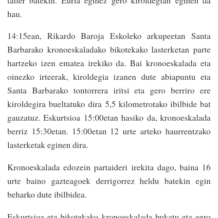
hau.
14:15ean, Rikardo Baroja Eskoleko arkupeetan Santa
Barbarako kronoeskaladako bikotekako lasterketan parte
hartzeko izen ematea irekiko da. Bai kronoeskalada eta
oinezko irteerak, kiroldegia izanen dute abiapuntu eta
Santa Barbarako tontorrera iritsi eta gero berriro ere
kiroldegira bueltatuko dira 5,5 kilometrotako ibilbide bat
gauzatuz. Eskurtsioa 15:00etan hasiko da, kronoeskalada
berriz 15:30etan. 15:00etan 12 urte arteko haurrentzako
lasterketak eginen dira.
Kronoeskalada edozein partaideri irekita dago, baina 16
urte baino gazteagoek derrigorrez heldu batekin egin
beharko dute ibilbidea.
Eskurtsioa eta bikotekako kronoeskalada bukatu eta gero