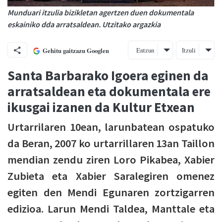
Munduari itzulia bizikletan agertzen duen dokumentala
eskainiko dda arratsaldean. Utzitako argazkia
Entzun
Itzuli
Gehitu gaitzazu Googlen
Santa Barbarako Igoera eginen da
arratsaldean eta dokumentala ere
ikusgai izanen da Kultur Etxean
Urtarrilaren 10ean, larunbatean ospatuko
da Beran, 2007 ko urtarrillaren 13an Taillon
mendian zendu ziren Loro Pikabea, Xabier
Zubieta eta Xabier Saralegiren omenez
egiten den Mendi Egunaren zortzigarren
edizioa. Larun Mendi Taldea, Manttale eta