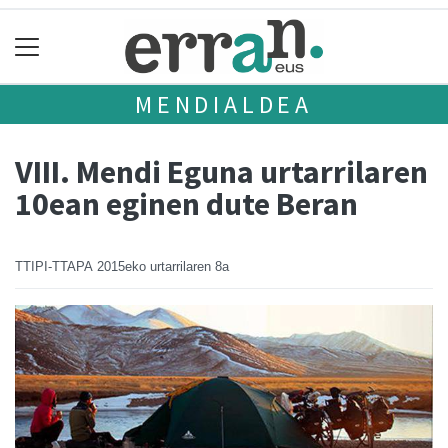
MENDIALDEA
VIII. Mendi Eguna urtarrilaren
10ean eginen dute Beran
TTIPI-TTAPA
2015eko urtarrilaren 8a