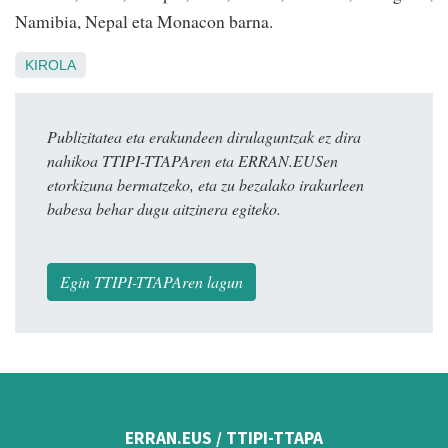
Namibia, Nepal eta Monacon barna.
KIROLA
Publizitatea eta erakundeen dirulaguntzak ez dira
nahikoa TTIPI-TTAPAren eta ERRAN.EUSen
etorkizuna bermatzeko, eta zu bezalako irakurleen
babesa behar dugu aitzinera egiteko.
Egin TTIPI-TTAPAren lagun
ERRAN.EUS / TTIPI-TTAPA