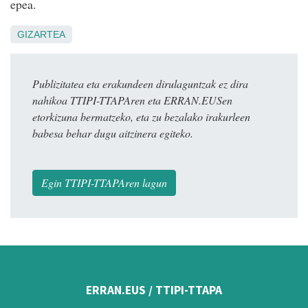
epea.
GIZARTEA
Publizitatea eta erakundeen dirulaguntzak ez dira
nahikoa TTIPI-TTAPAren eta ERRAN.EUSen
etorkizuna bermatzeko, eta zu bezalako irakurleen
babesa behar dugu aitzinera egiteko.
Egin TTIPI-TTAPAren lagun
ERRAN.EUS / TTIPI-TTAPA