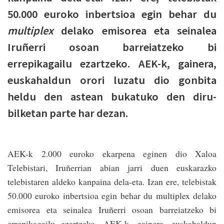
50.000 euroko inbertsioa egin behar du
multiplex
delako emisorea eta seinalea
Iruñerri osoan barreiatzeko bi
errepikagailu ezartzeko. AEK-k, gainera,
euskahaldun orori luzatu dio gonbita
heldu den astean bukatuko den diru-
bilketan parte har dezan.
AEK-k 2.000 euroko ekarpena eginen dio Xaloa
Telebistari, Iruñerrian abian jarri duen euskarazko
telebistaren aldeko kanpaina dela-eta. Izan ere, telebistak
50.000 euroko inbertsioa egin behar du multiplex delako
emisorea eta seinalea Iruñerri osoan barreiatzeko bi
errepikagailu ezartzeko. AEK-k, gainera, euskahaldun