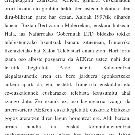
orori luzatu dio gonbita heldu den astean bukatuko den
diru-bilketan parte har dezan. Xaloak 1997tik dihardu
lanean Baztan-Bertizarana-Malerrekan, euskara hutsean.
Hala, iaz Nafarroako Gobernuak LTD bidezko tokiko
telebistentzako lizentziak banatu zituenean, Iruñerriko
lizentzietako bat Xaloa Telebistari eman zion. Hori lortu
izana oso albiste pozgarria da AEKren ustez, nahi den
lekutik begiratuta. Alde batetik, Xaloarentzat
alegaltasunetik irten eta bere jarduera egonkortzeko
aukera aparta da; eta, bestetik, Iruñerriko euskaldun eta
ez-euskaldunek euskarazko telebista kontsumitu ahal
izango dute. Zer esanik ez, oso lagungarria izango da
urtero-urtero AEKren euskaltegietatik euskaraz bizitzeko
gogoz ateratzen diren lagun horientzat ere. Aldi berean,
urrats handia da euskal komunitatearentzat
euskararentzako beste plaza bat irabaztea eta lehen