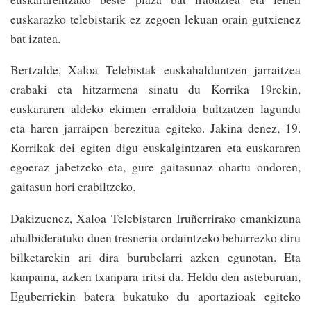
euskarazko telebistarik ez zegoen lekuan orain gutxienez
bat izatea.
Bertzalde, Xaloa Telebistak euskahalduntzen jarraitzea
erabaki eta hitzarmena sinatu du Korrika 19rekin,
euskararen aldeko ekimen erraldoia bultzatzen lagundu
eta haren jarraipen berezitua egiteko. Jakina denez, 19.
Korrikak dei egiten digu euskalgintzaren eta euskararen
egoeraz jabetzeko eta, gure gaitasunaz ohartu ondoren,
gaitasun hori erabiltzeko.
Dakizuenez, Xaloa Telebistaren Iruñerrirako emankizuna
ahalbideratuko duen tresneria ordaintzeko beharrezko diru
bilketarekin ari dira burubelarri azken egunotan. Eta
kanpaina, azken txanpara iritsi da. Heldu den asteburuan,
Eguberriekin batera bukatuko du aportazioak egiteko