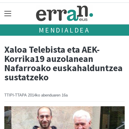
MENDIALDEA
Xaloa Telebista eta AEK-
Korrika19 auzolanean
Nafarroako euskahalduntzea
sustatzeko
TTIPI-TTAPA
2014ko abenduaren 16a