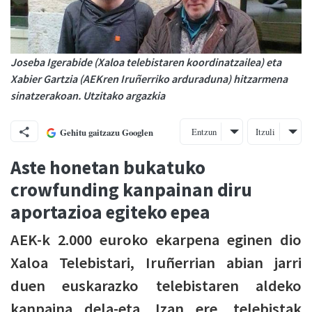
Joseba Igerabide (Xaloa telebistaren koordinatzailea) eta
Xabier Gartzia (AEKren Iruñerriko arduraduna) hitzarmena
sinatzerakoan. Utzitako argazkia
Entzun
Itzuli
Gehitu gaitzazu Googlen
Aste honetan bukatuko
crowfunding kanpainan diru
aportazioa egiteko epea
AEK-k 2.000 euroko ekarpena eginen dio
Xaloa Telebistari, Iruñerrian abian jarri
duen euskarazko telebistaren aldeko
kanpaina dela-eta. Izan ere, telebistak