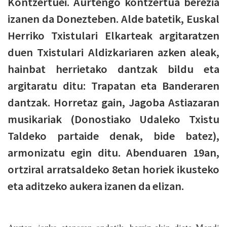
Kontzertuei. Aurtengo kontzertua berezia
izanen da Donezteben. Alde batetik, Euskal
Herriko Txistulari Elkarteak argitaratzen
duen Txistulari Aldizkariaren azken aleak,
hainbat herrietako dantzak bildu eta
argitaratu ditu: Trapatan eta Banderaren
dantzak. Horretaz gain, Jagoba Astiazaran
musikariak (Donostiako Udaleko Txistu
Taldeko partaide denak, bide batez),
armonizatu egin ditu. Abenduaren 19an,
ortziral arratsaldeko 8etan horiek ikusteko
eta aditzeko aukera izanen da elizan.
Aurten, iazko etenaren ondotik, berriz ekin diete Mendi