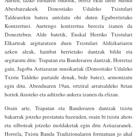
Abesbatzakoek Donostiako Udaleko Txistulari
Taldearekin batera antolatu ohi duten Eguberrietako
Kontzertuei. Aurtengo kontzertua berezia izanen da
Donezteben. Alde batetik, Euskal Herriko Txistulari
Elkarteak argitaratzen duen Txistulari Aldizkariaren
azken aleak, hainbat herrietako dantzak bildu eta
argitaratu ditu: Trapatan eta Banderaren dantzak. Horretaz
gain, Jagoba Astiazaran musikariak (Donostiako Udaleko
Txistu Taldeko partaide denak, bide batez), armonizatu
egin ditu. Abenduaren 19an, ortziral arratsaldeko 8etan
horiek ikusteko eta aditzeko aukera izanen da elizan.
Orain arte, Trapatan eta Banderaren dantzak txistu
bakarrak jotzeko prestatuta bazeuden, orain bi txistu ahots
eta silboteak jotzeko moldaketak egin ditu Astiazaranek.
Horrela, Txistu Banda Tradizionalaren formatuan jo ahal