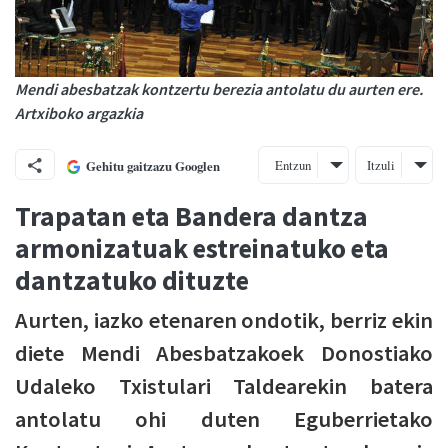
Mendi abesbatzak kontzertu berezia antolatu du aurten ere.
Artxiboko argazkia
Entzun
Itzuli
Gehitu gaitzazu Googlen
Trapatan eta Bandera dantza
armonizatuak estreinatuko eta
dantzatuko dituzte
Aurten, iazko etenaren ondotik, berriz ekin
diete Mendi Abesbatzakoek Donostiako
Udaleko Txistulari Taldearekin batera
antolatu ohi duten Eguberrietako