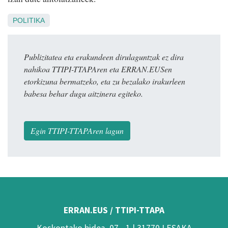
POLITIKA
Publizitatea eta erakundeen dirulaguntzak ez dira
nahikoa TTIPI-TTAPAren eta ERRAN.EUSen
etorkizuna bermatzeko, eta zu bezalako irakurleen
babesa behar dugu aitzinera egiteko.
Egin TTIPI-TTAPAren lagun
ERRAN.EUS / TTIPI-TTAPA
Koskontako bidea, 07 - 1 | 31770 LESAKA