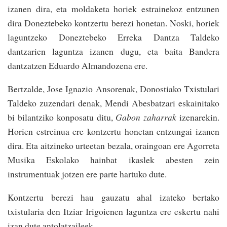
izanen dira, eta moldaketa horiek estrainekoz entzunen
dira Doneztebeko kontzertu berezi honetan. Noski, horiek
laguntzeko Doneztebeko Erreka Dantza Taldeko
dantzarien laguntza izanen dugu, eta baita Bandera
dantzatzen Eduardo Almandozena ere.
Bertzalde, Jose Ignazio Ansorenak, Donostiako Txistulari
Taldeko zuzendari denak, Mendi Abesbatzari eskainitako
bi bilantziko konposatu ditu,
Gabon zaharrak
izenarekin.
Horien estreinua ere kontzertu honetan entzungai izanen
dira. Eta aitzineko urteetan bezala, oraingoan ere Agorreta
Musika Eskolako hainbat ikaslek abesten zein
instrumentuak jotzen ere parte hartuko dute.
Kontzertu berezi hau gauzatu ahal izateko bertako
txistularia den Itziar Irigoienen laguntza ere eskertu nahi
izan dute antolatzaileek.