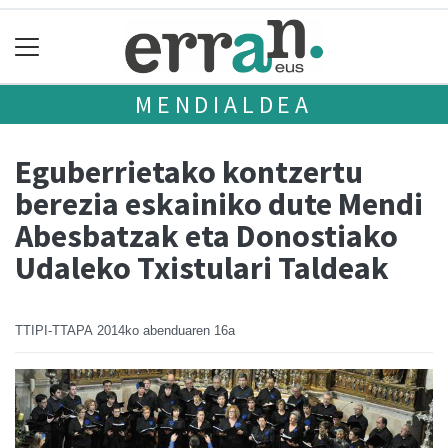
MENDIALDEA
Eguberrietako kontzertu
berezia eskainiko dute Mendi
Abesbatzak eta Donostiako
Udaleko Txistulari Taldeak
TTIPI-TTAPA
2014ko abenduaren 16a