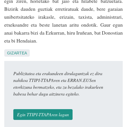
egin ziren, horietako bat jaio eta hilabete batzuetara.
Bizirik dauden guztiak erretiratuak daude, bere garaian
unibertsitateko irakasle, erizain, taxista, administrari,
etxekoandre eta beste lanetan aritu ondotik. Gaur egun
anai bakarra bizi da Ezkurran, hiru Iruñean, bat Donostian
eta bi Hendaian.
GIZARTEA
Publizitatea eta erakundeen dirulaguntzak ez dira
nahikoa TTIPI-TTAPAren eta ERRAN.EUSen
etorkizuna bermatzeko, eta zu bezalako irakurleen
babesa behar dugu aitzinera egiteko.
Egin TTIPI-TTAPAren lagun