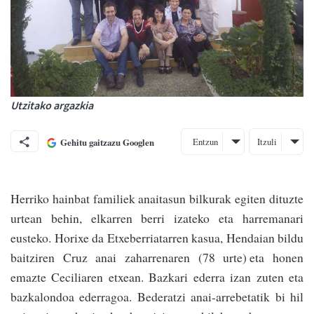
Utzitako argazkia
Entzun
Itzuli
Gehitu gaitzazu Googlen
Herriko hainbat familiek anaitasun bilkurak egiten dituzte
urtean behin, elka­rren berri izateko eta harremanari
eusteko. Horixe da Etxeberriatarren kasua, Hendaian bildu
baitziren Cruz anai zaharrenaren (78 urte) eta honen
emazte Ceciliaren etxean. Bazkari ederra izan zuten eta
bazkalondoa ederragoa. Bederatzi anai-arrebetatik bi hil