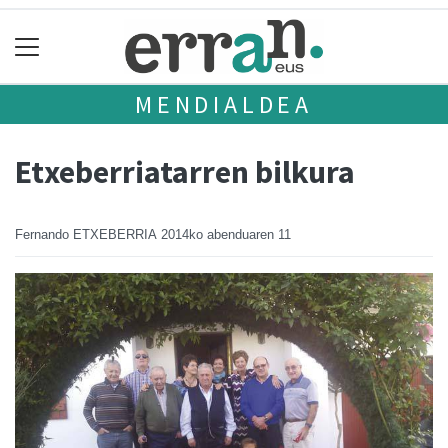
MENDIALDEA
Etxeberriatarren bilkura
Fernando ETXEBERRIA
2014ko abenduaren 11