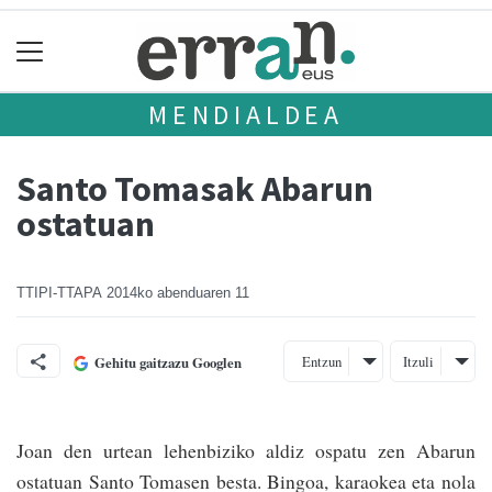
MENDIALDEA
Santo Tomasak Abarun
ostatuan
TTIPI-TTAPA
2014ko abenduaren 11
Entzun
Itzuli
Gehitu gaitzazu Googlen
Joan den urtean lehenbiziko aldiz ospatu zen Abarun
ostatuan Santo Tomasen besta. Bingoa, karaokea eta nola