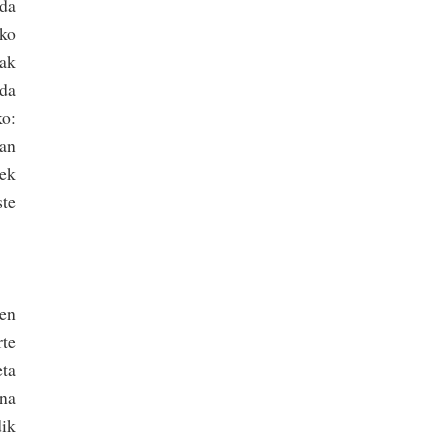
 da
ako
nak
 da
ko:
an
nek
ste
ren
rte
eta
na
ik