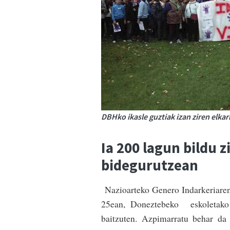
DBHko ikasle guztiak izan ziren elk
Ia 200 lagun bildu 
bidegurutzean
Nazioarteko Genero Indarkeriaren
25ean, Doneztebeko eskoletako 
baitzuten. Azpimarratu behar da