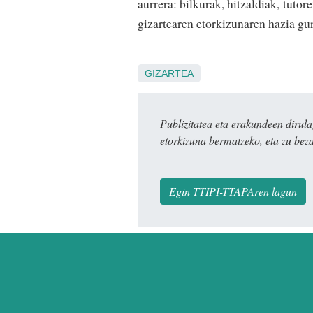
aurrera: bilkurak, hi­tzaldiak, tuto
gizartearen etorkizunaren hazia gu
GIZARTEA
Publizitatea eta erakundeen dir
etorkizuna bermatzeko, eta zu bez
Egin TTIPI-TTAPAren lagun