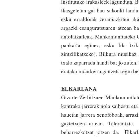
institutuko irakasleek lagunduta. B
ikasgeletan gai hau sakonki landu
esku erraldoiak zeramazkiten ika
argazki esanguratsuaren atzean ba
antolatzaileak, Mankomunitateko Gi
pankarta eginez, esku lila txi
zintzilikatzeko). Bilkura musikaz 
txalo zaparrada handi bat jo zuten.
eratako indarkeria gaitzetsi egin be
ELKARLANA
Gizarte Zerbitzuen Mankomunitate
kontrako jarrerak nola saihestu et
hauetan jarrera xenofoboak, arrazi
gaztetxoen artean. Tolerantzia
beharrezkotzat jo­tzen da. Elka