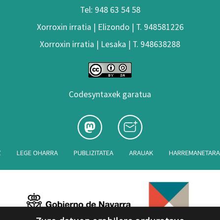
Tel: 948 63 54 58
Xorroxin irratia | Elizondo | T. 948581226
Xorroxin irratia | Lesaka | T. 948638288
Codesyntaxek garatua
Z
LEGE OHARRA
PUBLIZITATEA
ARAUAK
HARREMANETAR