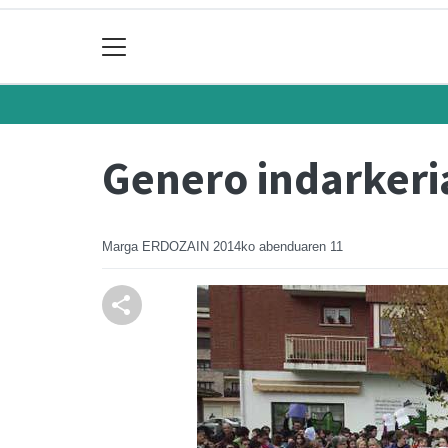
Genero indarkeri
Marga ERDOZAIN
2014ko abenduaren 11