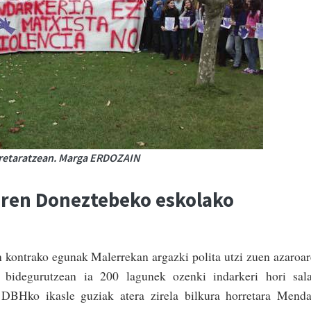
arretaratzean. Marga ERDOZAIN
ziren Doneztebeko eskolako
 kontrako egunak Malerrekan argazki polita utzi zuen azaroa
bidegurutzean ia 200 lagunek ozenki indarkeri hori sala
 DBHko ikasle guziak atera zirela bilkura horre­tara Mend