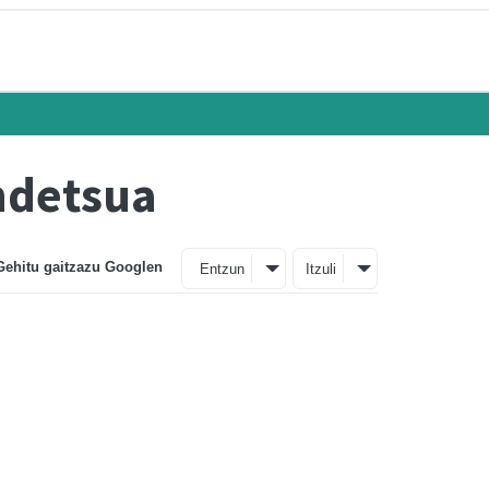
ndetsua
Gehitu gaitzazu Googlen
Entzun
Itzuli