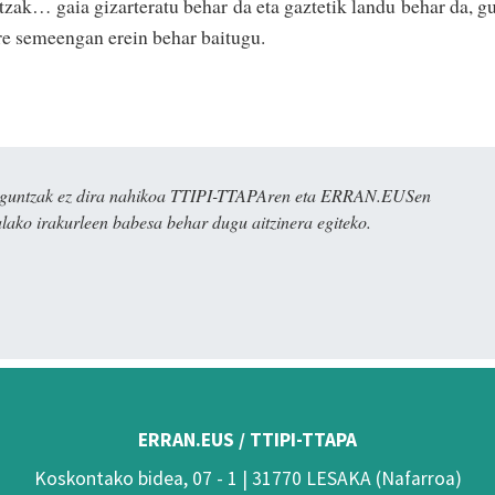
re­tzak… gaia gizarteratu behar da eta gaztetik landu behar da, g
re semeengan erein behar baitugu.
ulaguntzak ez dira nahikoa TTIPI-TTAPAren eta ERRAN.EUSen
alako irakurleen babesa behar dugu aitzinera egiteko.
ERRAN.EUS / TTIPI-TTAPA
Koskontako bidea, 07 - 1 | 31770 LESAKA (Nafarroa)