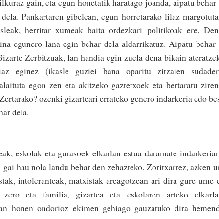
ilkuraz gain, eta egun honetatik haratago joanda, aipatu behar
 dela. Pankartaren gibelean, egun horretarako lilaz margotut
sleak, herritar xumeak baita ordezkari politikoak ere. De
ina egunero lana egin behar dela aldarrikatuz. Aipatu behar
zarte Zerbitzuak, lan handia egin zuela dena bikain ateratze
kiaz eginez (ikasle guziei bana oparitu zitzaien sudader
alaituta egon zen eta akitzeko gaztetxoek eta bertaratu zire
 Zertarako? ozenki gizarteari errateko genero indarkeria edo be
har dela.
ak, eskolak eta gurasoek elkarlan estua daramate indarkeria
a gai hau nola landu behar den zehazteko. Zoritxarrez, azken u
stak, intoleranteak, matxistak areagotzean ari dira gure ume 
 zero eta familia, gizartea eta eskolaren arteko elkarla
rlan honen ondorioz ekimen gehiago gauzatuko dira hemend