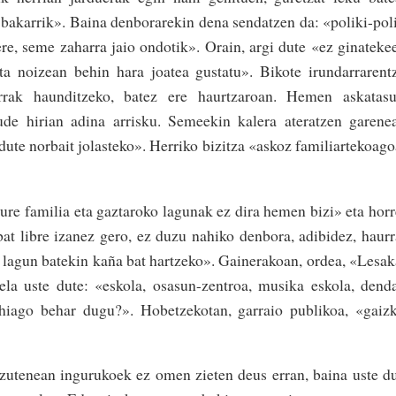
ea bakarrik». Baina denborarekin dena sendatzen da: «poliki-pol
re, seme zaha­rra jaio ondotik». Orain, argi dute «ez ginateke
 eta noizean behin hara joatea gustatu». Biko­te irunda­rrarent
rak haunditzeko, batez ere haurtzaroan. Hemen askatasu
ude hirian adina arrisku. Semeekin kalera ateratzen garene
 dute norbait jolasteko». Herriko bizitza «askoz familiartekoag
ure familia eta gaztaro­ko lagunak­ ez dira hemen bizi» eta hor
at libre izanez gero, ez duzu nahiko den­bora, adibidez, haur
lagun batekin­ kaña bat hartzeko». Gainerakoan, ordea, «Lesa
ela uste dute: «eskola, osasun-zentroa, musika­ eskola, dend
gehiago behar­ dugu?»­. Hobe­tzekotan, garraio publikoa,­ «gaiz
 zutenean ingurukoek ez omen zieten deus erran, baina uste d