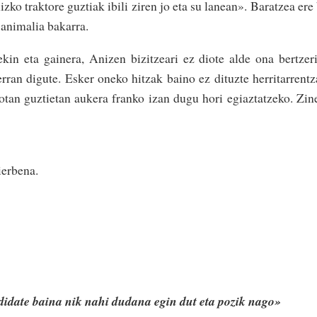
ko traktore­ guztiak ibi­li ziren jo eta su lanean». Bara­tzea ere
animalia bakarra­.
in eta gainera, Anizen bizi­tzeari ez diote alde ona bertzer
ran­ digute. Esker oneko­ hitzak­ bai­no ez dituzte herrita­rren­tz
otan guztietan aukera franko izan dugu hori egiazta­tze­ko. Zin
erbena.
didate baina nik nahi du­dana egin dut eta pozik nago»