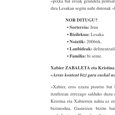
«pixka bat eroak­ geundela pentsa­
dira­ Lesakan segitu nahi dutenak «
NOR DITUGU?
• Sorterria:
Irun
• Bizilekua:
Lesaka
• Noiztik:
2006tik.
• Lanbideak:
deli­nea­­­tza
• Familia:
bi seme.
Xabier ZABALETA eta Kristi
«Arras kontent bizi gara euskal n
«Xabier, eros ezazu pisutxo bat I
itzultzean errezago salduko du­zu
Kristina eta Xabierren nahia ez zen
bizimodua, Gasteizen bizitu bai