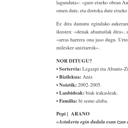
lagunduta»: «gure etxeko obran­ Aniz
omen dute, eta dorto­ka dute etxeko 
Ez dira damutu egindako aukerarek
ikusten: «denak abantailak dira»­, er
«arras harrera ona jaso­ dugu. Urte
milesker aniztarrok»­­.
NOR DITUGU?
• Sorterria:
Legazpi eta Abanto-Zi
• Bizilekua:
Aniz
• Noiztik:
2002-2005.
• Lanbideak:
biak irakasleak.
• Familia:
bi seme-alaba.
Pepi | ARANO
«Astakeria egin dudala esan izan 