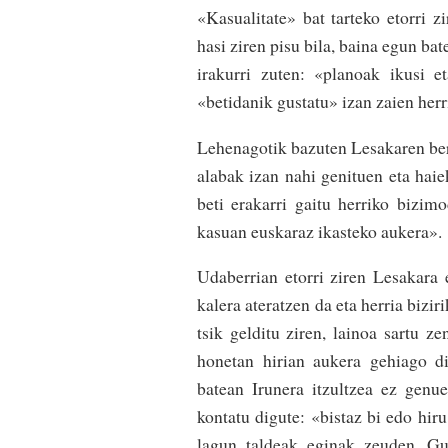
«Kasualitate» bat tarteko etorri zi
hasi ziren pisu bila, baina egun bat
iraku­rri­­ zuten: «planoak ikusi
«betidanik gustatu» izan zaien herr
Lehenagotik bazuten Lesakaren be­rr
alabak­ izan nahi­ genituen eta hai
beti erakarri gaitu­ herriko bizimo
kasuan euskaraz ikasteko aukera»­­.
Udaberrian etorri ziren Lesakara e
kalera ateratzen­ da eta herria biz
tsik­ gelditu ziren, lainoa sartu 
honetan hirian aukera gehiago d
batean Irunera itzul­tzea ez genu
kontatu digu­te: «bistaz bi edo hir
lagun taldeak eginak zeuden. Guk