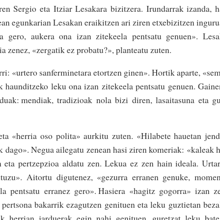
ren Sergio eta Itziar Lesakara bizi­tzera. Irundarrak izanda, 
ean­ egunkarian Lesakan eraikitzen ari ziren etxebizitzen ingu­r
 eta gero, aukera ona izan zite­keela pentsatu­ genuen». Les
ia zenez, «zergatik ez proba­tu?», planteatu zuten.
i: «urtero sanfermi­netara etortzen ginen». Hortik apar­­te, «se
ek haunditzeko­ leku ona izan zitekeela pen­­tsatu genuen. Gaine
duak: mendiak, tradizioak nola bizi diren­, lasaita­suna eta g
ta «herria oso polita»­ aurkitu zuten. «Hilabete hauetan jen
irik dago». Negua ailegatu zenean hasi­ ziren komeriak: «kaleak 
zen eta pertzepzioa aldatu zen. Lekua ez zen hain ideala. Urta
ituzu». Aitortu digutenez, «gezurra­ erranen genuke, mome
ela pen­tsatu erranez gero». Hasiera «hagitz gogorra» izan z
u pertsona bakarrik ezagutzen genituen eta leku guztietan beza
 herrian jar­duerak­ egin nahi genituen, guretzat leku bat