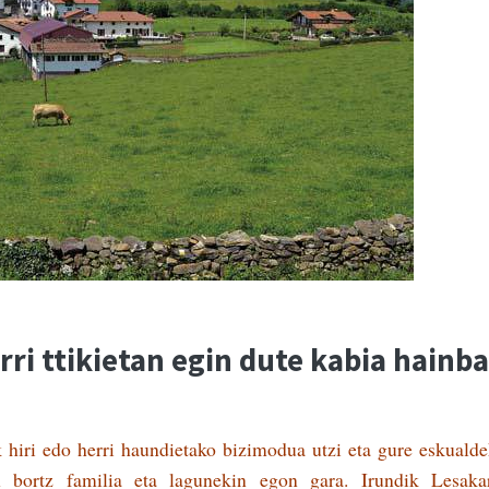
ri ttikietan egin dute kabia hainba
k hiri edo herri haundietako bizimodua utzi eta gure eskuald
ren bortz familia eta lagunekin egon gara. Irundik Lesaka