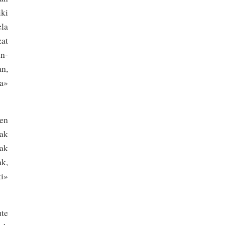
iki
ela
zat
n­
an,
oa»
ren
rak
kak
ak,
ki»
ute