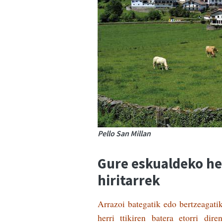
Pello San Millan
Gure eskualdeko her
hiritarrek
Arrazoi bategatik edo bertzeagati
herri ttikiren batera etorri di