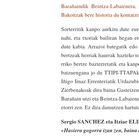
Barañaindik Beintza-Labaienera, 
Bakoitzak bere historia du kontatze
Sorterritik kanpo aurkitu dute eur
nahi, eta txoriak bailiran hegan et
dute kabia. Arra­zoi bategatik edo b
ber­tzeak herriak haurrak hazteko t
rriko bertze baz­terretatik eta kanp
batzuengana jo du TTIPI-TTAPAk: Se
Iñigo Imaz Errenteriatik Urdazubi
Zierbenakoak dira baina Gasteizen 
Barañain utzi­ eta Bein­tza-Labaiener
etorri zen. Ez dira damutzen hartut
Sergio SANCHEZ eta Itziar E
«Hasiera gogorra izan zen, baina o