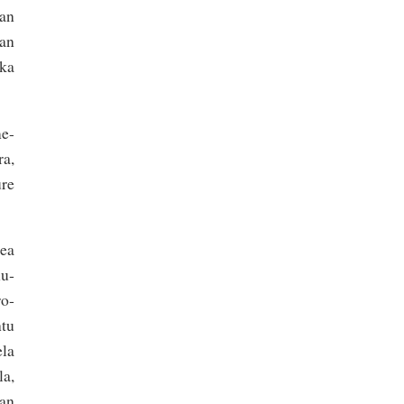
han
uan
aka
me-
ra,
ure
dea
hu­
ro­
ntu
ela
la,
ean