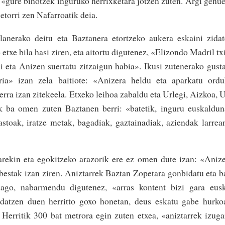
«gure biho­tzek­ inguruko he­rrix­ketara jotzen zu­ten. Argi ge­nu
etorri zen Na­fa­rroatik deia.
 lanerako deitu eta Baztanera etortzeko aukera eskaini zida
etxe bila hasi ziren, eta aitor­tu digutenez, «Elizondo Madril tx
hasi eta Anizen suertatu zitzaigun habia». Ikusi zutenerako gust
rria» izan zela baitiote: «Anize­ra heldu eta aparka­tu ord
derra izan zitekeela. Etxe­ko leihoa zabaldu eta Urlegi, Aizkoa, 
ik ba omen zuten Baztanen berri: «batetik, inguru euskal­du
astoak, iratze metak, bagadiak, gaztainadiak, aziendak larrean
rekin eta egokitzeko arazorik ere ez omen dute izan: «Aniz
 bestak izan ziren. Aniz­ta­rrek Baztan Zopetara gonbidatu eta b
ago, nabarmendu digutenez, «arras­ kontent bizi gara eus
enda­tzen duen herritto goxo hone­tan, deus eskatu gabe hur­ko
Herritik 300 bat metrora egin zuten etxea, «aniz­tarrek izuga­