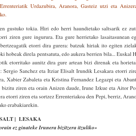
Errenteriatik Urdazubira, Aranora, Gasteiz utzi eta Anizera
ko.
en gustuko tokia. Hiri edo herri haundietako saltsarik ez zu
orri ziren gure ingurura. Eta gure he­rrietako lasaitasunean e
ertzeaga­tik etorri dira gurera: ba­tzuk hiriak ito egiten ziela
oki hobeak direla pentsatuta, edo aukera berrien bila... Euskal 
otik eto­rritako aunitz dira gure artean bizi direnak eta horiet
r­gio Sanchez eta Itziar­ Elisalt Irundik Lesakara etorri zir
ra, Xabier Zabaleta eta Kristina Fernandez Legazpi eta Aban
bizitu ziren eta orain Anizen daude, Irune Izkue eta Aitor P
a eto­rri ziren eta sor­tzez Erren­teriakoa den Pepi, berriz, Aran
ako erabakiarekin.
LISALT | LESAKA
rain ez ginateke Irunera bizitzera itzuliko»