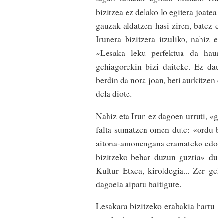
bizitzea ez delako lo egite­ra joat
gauzak aldatzen hasi ziren, batez e
Irunera bizitze­ra itzuli­ko, nahiz
«Lesaka leku perfektua da haur
gehiagorekin bizi daiteke. Ez da
berdin da nora joan, beti aurkitzen
dela diote.
Nahiz eta Irun ez dagoen urruti, «g
falta sumatzen­ omen dute: «ordu b
aitona-amonenga­na eramateko edo 
bizi­tzeko behar duzun guz­tia» du
Kultur Etxea, ki­rol­de­gia... Zer 
dagoela aipa­tu baitigute.
Lesakara bizitzeko erabakia hartu