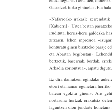
euskaltegian». Dena den, diote­nez, 
Gasteizek itoko gin­tuela». Eta hala 
«Nafarroako irakasle zerrendatik
[Xabierri]». Urtea bertan pasatzeko 
irudi­tuta, herriz-herri galdez­ka 
zitzaien, lehen inpresioa «izuga
konturatu ginen bizi­tzeko paraje­ e
eta Abartan begibis­tan». Lehend
bertzetik, baserriak, bordak, errek
Arka­dia zorion­tsua», aipatu digute.
Ez dira damutzen egindako aukera
etorri eta hamar egunetara he­rriko
batean egokitu ginen». Are gehi
nortasuna hor­tzak era­kutsiz de­f
laguntzen dion jendarte honetan». 