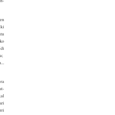
en­
ten
iki
atu
uko
Udi
na;
...
era
at-
kal
ari
rri