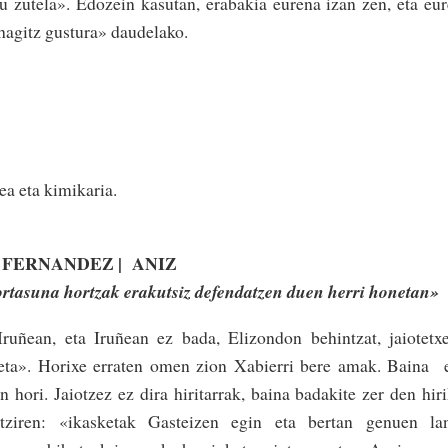
tu zutela». Edozein kasutan, erabakia eurena izan zen, eta eu
hagitz gustura» daudelako­.
ilea eta kimikaria.
na FERNANDEZ | ANIZ
ortasuna hortzak erakutsiz de­fendatzen duen herri honetan»
ruñean, eta Iruñean ez bada, Eli­zondon behintzat, jaiotetx
­ eta». Horixe erraten omen zion Xabierri bere amak. Baina 
 hori. Jaiotzez ez dira hiri­tarrak, baina badakite zer den hir
tziren: «ikasketak Gastei­zen egin eta bertan genuen lan