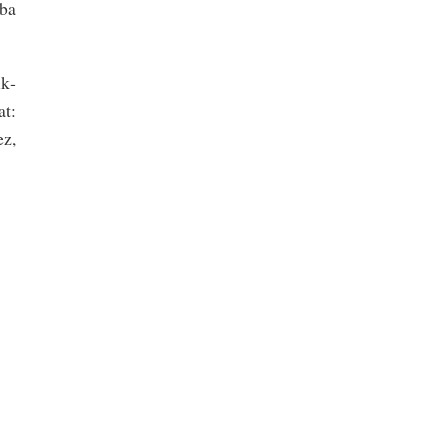
 ba
ik­
at:
ez,