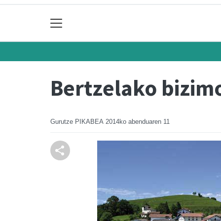
Bertzelako bizim
Gurutze PIKABEA
2014ko abenduaren 11