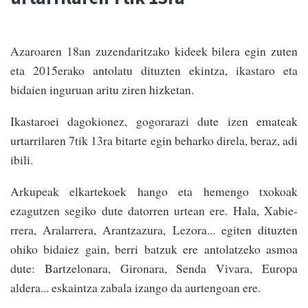
Azaroaren 18an zuzendaritzako kideek bilera egin zuten
eta 2015erako antolatu dituzten ekintza, ikastaro eta
bidaien inguruan aritu ziren hizketan.
Ikastaroei dagokionez, gogorarazi dute izen emateak
urtarrilaren 7tik 13ra bitarte egin beharko direla, beraz, adi
ibili.
Arkupeak elkartekoek hango eta hemengo txokoak
ezagutzen segiko dute datorren urtean ere. Hala, Xabie­
rrera, Aralarrera, Aran­tzazura, Lezora... egiten dituzten
ohiko bidaiez gain, berri ba­tzuk ere antolatzeko asmoa
dute: Bartzelonara, Gironara, Senda Vivara, Europa
aldera... eskain­tza zabala izango da aurtengoan ere.