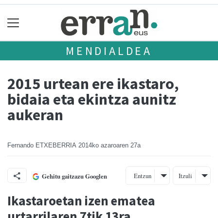
MENDIALDEA
2015 urtean ere ikastaro,
bidaia eta ekintza aunitz
aukeran
Fernando ETXEBERRIA
2014ko azaroaren 27a
Entzun
Itzuli
Gehitu gaitzazu Googlen
Ikastaroetan izen ematea
urtarrilaren 7tik 13ra