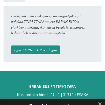
Publizitatea eta erakundeen dirulaguntzak ez dira
nahikoa TTIPI-TTAPAren eta ERRAN.EUSen
etorkizuna bermatzeko, eta zu bezalako irakurleen
babesa behar dugu aitzinera egiteko.
Egin TTIPI-TTAPAren lagun
ERRAN.EUS / TTIPI-TTAPA
Koskontako bidea, 07 - 1 | 31770 LESAKA
×
(Nafarroa)