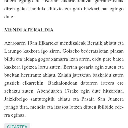
bilera egingo da. Bertan elkartearentzat garrantzitsuak
diren gaiak landuko dituzte eta gero bazkari bat egingo
dute.
MENDI ATERALDIA
Azaroaren 19an Elkarteko mendizaleak Beratik abiatu eta
Larungo kaxkora igo ziren. Goizeko bederatzietan plazan
bildu eta aldapa gogor xamarra izan ­arren, ordu pare batea
kaxkora igotzea lortu zuten. Bertan gosaria egin zuten eta
bueltan herrirantz abiatu. Zalain jatetxean bazkaldu zuten
guztiek elkarrekin. Bazkalondoan datorren irteera ere
zehaztu zuten. Abenduaren 17rako egin dute hitzordua,
Jaizkibelgo santutegitik abiatu eta Pasaia San Juanera
joango dira, mendia eta itsasoa lo­tzen dituen ibilbide ede­
rra eginaz.
GIZARTEA