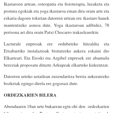
Ikastaroen artean, osteopatia eta fisioterapia, luzaketa eta
postura egokiak eta yoga ikastaroa eman dira orain arte eta
eskaria dagoen tokietan datorren urtean ere ikastaro hauek
mantentzeko asmoa dute. Yoga ikastaroan adibidez, 78
pertsona ari dira orain Patxi Chocarro irakaslearekin.
Lacturale enpresak ere ordubeteko hitzaldia eta
Etxabarriko ins­talazioak bisitatzeko aukera eskaini dio
Elkarteari. Eta Eroski eta Argibel enpresek ere abantaila
bereziak proposatu dituzte Arkupeak elkarteko kideentzat.
Datorren urteko uztailean zuzendaritza berria aukeratzeko
bozketak egingo direla ere gogorazi dute.
ORDEZKARIEN BILERA
Abenduaren 18an urte bukaeran egin ohi den ordezkarien