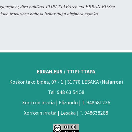
ulaguntzak ez dira nahikoa TTIPI-TTAPAren eta ERRAN.EUSen
alako irakurleen babesa behar dugu aitzinera egiteko.
ERRAN.EUS / TTIPI-TTAPA
Koskontako bidea, 07 - 1 | 31770 LESAKA (Nafarroa)
Tel: 948 63 54 58
Xorroxin irratia | Elizondo | T. 948581226
Xorroxin irratia | Lesaka | T. 948638288