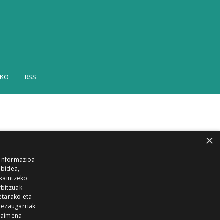
AKO
RSS
×
 informazioa
lbidea,
skaintzeko,
rbitzuak
etarako eta
 ezaugarriak
 baimena