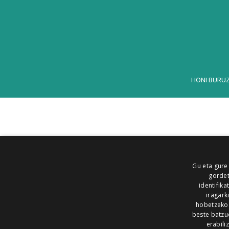
HONI BURU
Gu eta gure
gordet
identifika
iragark
hobetzeko
beste batzu
erabili