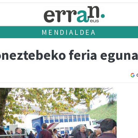
MENDIALDEA
oneztebeko feria egun