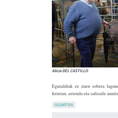
Alicia DEL CASTILLO
Eguraldiak ez zuen sobera lagun
ferietan, azienda eta saltzaile aunit
GIZARTEA