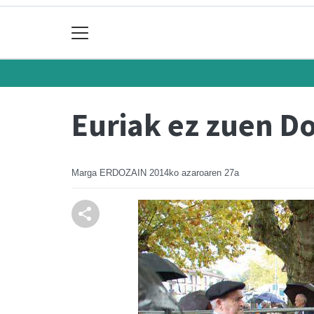
Euriak ez zuen D
Marga ERDOZAIN
2014ko azaroaren 27a