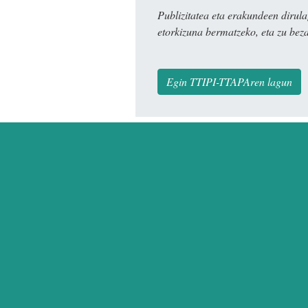
Publizitatea eta erakundeen dir
etorkizuna bermatzeko, eta zu bez
Egin TTIPI-TTAPAren lagun