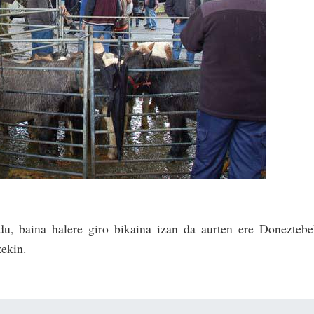
du, baina halere giro bikaina izan da aurten ere Donezteb
zekin.