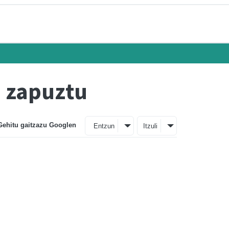
a zapuztu
Gehitu gaitzazu Googlen
Entzun
Itzuli