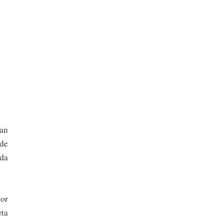
ean
lde
 da
ior
eta