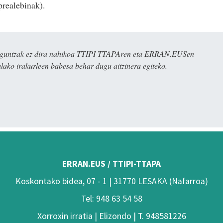
prealebinak).
ulaguntzak ez dira nahikoa TTIPI-TTAPAren eta ERRAN.EUSen
alako irakurleen babesa behar dugu aitzinera egiteko.
ERRAN.EUS / TTIPI-TTAPA
Koskontako bidea, 07 - 1 | 31770 LESAKA (Nafarroa)
Tel: 948 63 54 58
Xorroxin irratia | Elizondo | T. 948581226