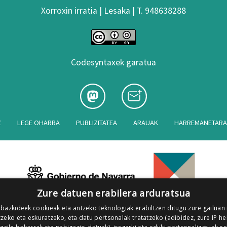
Xorroxin irratia | Lesaka | T. 948638288
Codesyntaxek garatua
Z
LEGE OHARRA
PUBLIZITATEA
ARAUAK
HARREMANETAR
Zure datuen erabilera arduratsua
 bazkideek cookieak eta antzeko teknologiak erabiltzen ditugu zure gailuan
zeko eta eskuratzeko, eta datu pertsonalak tratatzeko (adibidez, zure IP he