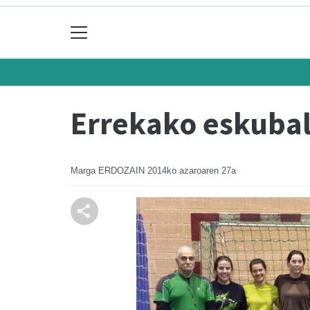
Errekako eskubal
Marga ERDOZAIN
2014ko azaroaren 27a