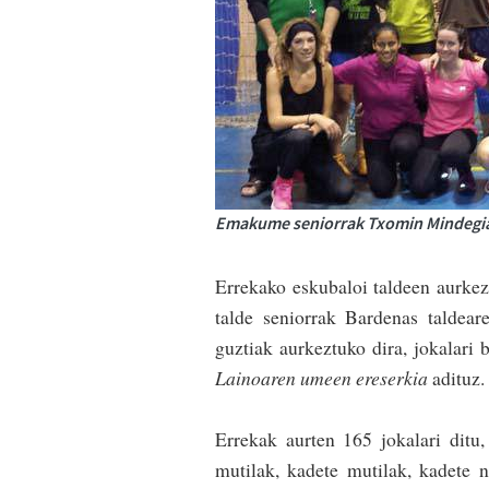
Emakume seniorrak Txomin Mindegiar
Errekako eskubaloi taldeen aurkez
talde seniorrak Bardenas taldear
guztiak aurkeztuko dira, jokalari 
Lainoaren umeen ereserkia
adituz
Errekak aurten 165 jokalari ditu,
mutilak, kadete mutilak, kadete n