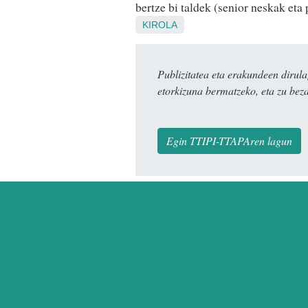
bertze bi taldek (senior neskak eta 
KIROLA
Publizitatea eta erakundeen dir
etorkizuna bermatzeko, eta zu bez
Egin TTIPI-TTAPAren lagun