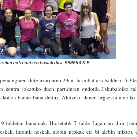
ekin entrenatzen hasiak dira. ERREKA K.E.
pena eginen dute azaroaren 29an, larunbat arratsaldeko 5:30
en kontra jokatuko duen partiduren ondotik. Eskubaloiko ta
bakoitza banan bana deituz. Aki­tzeko denen argazkia aterako
.
 9 taldetan banatuak. Horietatik 7 talde Ligan ari dira (sen
eskak, infantil neskak, alebin neskak eta bi alebin mixto), 