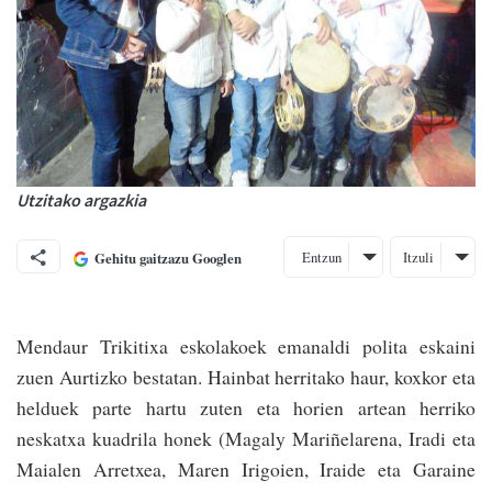
Utzitako argazkia
Entzun
Itzuli
Gehitu gaitzazu Googlen
Mendaur Trikitixa eskolakoek emanaldi polita eskaini
zuen Aurtizko bestatan. Hainbat herritako haur, koxkor eta
helduek parte hartu zuten eta horien artean herriko
neskatxa kuadrila honek (Magaly Mariñelarena, Iradi eta
Maia­len Arretxea, Maren Irigoien, Iraide eta Garaine