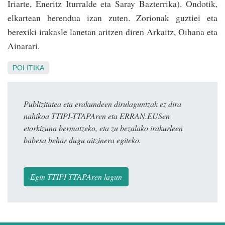
Iriarte, Eneritz Iturralde eta Saray Bazterrika). Ondotik,
elkartean berendua izan zuten. Zorionak guztiei eta
berexiki irakasle lanetan aritzen diren Arkaitz, Oihana eta
Ainarari.
POLITIKA
Publizitatea eta erakundeen dirulaguntzak ez dira
nahikoa TTIPI-TTAPAren eta ERRAN.EUSen
etorkizuna bermatzeko, eta zu bezalako irakurleen
babesa behar dugu aitzinera egiteko.
Egin TTIPI-TTAPAren lagun