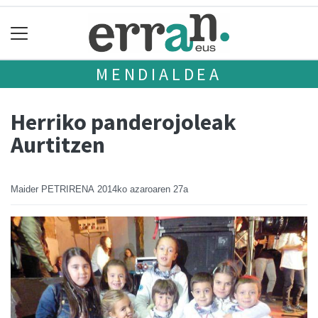
MENDIALDEA
Herriko panderojoleak
Aurtitzen
Maider PETRIRENA
2014ko azaroaren 27a