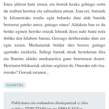
Enea alderat hain xu­xen, eta horrek kezka ge­hiago sortu
du zenbait herritar eta saltzaileen artean. Izan ere, ba­tzuek
bi kilometrako itzu­lia egin beharko dute alde batetik
bertzerat gateko autoz, gutiago oinez! Aldaketa hau ez du
betiko eginen he­rriko etxeak lehenik ikusi nahi baitu nola
ibiliko den hilabe­te batzuz. Geroago deliberatuko dute zer
egin xuxen. Merkatariak beldur dira bezero gutiago
agertuko zaiz­kiela. Saltegi batzuk ateak hestekotan dira
eta Ibarrun aldeko mer­ka­taritza gune berrietarat doatzi.
Herriaren bilakaerak ai­tzina segi­tzen du. One­rako edo txa­
rrerako? Geroak erranen...
GIZARTEA
Publizitatea eta erakundeen dirulaguntzak ez dira
nahikoa TTIPI-TTAPAren eta ERRAN.EUSen