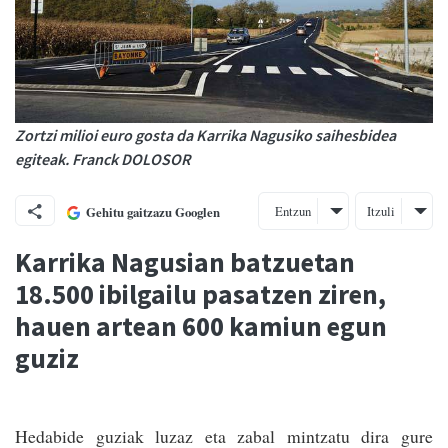
Zortzi milioi euro gosta da Karrika Nagusiko saihesbidea
egiteak. Franck DOLOSOR
Entzun
Itzuli
Gehitu gaitzazu Googlen
Karrika Nagusian batzuetan
18.500 ibilgailu pasatzen ziren,
hauen artean 600 kamiun egun
guziz
Hedabide guziak luzaz eta zabal mintzatu dira gure