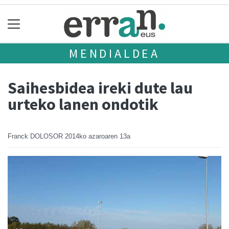
MENDIALDEA
Saihesbidea ireki dute lau
urteko lanen ondotik
Franck DOLOSOR
2014ko azaroaren 13a