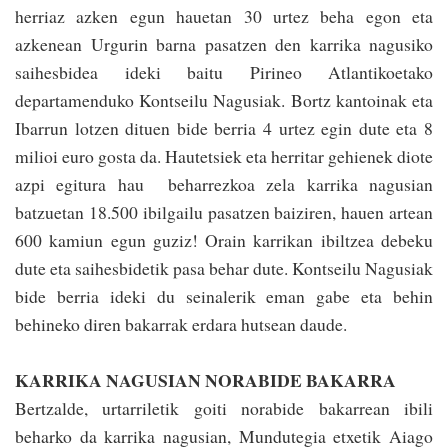
herriaz azken egun hauetan 30 urtez beha egon eta
azkenean Urgurin barna pasa­tzen den karrika nagusiko
saihesbidea ideki baitu Pirineo Atlantikoetako
departamenduko Kontseilu Nagusiak. Bortz kantoinak eta
Iba­rrun lotzen dituen bide berria 4 urtez egin dute eta 8
milioi euro gosta da. Hautetsiek eta herritar gehienek diote
azpi egitura hau beha­rrezkoa zela karrika nagusian
batzuetan 18.500 ibilgailu pasa­tzen baiziren, hauen artean
600 kamiun egun guziz! Orain karrikan ibiltzea debeku
dute eta saihesbidetik pasa behar dute. Kontseilu Nagusiak
bide berria ideki du seinalerik eman gabe eta behin
behineko diren bakarrak erdara hutsean daude.
KARRIKA NAGUSIAN NORABIDE BAKARRA
Bertzalde, urtarriletik goiti norabide baka­rrean ibili
beharko da ka­rrika nagusian, Mundutegia etxetik Aiago