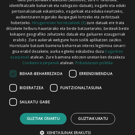
Xorroxin irratia | Lesaka | T. 948638288
identifikatzaile bakarrak eta nabigazio-datuak), iragarki eta eduki
pertsonalizatuak eskaintzeko, iragarkiak eta edukia neurtzeko,
audientziaren inguruko ikuspegiak lortzeko eta zerbitzuak
hobetzeko.
Hirugarrenen hornitzaileek (3)
zure datuak ere trata
ditzakete helburu hauetarako eta beste batzuetarako, besteak beste
Codesyntaxek garatua
kokapen geografiko zehatzeko datuak eta gailuaren ezaugarriak
erabiliz. Zure aukerak webgune honi soilik aplikatzen zaizkio.
Hornitzaile batzuek baimena beharrean interes legitimoa oinarri
gisa erabil dezakete; aurka egiteko eskubidea duzu
Iragarkien
ezarpenak
atalean. Zure baimena edozein unetan ken dezakezu
Cookieen ezarpenak
atalean.
Pribatutasun-politika
HONI BURUZ
LEGE OHARRA
PUBLIZITATEA
BEHAR-BEHARREZKOA
ERRENDIMENDUA
ARAUAK
HARREMANETARAKO
RSS
BIDERATZEA
FUNTZIONALTASUNA
SAILKATU GABE
GUZTIAK ONARTU
GUZTIAK UKATU
XEHETASUNAK ERAKUTSI