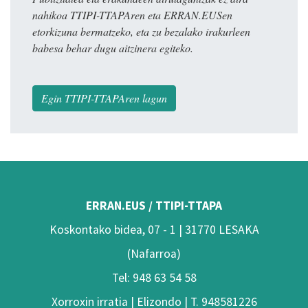
nahikoa TTIPI-TTAPAren eta ERRAN.EUSen
etorkizuna bermatzeko, eta zu bezalako irakurleen
babesa behar dugu aitzinera egiteko.
Egin TTIPI-TTAPAren lagun
ERRAN.EUS / TTIPI-TTAPA
Koskontako bidea, 07 - 1 | 31770 LESAKA
(Nafarroa)
Tel: 948 63 54 58
Xorroxin irratia | Elizondo | T. 948581226