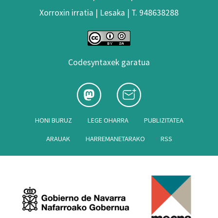
Xorroxin irratia | Lesaka | T. 948638288
Codesyntaxek garatua
HONI BURUZ
LEGE OHARRA
PUBLIZITATEA
ARAUAK
HARREMANETARAKO
RSS