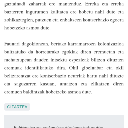
gaztainadi zaharrak ere mantenduz. Erreka eta erreka
bazterren ingurumen kalitatea ere hobetu nahi dute eta
zohikaztegien, pu­tzuen eta enbaltseen kontserbazio egoera
hobetzeko asmoa dute.
Faunari dagokionean, bertako karramarroen kolonizazioa
bultzatuko da ho­rretarako egokiak diren eremuetan eta
mehatxupean dauden intsektu espezieak biltzen dituzten
eremuak identifikatuko dira. Okil gibelnabar eta okil
beltzaren­tzat ere kontserbazio neurriak hartu nahi dituzte
eta saguzarren kasuan, uma­tzen eta elikatzen diren
eremuen baldin­tzak hobetzeko asmoa dute.
GIZARTEA
Publizitatea eta erakundeen dirulaguntzak ez dira