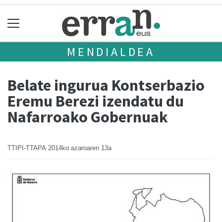
MENDIALDEA
Belate ingurua Kontserbazio
Eremu Berezi izendatu du
Nafarroako Gobernuak
TTIPI-TTAPA
2014ko azaroaren 13a