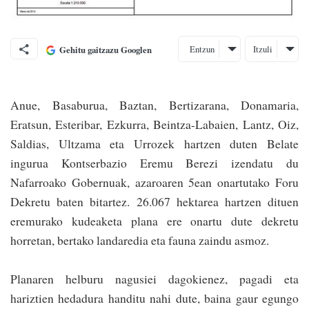
Entzun
Itzuli
Gehitu gaitzazu Googlen
Anue, Basaburua, Baztan, Bertizarana, Donamaria,
Eratsun, Esteribar, Ezku­rra, Beintza-Labaien, Lantz, Oiz,
Saldias, Ultzama eta Urrozek hartzen duten Belate
ingurua Kontserbazio Eremu Berezi izendatu du
Nafarroako Gobernuak, azaroaren 5ean onartutako Foru
Dekretu baten bitartez. 26.067 hektarea har­tzen dituen
eremurako kudeaketa plana ere onartu dute dekretu
horretan, bertako landaredia eta fauna zaindu asmoz.
Planaren helburu nagusiei dagokienez, pagadi eta
hariztien hedadura handitu nahi dute, baina gaur egungo