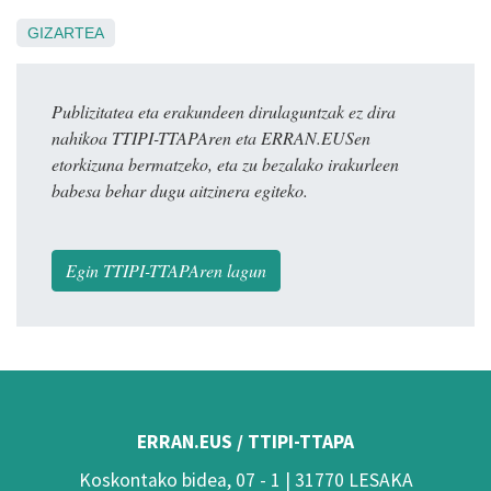
GIZARTEA
Publizitatea eta erakundeen dirulaguntzak ez dira
nahikoa TTIPI-TTAPAren eta ERRAN.EUSen
etorkizuna bermatzeko, eta zu bezalako irakurleen
babesa behar dugu aitzinera egiteko.
Egin TTIPI-TTAPAren lagun
ERRAN.EUS / TTIPI-TTAPA
Koskontako bidea, 07 - 1 | 31770 LESAKA