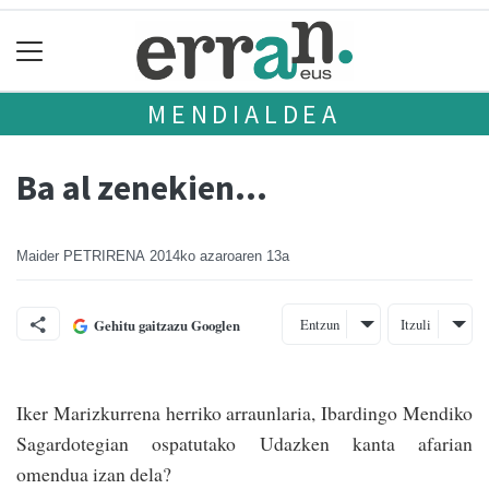
MENDIALDEA
Ba al zenekien...
Maider PETRIRENA
2014ko azaroaren 13a
Entzun
Itzuli
Gehitu gaitzazu Googlen
Iker Marizkurrena herriko arraunlaria, Ibardingo Mendiko
Sagardotegian ospatutako Udazken kanta afarian
omendua izan dela?