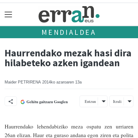
MENDIALDEA
Haurrendako mezak hasi dira
hilabeteko azken igandean
Maider PETRIRENA
2014ko azaroaren 13a
Entzun
Itzuli
Gehitu gaitzazu Googlen
Haurrendako lehendabiziko meza ospatu zen urriaren
26an elizan. Haur eta guraso andana egon ziren eta polita