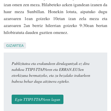
izan omen zen meza. Hilabeteko azken igandean izanen da
haur meza Sunbillan. Honekin lotuta, aipatuko dugu
azaroaren 1ean goizeko 10etan izan zela meza eta
azaroaren 2an berriz hilerrian goizeko 9:30ean bertan
hilobiratuta dauden guztien omenez.
GIZARTEA
Publizitatea eta erakundeen dirulaguntzak ez dira
nahikoa TTIPI-TTAPAren eta ERRAN.EUSen
etorkizuna bermatzeko, eta zu bezalako irakurleen
babesa behar dugu aitzinera egiteko.
Egin TTIPI-TTAPAren lagun