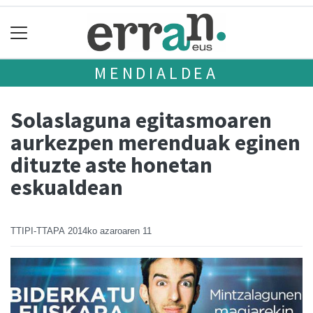
MENDIALDEA
Solaslaguna egitasmoaren
aurkezpen merenduak eginen
dituzte aste honetan
eskualdean
TTIPI-TTAPA
2014ko azaroaren 11