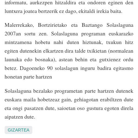
informatu, aurkezpen hitzaldira eta ondoren eginen den
luntxera joatea bertzerik ez dago, ekitaldi irekia baita.
Malerrekako, Bortzirietako eta Baztango Solaslaguna
2007an sortu zen. Solaslaguna programan euskarazko
mintzamena hobetu nahi duten hiztunak, txukun hitz
egiten dutenekin elkartzen dira talde txikietan (normalean
launaka edo bosnaka), astean behin eta gutxienez ordu
betez. Dagoeneko 90 solaslagun inguru badira egitasmo
honetan parte hartzen
Solaslaguna bezalako programetan parte hartzen dutenek
euskara maila hobetzeaz gain, gehiagotan erabiltzen dute
eta ongi pasatzen dute, saioetan oso gustura egoten direla
aipatzen dute.
GIZARTEA