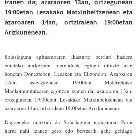
izanen da; azaraoren 13an, ortzegunean
19:00etan Lesakako Matxinbeltzenean eta
azaroaren 14an, ortziralean 19:00etan
Arizkunenean.
Solaslaguna egitasmoaren ikasturte berriari hasiera
emateko aurkezpen merenduak eginen dituzte aste
honetan Donezteben, Lesakan eta Elizondon. Azaroaren
12an, asteazkenean 19:00tan Malerrekako
Mankomunitatearen egoitzan izanen da; azaraoren 13an,
ortzegunean 19:00etan Lesakako Matxinbeltzenean eta
azaroaren 14an, ortziralean 19:00etan Arizkunenean.
Dagoeneko martxan da Solaslaguna egitasmoa. Parte
hartu nahi izanez gero edo bertzerik gabe gehiago