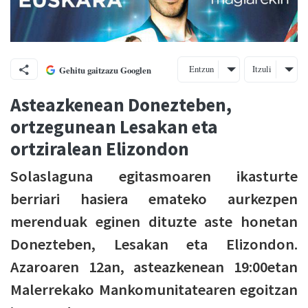
Entzun
Itzuli
Gehitu gaitzazu Googlen
Asteazkenean Donezteben,
ortzegunean Lesakan eta
ortziralean Elizondon
Solaslaguna egitasmoaren ikasturte
berriari hasiera emateko aurkezpen
merenduak eginen dituzte aste honetan
Donezteben, Lesakan eta Elizondon.
Azaroaren 12an, asteazkenean 19:00etan
Malerrekako Mankomunitatearen egoitzan