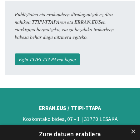
Publizitatea eta erakundeen dirulaguntzak ez dira
nahikoa TTIPI-TTAPAren eta ERRAN.EUSen
etorkizuna bermatzeko, eta zu bezalako irakurleen
babesa behar dugu aitzinera egiteko.
Egin TTIPI-TTAPAren lagun
ERRAN.EUS / TTIPI-TTAPA
Koskontako bidea, 07 - 1 | 31770 LESAKA
×
(Nafarroa)
Zure datuen erabilera