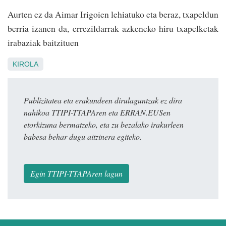
Aurten ez da Aimar Irigoien lehiatuko eta beraz, txapeldun
berria izanen da, errezildarrak azkeneko hiru txapelketak
irabaziak baitzituen
KIROLA
Publizitatea eta erakundeen dirulaguntzak ez dira
nahikoa TTIPI-TTAPAren eta ERRAN.EUSen
etorkizuna bermatzeko, eta zu bezalako irakurleen
babesa behar dugu aitzinera egiteko.
Egin TTIPI-TTAPAren lagun