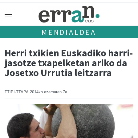
MENDIALDEA
Herri txikien Euskadiko harri-
jasotze txapelketan ariko da
Josetxo Urrutia leitzarra
TTIPI-TTAPA
2014ko azaroaren 7a