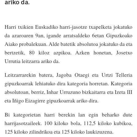
ariko da.
Harri txikien Euskadiko harri-jasotze txapelketa jokatuko
da azaroaren 9an, igande arratsaldeko 6etan Gipuzkoako
Aiako probalekuan. Alde batetik absolutoa jokatuko da eta
bertzetik, 80 kiloz azpikoa. Azken honetan, Josetxo
Urrutia leitzarra ariko da.
Leitzarrarekin batera, Jagoba Otaegi eta Urtzi Telleria
gipuzkoarrak lehiatuko dira kategoria horretan. Kategoria
absolutoan, berriz, Inhar Urruzuno bizkaitarra eta Izeta III
eta Iñigo Eizagirre gipuzkoarrak ariko dira.
Bi kategorietan harri berekin lan egin beharko dute
harrijasotzaileek. 100 kiloko bola, 112,5 kiloko kubikoa,
125 kiloko zilindrikoa eta 125 kiloko laukizuzena.