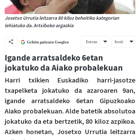
Josetxo Urrutia leitzarra 80 kiloz beheitiko kategorian
lehiatuko da. Artxiboko argazkia
Entzun
Itzuli
Gehitu gaitzazu Googlen
Igande arratsaldeko 6etan
jokatuko da Aiako probalekuan
Harri txikien Euskadiko harri-jasotze
txapelketa jokatuko da azaroaren 9an,
igande arratsaldeko 6etan Gipuzkoako
Aiako probalekuan. Alde batetik absolutoa
jokatuko da eta bertzetik, 80 kiloz azpikoa.
Azken honetan, Josetxo Urrutia leitzarra