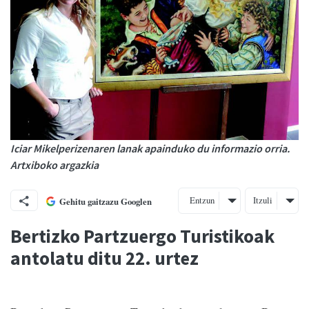
Iciar Mikelperizenaren lanak apainduko du informazio orria.
Artxiboko argazkia
Entzun
Itzuli
Gehitu gaitzazu Googlen
Bertizko Partzuergo Turistikoak
antolatu ditu 22. urtez