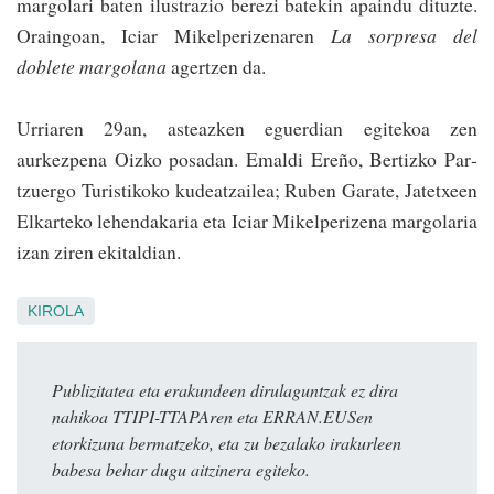
margolari baten ilustrazio berezi batekin apaindu dituzte.
Oraingoan, Iciar Mikelperizenaren
La sorpresa del
doblete margolana
agertzen da.
Urriaren 29an, asteazken eguerdian egitekoa zen
aurkezpena Oizko posadan. Emaldi Ereño, Bertizko Par­
tzuergo Turistikoko kudeatzailea; Ruben Garate, Jatetxeen
Elkarteko lehendakaria eta Iciar Mikelperizena margolaria
izan ziren ekitaldian.
KIROLA
Publizitatea eta erakundeen dirulaguntzak ez dira
nahikoa TTIPI-TTAPAren eta ERRAN.EUSen
etorkizuna bermatzeko, eta zu bezalako irakurleen
babesa behar dugu aitzinera egiteko.