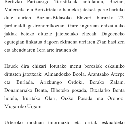
Bertizko Partzuergo Turistikoak antolatuta, Baztan,
Malerreka eta Bortzirietako hameka jatetxek parte hartuko
dute aurten Baztan-Bidasoko Ehizari buruzko 22.
jardunaldi gastronomikoetan. Gure inguruan ehizatutako
jakiak beteko dituzte jatetxetako eltzeak. Dagoeneko
egutegian finkatua dagoen ekimena urriaren 27an hasi zen
eta abenduaren 1era arte iraunen du.
Hauek dira ehizari lotutako menu bereziak eskainiko
dituzten jatetxeak: Almandozko Beola, Arantzako Aterpe
eta Burlada, Arizkun­go Ordoki, Berako Zalain,
Donamariako Benta, Elbeteko posada, Etxalarko Benta
hotela, Iruritako Olari, Oizko Posada eta Oronoz-
Mugairiko Urgain.
Urteroko moduan informazio eta orriak eskualdeko