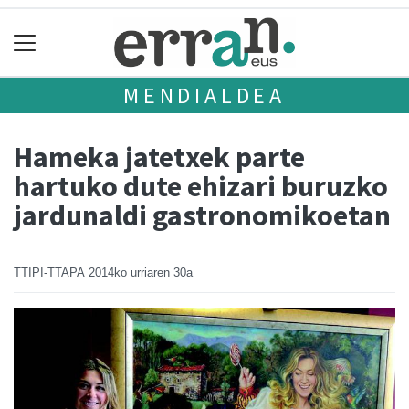
MENDIALDEA
Hameka jatetxek parte
hartuko dute ehizari buruzko
jardunaldi gastronomikoetan
TTIPI-TTAPA
2014ko urriaren 30a