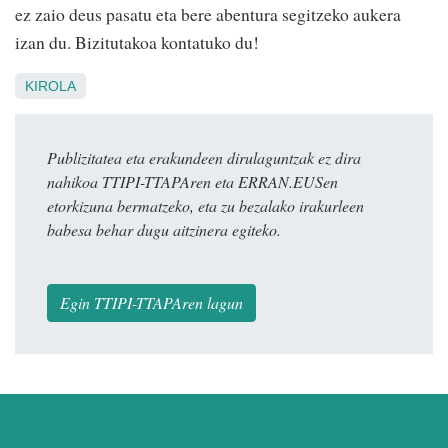
ez zaio deus pasatu eta bere abentura segitzeko aukera
izan du. Bizitutakoa kontatuko du!
KIROLA
Publizitatea eta erakundeen dirulaguntzak ez dira
nahikoa TTIPI-TTAPAren eta ERRAN.EUSen
etorkizuna bermatzeko, eta zu bezalako irakurleen
babesa behar dugu aitzinera egiteko.
Egin TTIPI-TTAPAren lagun