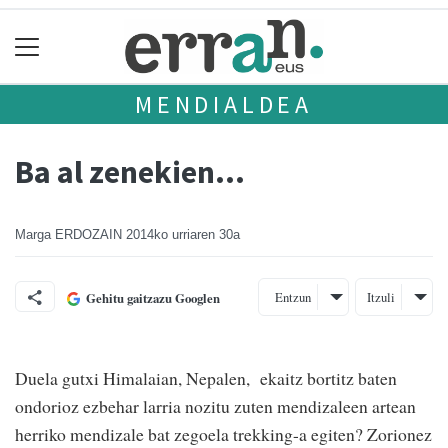
MENDIALDEA
Ba al zenekien...
Marga ERDOZAIN
2014ko urriaren 30a
Entzun
Itzuli
Gehitu gaitzazu Googlen
Duela gutxi Himalaian, Nepalen, ekaitz bortitz baten
ondorioz ezbehar larria nozitu zuten mendizaleen artean
herriko mendizale bat zegoela trekking-a egiten? Zorionez