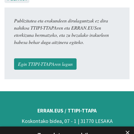
Publizitatea eta erakundeen dirulaguntzak ez dira
nahikoa TTIPI-TTAPAren eta ERRAN.EUSen
etorkizuna bermatzeko, eta zu bezalako irakurleen
babesa behar dugu aitzinera egiteko.
Egin TTIPI-TTAPAren lagun
ERRAN.EUS / TTIPI-TTAPA
Koskontako bidea, 07 - 1 | 31770 LESAKA
×
(Nafarroa)