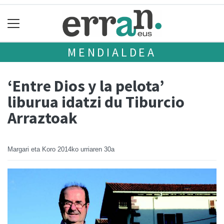
MENDIALDEA
‘Entre Dios y la pelota’
liburua idatzi du Tiburcio
Arraztoak
Margari eta Koro
2014ko urriaren 30a