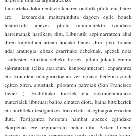
Lau urteko doku­men­tazio lanaren ondotik pilota eta, batez
ere, laxoarekin maiteminduta dagoen egile honek
historikoki apezek pilota munduarekin izandako
harremanak harilkatu ditu. Liburutik azpi­ma­rratzen ahal
diren kapituluen artean honako hauek dira: joku honen
udal arautegia, elizak eza­rritako debekuak, ape­zek nola
saihesten zituzten debeku horiek, pilota jokuak eremu
sakratuetan (eliza atarietan, kanposantuetan), enparantza
eta frontoien inaugurazioetan zer nolako bedeinkazioak
egiten ziren, apustuak, pilotaren patroiak (San Francisco
Javier…). Erabilitako iturriek eta dokumentatutako
materialek liburuari balioa ematen diote, baina bi­txikeriek
eta hurbileko testigantzek irakurketa atseginagoa erraz­ten
dute. Testigantza horietan hainbat apezek egindako
ekarpenak ere azpima­rratu behar dira. Azken finean,
historia nagusiaren gertutasuna jende apalak egiten baitu.