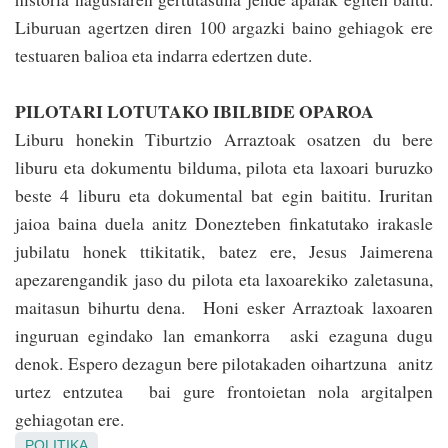
Liburuan ager­tzen diren 100 argazki baino gehiagok ere
testuaren balioa eta indarra eder­tzen dute.
PILOTARI LOTUTAKO IBILBIDE OPAROA
Liburu honekin Tiburtzio Arraztoak osa­tzen du bere
liburu eta dokumentu bilduma, pilota eta laxoari buruzko
beste 4 liburu eta doku­mental bat egin baititu. Iruritan
jaioa baina duela anitz Donezteben finkatutako irakasle
jubilatu honek ttikitatik, batez ere, Jesus Jaimerena
apezarengandik jaso du pilota eta laxoarekiko zaletasuna,
maitasun bihurtu dena. Honi esker Arraztoak la­xoa­­ren
inguruan egindako lan emankorra aski ezaguna dugu
denok. Espero dezagun bere pilotakaden oihartzuna anitz
urtez entzutea bai gure frontoietan nola argitalpen
gehiagotan ere.
POLITIKA