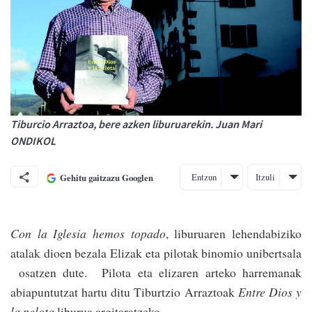
Tiburcio Arraztoa, bere azken liburuarekin. Juan Mari
ONDIKOL
Entzun
Itzuli
Gehitu gaitzazu Googlen
Con la Iglesia hemos topado
, liburuaren lehendabiziko
atalak dioen bezala Elizak eta pilotak binomio uniber­tsala
osatzen dute. Pilota eta elizaren arteko harremanak
abiapuntutzat hartu ditu Tibur­tzio Arraztoak
Entre Dios y
la pelota
liburua argitaratzeko.