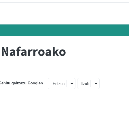
a Nafarroako
Gehitu gaitzazu Googlen
Entzun
Itzuli