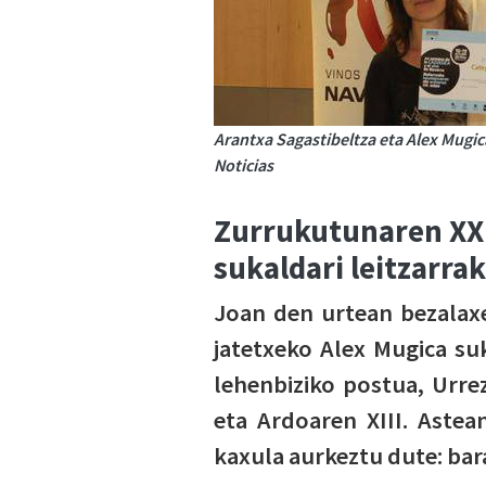
Arantxa Sagastibeltza eta Alex Mugica
Noticias
Zurrukutunaren XXI
sukaldari leitzarra
Joan den urtean bezalaxe
jatetxeko Alex Mugica su
lehenbiziko postua, Urre
eta Ardoaren XIII. Astea
kaxula aurkeztu dute: bara