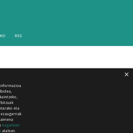
AKO
RSS
×
 informazioa
lbidea,
skaintzeko,
rbitzuak
etarako eta
 ezaugarriak
 baimena
zu
Iragarkien
k
atalean.