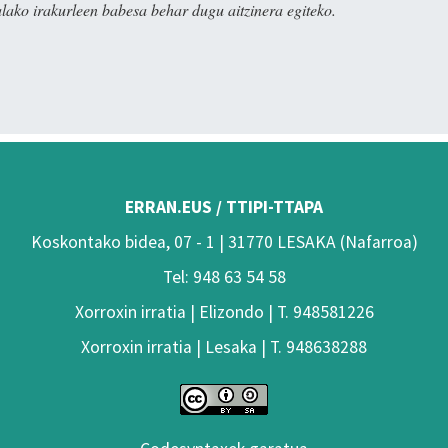
alako irakurleen babesa behar dugu aitzinera egiteko.
ERRAN.EUS / TTIPI-TTAPA
Koskontako bidea, 07 - 1 | 31770 LESAKA (Nafarroa)
Tel: 948 63 54 58
Xorroxin irratia | Elizondo | T. 948581226
Xorroxin irratia | Lesaka | T. 948638288