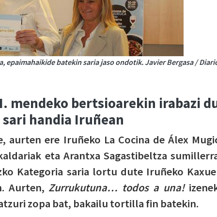
, epaimahaikide batekin saria jaso ondotik. Javier Bergasa / Diari
. mendeko bertsioarekin irabazi d
k sari handia Iruñean
, aurten ere Iruñeko La Cocina de Álex Mugi
kaldariak eta Arantxa Sagastibeltza sumillerr
zko Kategoria saria lortu dute Iruñeko Kaxue
n. Aurten,
Zurrukutuna… todos a una!
izene
tzuri zopa bat, bakailu tortilla fin batekin.