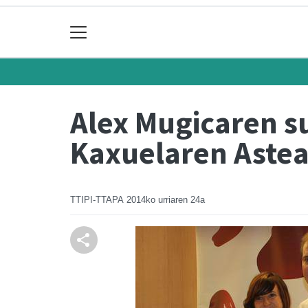
Alex Mugicaren s
Kaxuelaren Aste
TTIPI-TTAPA
2014ko urriaren 24a