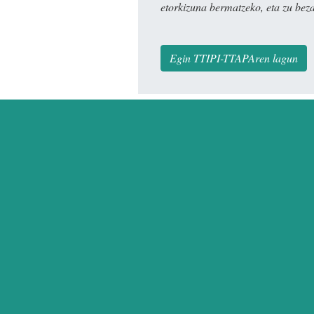
etorkizuna bermatzeko, eta zu bez
Egin TTIPI-TTAPAren lagun