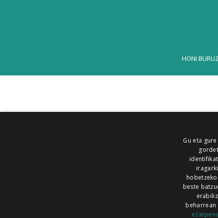
HONI BURU
Gu eta gure
gordet
identifika
iragark
hobetzeko
beste batzu
erabili
beharrean 
ezarpen