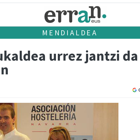
MENDIALDEA
ukaldea urrez jantzi d
an