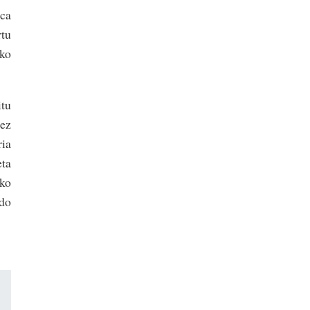
ica
rtu
ko
itu
tez
ria
eta
eko
rdo