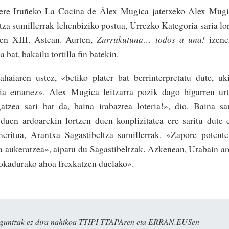
n ere Iruñeko La Cocina de Álex Mugica jatetxeko Alex Mug
tza sumillerrak lehenbiziko postua, Urrezko Kategoria saria lo
en XIII. Astean. Aurten,
Zurrukutuna… todos a una!
izene
 bat, bakailu tortilla fin batekin.
aiaren ustez, «betiko plater bat berrinterpretatu dute, uk
ia emanez». Alex Mugica leitzarra pozik dago bigarren ur
gatzea sari bat da, baina irabaztea loteria!», dio. Baina sa
duen ardoarekin lortzen duen konplizitatea ere saritu dute 
meritua, Arantxa Sagastibeltza sumillerrak. «Zapore potent
oa aukeratzea», aipatu du Sagastibeltzak. Azkenean, Urabain a
okadurako ahoa frexkatzen duelako».
ulaguntzak ez dira nahikoa TTIPI-TTAPAren eta ERRAN.EUSen