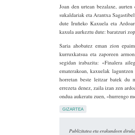
Joan den urtean bezalaxe, aurte
sukaldariak eta Arantxa Sagastibel
dute Iruñeko Kaxuela eta Ardoar
kaxula aurkeztu dute: baratzuri zopa
Saria ahobatez eman zion epaimah
kurruxkatsua eta zaporeen armon
segidan irabazita: «Finalera aile
ematerakoan, kaxuelak laguntzen 
horretan beste leitzar batek du 
errezeta denez, zaila izan zen ard
ondua aukeratu zuen, «hurrengo m
GIZARTEA
Publizitatea eta erakundeen dir