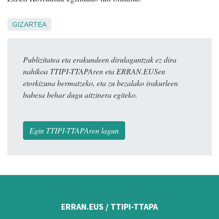
GIZARTEA
Publizitatea eta erakundeen dirulaguntzak ez dira
nahikoa TTIPI-TTAPAren eta ERRAN.EUSen
etorkizuna bermatzeko, eta zu bezalako irakurleen
babesa behar dugu aitzinera egiteko.
Egin TTIPI-TTAPAren lagun
ERRAN.EUS / TTIPI-TTAPA