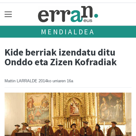
MENDIALDEA
Kide berriak izendatu ditu
Onddo eta Zizen Kofradiak
Mattin LARRALDE
2014ko urriaren 16a