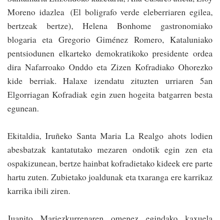
Moreno idazlea (El boligrafo verde elebe­rriaren egilea,
bertzeak bertze), Helena Bonhome gastronomiako
blogaria eta Gregorio Giménez Romero, Kataluniako
pentsiodunen elkarteko demokratikoko presidente ordea
dira Nafarroako Onddo eta Zizen Kofradiako Ohorezko
kide berriak. Halaxe izendatu zituzten urriaren 5an
Elgorriagan Kofradiak egin zuen hogeita batgarren besta
egunean.
Ekitaldia, Iruñeko Santa Maria La Realgo ahots lodien
abesba­tzak kantatutako mezaren ondotik egin zen eta
ospakizunean, bertze hainbat kofradietako kideek ere parte
hartu zuten. Zubietako joaldunak eta txaranga ere ka­rrikaz
karrika ibili ziren.
Juanito Mariezkurrenaren omenez egindako kaxuela