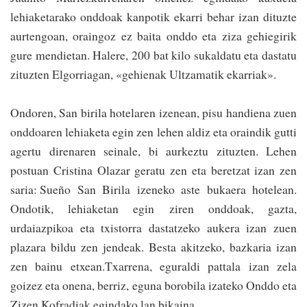
lehiaketarako onddoak kanpotik ekarri behar izan dituzte
aurtengoan, oraingoz ez baita onddo eta ziza gehiegirik
gure mendietan. Halere, 200 bat kilo sukaldatu eta dastatu
zituzten Elgorriagan, «gehienak Ultzamatik eka­rriak».
Ondoren, San birila hotelaren izenean, pisu handiena zuen
onddoaren lehiaketa egin zen lehen aldiz eta oraindik gutti
agertu direnaren seinale, bi aurkeztu zituzten. Lehen
postuan Cristina Olazar geratu zen eta beretzat izan zen
saria: Sueño San Birila izeneko aste bukaera hotelean.
Ondotik, lehiaketan egin ziren on­ddoak, gazta,
urdaiazpikoa eta txistorra dastatzeko aukera izan zuen
plazara bildu zen jendeak. Besta akitzeko, bazkaria izan
zen bainu etxean.Txarrena, eguraldi pattala izan zela
goizez eta onena, be­rriz, eguna borobila izateko Onddo eta
Zizen Kofradiak egindako lan bikaina.