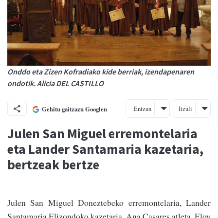
Onddo eta Zizen Kofradiako kide berriak, izendapenaren
ondotik. Alicia DEL CASTILLO
Entzun
Itzuli
Gehitu gaitzazu Googlen
Julen San Miguel erremontelaria
eta Lander Santamaria kazetaria,
bertzeak bertze
Julen San Miguel Doneztebeko erremontelaria, Lander
Santamaria Elizondoko kazetaria, Ana Casares atleta, Eloy