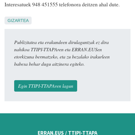
Interesatuek 948 451555 telefonora deitzen ahal dute.
GIZARTEA
Publizitatea eta erakundeen dirulaguntzak ez dira
nahikoa TTIPI-TTAPAren eta ERRAN.EUSen
etorkizuna bermatzeko, eta zu bezalako irakurleen
babesa behar dugu aitzinera egiteko.
Egin TTIPI-TTAPAren lagun
ERRAN.EUS / TTIPI-TTAPA