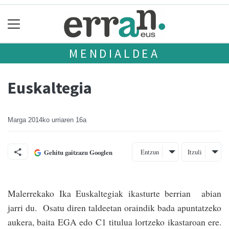
MENDIALDEA
Euskaltegia
Marga
2014ko urriaren 16a
Entzun
Itzuli
Gehitu gaitzazu Googlen
Malerrekako Ika Euskaltegiak ikasturte be­rrian abian
jarri du. Osatu diren taldeetan oraindik bada apuntatzeko
aukera, baita EGA edo C1 titulua lortzeko ikastaroan ere.