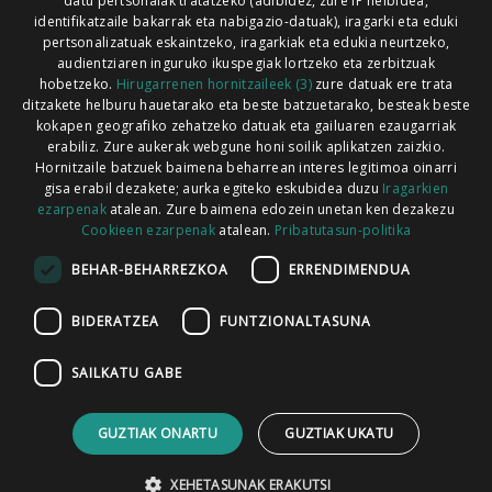
Xorroxin irratia | Lesaka | T. 948638288
datu pertsonalak tratatzeko (adibidez, zure IP helbidea,
identifikatzaile bakarrak eta nabigazio-datuak), iragarki eta eduki
pertsonalizatuak eskaintzeko, iragarkiak eta edukia neurtzeko,
audientziaren inguruko ikuspegiak lortzeko eta zerbitzuak
hobetzeko.
Hirugarrenen hornitzaileek (3)
zure datuak ere trata
ditzakete helburu hauetarako eta beste batzuetarako, besteak beste
Codesyntaxek garatua
kokapen geografiko zehatzeko datuak eta gailuaren ezaugarriak
erabiliz. Zure aukerak webgune honi soilik aplikatzen zaizkio.
Hornitzaile batzuek baimena beharrean interes legitimoa oinarri
gisa erabil dezakete; aurka egiteko eskubidea duzu
Iragarkien
ezarpenak
atalean. Zure baimena edozein unetan ken dezakezu
Cookieen ezarpenak
atalean.
Pribatutasun-politika
HONI BURUZ
LEGE OHARRA
PUBLIZITATEA
BEHAR-BEHARREZKOA
ERRENDIMENDUA
ARAUAK
HARREMANETARAKO
RSS
BIDERATZEA
FUNTZIONALTASUNA
SAILKATU GABE
GUZTIAK ONARTU
GUZTIAK UKATU
XEHETASUNAK ERAKUTSI