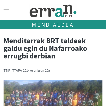
MENDIALDEA
Menditarrak BRT taldeak
galdu egin du Nafarroako
errugbi derbian
TTIPI-TTAPA
2014ko urriaren 20a