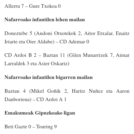
Allerru 7 – Gure Txokoa 0
Nafarroako infantilen lehen mailan
Doneztebe 5 (Andoni Otxotekok 2, Aitor Etxalar, Enaitz
Iriarte eta Oier Aldabe) – CD Ademar 0
CD Ardoi B 2 – Baztan 11 (Gilen Munarrizek 7, Aimar
Larraldek 3 eta Asier Oskariz)
Nafarroako infantilen bigarren mailan
Baztan 4 (Mikel Goñik 2, Haritz Nuñez eta Aaron
Danboriena) – CD Ardoi A 1
Emakumeak Gipuzkoako ligan
Beti Gazte 0 – Touring 9