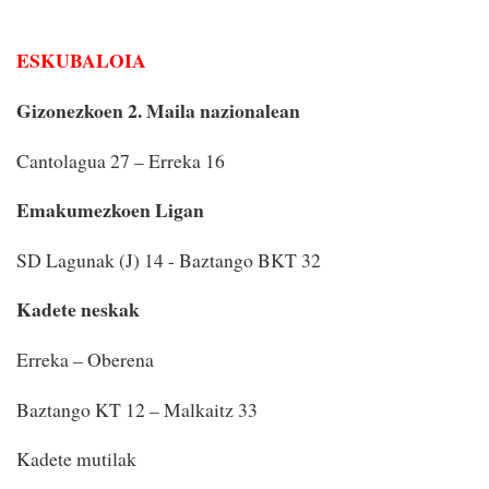
ESKUBALOIA
Gizonezkoen 2. Maila nazionalean
Cantolagua 27 – Erreka 16
Emakumezkoen Ligan
SD Lagunak (J) 14 - Baztango BKT 32
Kadete neskak
Erreka – Oberena
Baztango KT 12 – Malkaitz 33
Kadete mutilak