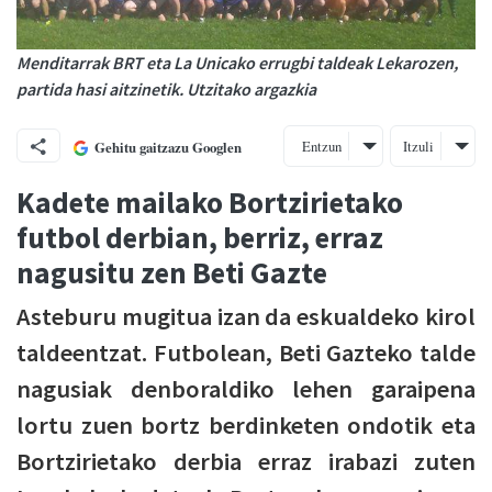
Menditarrak BRT eta La Unicako errugbi taldeak Lekarozen,
partida hasi aitzinetik. Utzitako argazkia
Entzun
Itzuli
Gehitu gaitzazu Googlen
Kadete mailako Bortzirietako
futbol derbian, berriz, erraz
nagusitu zen Beti Gazte
Asteburu mugitua izan da eskualdeko kirol
taldeentzat. Futbolean, Beti Gazteko talde
nagusiak denboraldiko lehen garaipena
lortu zuen bortz berdinketen ondotik eta
Bortzirietako derbia erraz irabazi zuten