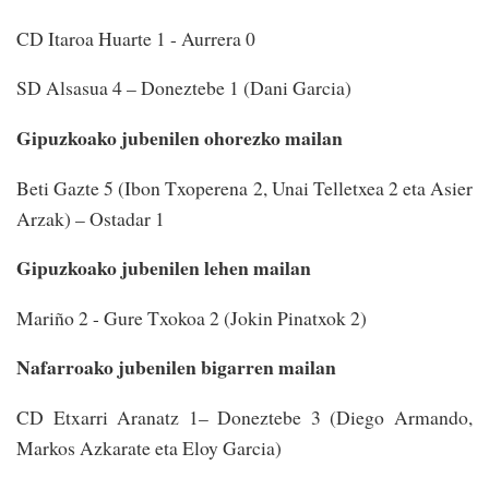
CD Itaroa Huarte 1 - Aurrera 0
SD Alsasua 4 – Doneztebe 1 (Dani Garcia)
Gipuzkoako jubenilen ohorezko mailan
Beti Gazte 5 (Ibon Txoperena 2, Unai Telletxea 2 eta Asier
Arzak) – Ostadar 1
Gipuzkoako jubenilen lehen mailan
Mariño 2 - Gure Txokoa 2 (Jokin Pinatxok 2)
Nafarroako jubenilen bigarren mailan
CD Etxarri Aranatz 1– Doneztebe 3 (Diego Armando,
Markos Azkarate eta Eloy Garcia)