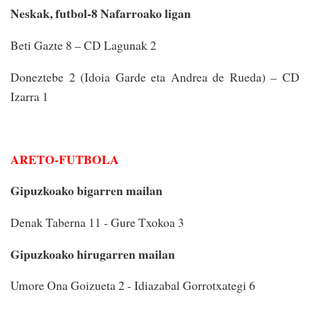
Neskak, futbol-8 Nafarroako ligan
Beti Gazte 8 – CD Lagunak 2
Doneztebe 2 (Idoia Garde eta Andrea de Rueda) – CD
Izarra 1
ARETO-FUTBOLA
Gipuzkoako bigarren mailan
Denak Taberna 11 - Gure Txokoa 3
Gipuzkoako hirugarren mailan
Umore Ona Goizueta 2 - Idiazabal Gorrotxategi 6