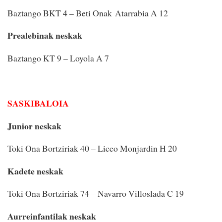
Baztango BKT 4 – Beti Onak Atarrabia A 12
Prealebinak neskak
Baztango KT 9 – Loyola A 7
SASKIBALOIA
Junior neskak
Toki Ona Bortziriak 40 – Liceo Monjardin H 20
Kadete neskak
Toki Ona Bortziriak 74 – Navarro Villoslada C 19
Aurreinfantilak neskak