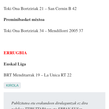
Toki Ona Bortziriak 21 – San Cernin B 42
Preminibasket mixtoa
Toki Ona Bortziriak 34 – Mendillorri 2005 37
ERRUGBIA
Euskal Liga
BRT Menditarrak 19 – La Unica RT 22
KIROLA
Publizitatea eta erakundeen dirulaguntzak ez dira
nahikoa TTIPI-TTAPAren eta ERRAN.EUSen