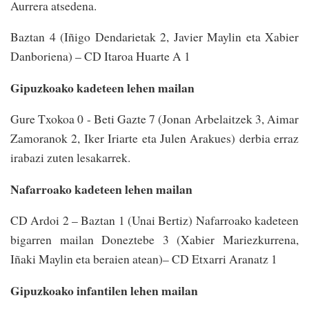
Aurrera atsedena.
Baztan 4 (Iñigo Dendarietak 2, Javier Maylin eta Xabier
Danboriena) – CD Itaroa Huarte A 1
Gipuzkoako kadeteen lehen mailan
Gure Txokoa 0 - Beti Gazte 7 (Jonan Arbelaitzek 3, Aimar
Zamoranok 2, Iker Iriarte eta Julen Arakues) derbia erraz
irabazi zuten lesakarrek.
Nafarroako kadeteen lehen mailan
CD Ardoi 2 – Baztan 1 (Unai Bertiz) Nafarroako kadeteen
bigarren mailan Doneztebe 3 (Xabier Mariezkurrena,
Iñaki Maylin eta beraien atean)– CD Etxarri Aranatz 1
Gipuzkoako infantilen lehen mailan