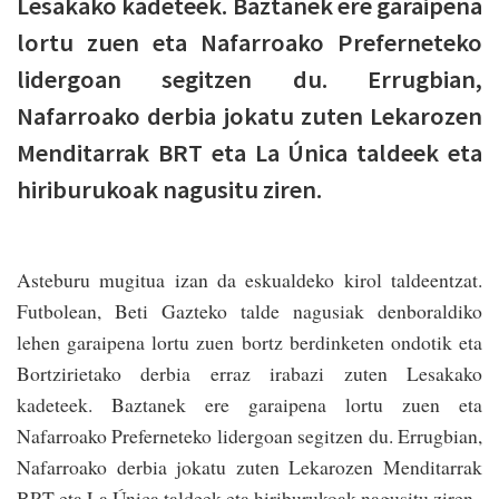
Lesakako kadeteek. Baztanek ere garaipena
lortu zuen eta Nafarroako Preferneteko
lidergoan segitzen du. Errugbian,
Nafarroako derbia jokatu zuten Lekarozen
Menditarrak BRT eta La Única taldeek eta
hiriburukoak nagusitu ziren.
Asteburu mugitua izan da eskualdeko kirol taldeentzat.
Futbolean, Beti Gazteko talde nagusiak denboraldiko
lehen garaipena lortu zuen bortz berdinketen ondotik eta
Bortzirietako derbia erraz irabazi zuten Lesakako
kadeteek. Baztanek ere garaipena lortu zuen eta
Nafarroako Preferneteko lidergoan segitzen du. Errugbian,
Nafarroako derbia jokatu zuten Lekarozen Menditarrak
BRT eta La Única taldeek eta hiriburukoak nagusitu ziren.