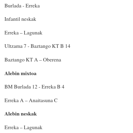
Burlada - Erreka
Infantil neskak
Erreka – Lagunak
Ultzama 7 - Baztango KT B 14
Baztango KT A – Oberena
Alebin mixtoa
BM Burlada 12 - Erreka B 4
Erreka A – Anaitasuna C
Alebin neskak
Erreka – Lagunak