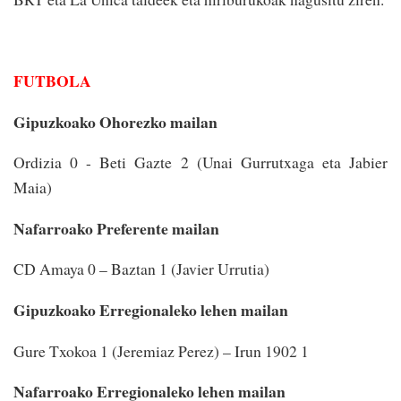
FUTBOLA
Gipuzkoako Ohorezko mailan
Ordizia 0 - Beti Gazte 2 (Unai Gurrutxaga eta Jabier
Maia)
Nafarroako Preferente mailan
CD Amaya 0 – Baztan 1 (Javier Urrutia)
Gipuzkoako Erregionaleko lehen mailan
Gure Txokoa 1 (Jeremiaz Perez) – Irun 1902 1
Nafarroako Erregionaleko lehen mailan