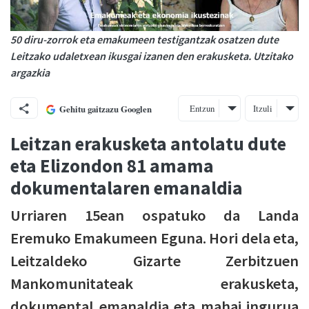
50 diru-zorrok eta emakumeen testigantzak osatzen dute
Leitzako udaletxean ikusgai izanen den erakusketa. Utzitako
argazkia
Entzun
Itzuli
Gehitu gaitzazu Googlen
Leitzan erakusketa antolatu dute
eta Elizondon 81 amama
dokumentalaren emanaldia
Urriaren 15ean ospatuko da Landa
Eremuko Emakumeen Eguna. Hori dela eta,
Leitzaldeko Gizarte Zerbitzuen
Mankomunitateak erakusketa,
dokumental emanaldia eta mahai ingurua