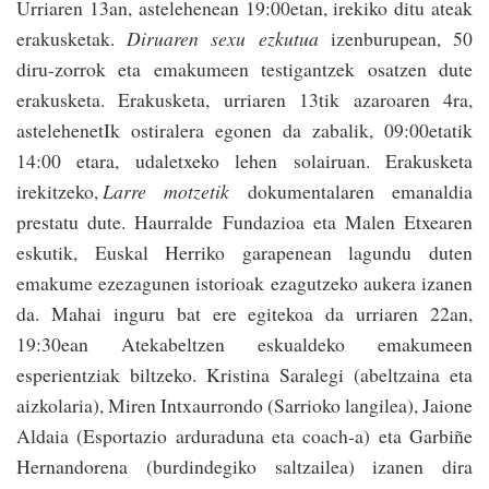
Urriaren 13an, astelehenean 19:00etan, irekiko ditu ateak
erakusketak.
Diruaren sexu ezkutua
izenburupean, 50
diru-zorrok eta emakumeen testigantzek osatzen dute
erakusketa. Erakusketa, urriaren 13tik azaroaren 4ra,
astelehenetIk ostiralera egonen da zabalik, 09:00etatik
14:00 etara, udaletxeko lehen solairuan. Erakusketa
irekitzeko,
Larre motzetik
dokumentalaren emanaldia
prestatu dute. Haurralde Fundazioa eta Malen Etxearen
eskutik, Euskal Herriko garapenean lagundu duten
emakume ezezagunen istorioak ezagutzeko aukera izanen
da. Mahai inguru bat ere egitekoa da urriaren 22an,
19:30ean Atekabeltzen eskualdeko emakumeen
esperientziak biltzeko. Kristina Saralegi (abeltzaina eta
aizkolaria), Miren Intxaurrondo (Sarrioko langilea), Jaione
Aldaia (Esportazio arduraduna eta coach-a) eta Garbiñe
Hernandorena (burdindegiko saltzailea) izanen dira