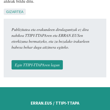
aldeak bildu ditu.
GIZARTEA
Publizitatea eta erakundeen dirulaguntzak ez dira
nahikoa TTIPI-TTAPAren eta ERRAN.EUSen
etorkizuna bermatzeko, eta zu bezalako irakurleen
babesa behar dugu aitzinera egiteko.
Egin TTIPI-TTAPAren lagun
ERRAN.EUS / TTIPI-TTAPA