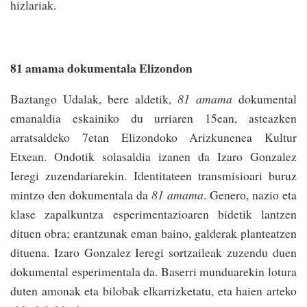
hizlariak.
81 amama dokumentala Elizondon
Baztango Udalak, bere aldetik,
81 amama
dokumental
emanaldia eskainiko du urriaren 15ean, asteazken
arratsaldeko 7etan Elizondoko Arizkunenea Kultur
Etxean. Ondotik solasaldia izanen da Izaro Gonzalez
Ieregi zuzendariarekin. Identitateen transmisioari buruz
mintzo den dokumentala da
81 amama
. Genero, nazio eta
klase zapalkuntza esperimentazioaren bidetik lantzen
dituen obra; erantzunak eman baino, galderak planteatzen
dituena. Izaro Gonzalez Ieregi sortzaileak zuzendu duen
dokumental esperimentala da. Baserri munduarekin lotura
duten amonak eta bilobak elkarrizketatu, eta haien arteko