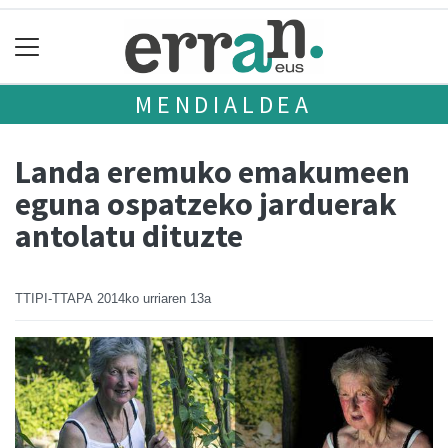
MENDIALDEA
Landa eremuko emakumeen
eguna ospatzeko jarduerak
antolatu dituzte
TTIPI-TTAPA
2014ko urriaren 13a