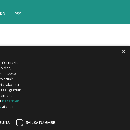
AKO
RSS
×
 informazioa
lbidea,
skaintzeko,
rbitzuak
etarako eta
 ezaugarriak
 baimena
zu
Iragarkien
k
atalean.
EITIA GUKA
AZKOITIA GUKA
BARRENA
GUKA
GUKA TELEBISTA
HIRUKA
SUNA
SAILKATU GABE
Z GUKA
ZUMAIA GUKA
28 KANALA