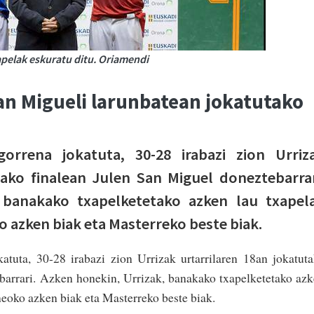
pelak eskuratu ditu. Oriamendi
San Migueli larunbatean jokatutako
gorrena jokatuta, 30-28 irabazi zion Urriz
tako finalean Julen San Miguel doneztebarrar
 banakako txapelketetako azken lau txapel
o azken biak eta Masterreko beste biak.
katuta, 30-28 irabazi zion Urrizak urtarrilaren 18an jokatut
barrari. Azken honekin, Urrizak, banakako txapelketetako az
neoko azken biak eta Masterreko beste biak.