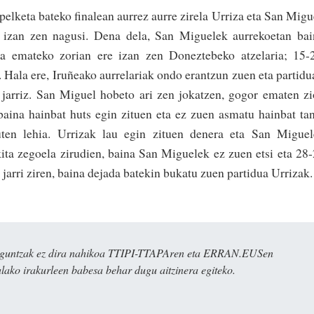
elketa bateko finalean aurrez aurre zirela Urriza eta San Migu
a izan zen nagusi. Dena dela, San Miguelek aurrekoetan ba
oa emateko zorian ere izan zen Doneztebeko atzelaria; 15-
 Hala ere, Iruñeako aurrelariak ondo erantzun zuen eta partidu
 jarriz. San Miguel hobeto ari zen jokatzen, gogor ematen z
baina hainbat huts egin zituen eta ez zuen asmatu hainbat ta
uten lehia. Urrizak lau egin zituen denera eta San Migue
ita zegoela zirudien, baina San Miguelek ez zuen etsi eta 28
 jarri ziren, baina dejada batekin bukatu zuen partidua Urrizak.
ulaguntzak ez dira nahikoa TTIPI-TTAPAren eta ERRAN.EUSen
alako irakurleen babesa behar dugu aitzinera egiteko.