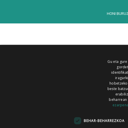
HONI BURU
Gu eta gure
gordet
identifika
iragark
hobetzeko
beste batzu
erabili
beharrean 
ezarpen
AIARALDEA
AIKOR
AIURRI
ALEA
BEGITU
ERRAN
EUSKALERRIA IRRA
BEHAR-BEHARREZKOA
KRONIKA
MAILOPE
NOAUA
O