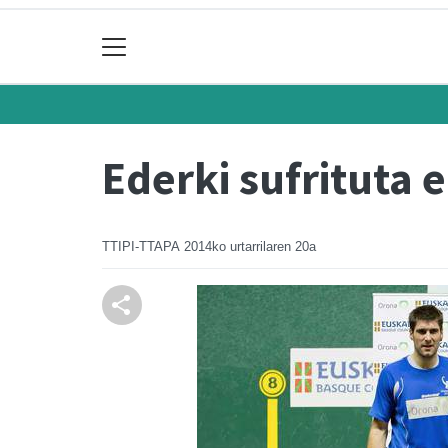
Ederki sufrituta e
TTIPI-TTAPA
2014ko urtarrilaren 20a