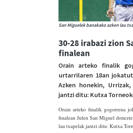
San Miguelek banakako azken lau txa
30-28 irabazi zion 
finalean
Orain arteko finalik go
urtarrilaren 18an jokatu
Azken honekin, Urrizak,
jantzi ditu: Kutxa Torneok
Orain arteko finalik gogorrena jo
finalean Julen San Miguel donezte
lau txapelak jantzi ditu: Kutxa Tor