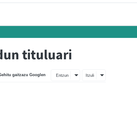
dun tituluari
Gehitu gaitzazu Googlen
Entzun
Itzuli