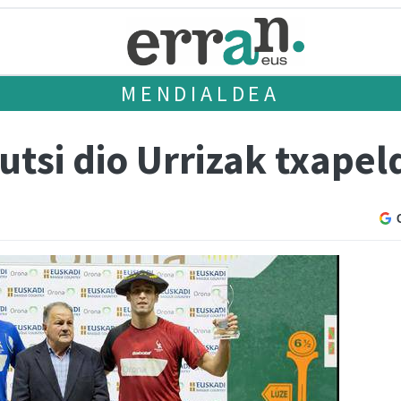
MENDIALDEA
utsi dio Urrizak txapel