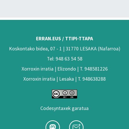
ERRAN.EUS / TTIPI-TTAPA
Koskontako bidea, 07 - 1 | 31770 LESAKA (Nafarroa)
Tel: 948 63 54 58
Xorroxin irratia | Elizondo | T. 948581226
Xorroxin irratia | Lesaka | T. 948638288
Codesyntaxek garatua