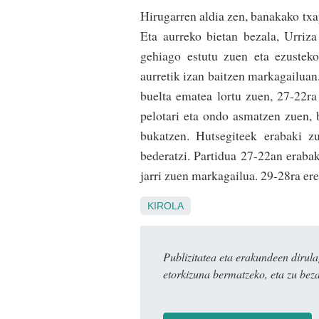
Hirugarren aldia zen, banakako txap
Eta aurreko bietan bezala, Urriz
gehiago estutu zuen eta ezustek
aurretik izan baitzen markagailuan.
buelta ematea lortu zuen, 27-22ra
pelotari eta ondo asmatzen zuen, 
bukatzen. Hutsegiteek erabaki z
bederatzi. Partidua 27-22an erabak
jarri zuen markagailua. 29-28ra ere
KIROLA
Publizitatea eta erakundeen dir
etorkizuna bermatzeko, eta zu bez