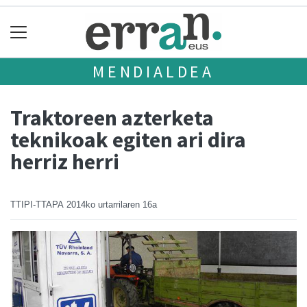
MENDIALDEA
Traktoreen azterketa
teknikoak egiten ari dira
herriz herri
TTIPI-TTAPA
2014ko urtarrilaren 16a