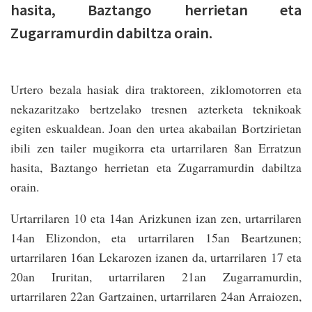
hasita, Baztango herrietan eta
Zugarramurdin dabiltza orain.
Urtero bezala hasiak dira traktoreen, ziklomotorren eta
nekazaritzako bertzelako tresnen azterketa teknikoak
egiten eskualdean. Joan den urtea akabailan Bortzirietan
ibili zen tailer mugikorra eta urtarrilaren 8an Erratzun
hasita, Baztango herrietan eta Zugarramurdin dabiltza
orain.
Urtarrilaren 10 eta 14an Arizkunen izan zen, urtarrilaren
14an Elizondon, eta urtarrilaren 15an Beartzunen;
urtarrilaren 16an Lekarozen izanen da, urtarrilaren 17 eta
20an Iruritan, urtarrilaren 21an Zugarramurdin,
urtarrilaren 22an Gartzainen, urtarrilaren 24an Arraiozen,