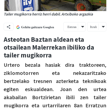
Tailer mugikorra herriz herri dabil. Artxiboko argazkia
Entzun
Itzuli
Gehitu gaitzazu Googlen
Asteotan Baztan aldean eta
otsailean Malerrekan ibiliko da
tailer mugikorra
Urtero bezala hasiak dira traktoreen,
ziklomotorren eta nekazaritzako
bertzelako tresnen azterketa teknikoak
egiten eskualdean. Joan den urtea
akabailan Bortzirietan ibili zen tailer
mugikorra eta urtarrilaren 8an Erratzun