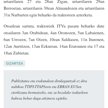
urtarrilaren 27 eta 28an Zigan, urtarrilaren 29an
Berroetan, urtarrilaren 30ean Almandozen eta urtarrilaren
31n Narbarten egin beharko da traktoreen azterketa.
Otsailean sartuta, traktoreek ITVa pasatu beharko dute
otsailaren 3an Orabidean, 4an Oronozen, 5an Labaienen,
6an Urrozen, 7an Oizen, 10ean Saldiasen, 11n Iturenen,
12an Aurtitzen, 13an Ezkurran, 14an Eratsunen eta 17 eta
18an Zubietan.
GIZARTEA
Publizitatea eta erakundeen dirulaguntzak ez dira
nahikoa TTIPI-TTAPAren eta ERRAN.EUSen
etorkizuna bermatzeko, eta zu bezalako irakurleen
babesa behar dugu aitzinera egiteko.