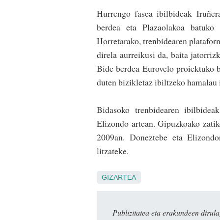
Hurrengo fasea ibilbideak Iruñer
berdea eta Plazaolakoa batuko d
Horretarako, trenbidearen platafor
direla aurreikusi da, baita jatorriz
Bide berdea Eurovelo proiektuko bi
duten bizikletaz ibiltzeko hamalau
Bidasoko trenbidearen ibilbidea
Elizondo artean. Gipuzkoako zati
2009an. Doneztebe eta Elizondo
litzateke.
GIZARTEA
Publizitatea eta erakundeen dir