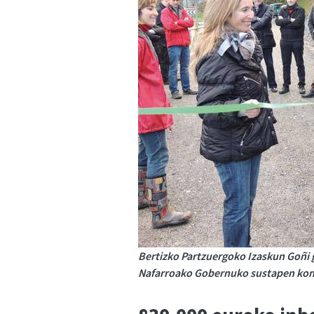
Bertizko Partzuergoko Izaskun Goñi g
Nafarroako Gobernuko sustapen kont