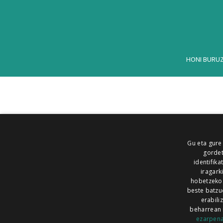
HONI BURU
Gu eta gure
gordet
identifika
iragark
hobetzeko
beste batzu
erabili
beharrean 
ezarpen
AIARALDEA
AIKOR
AIURRI
ALEA