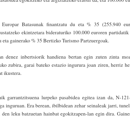
 Europar Batasunak finantzatu du eta % 35 (255.940 eur
sta­tzeko ekintzetara bideraturiko 100.000 euroren partidati
u eta gainerako % 35 Bertizko Turismo Partzuergoak.
an denez inbertsiorik handiena bertan egin zuten zinta mo
ko zubira, garai bateko estazio ingurura joan ziren, herriz he
t ikustera.
nik ga­rrantzitsuena lurpeko pasabidea egitea izan da, N-12
a inguruan. Era berean, ibilbidean zehar seinaleak jarri, tune
n den leku batzuetan hainbat egokitzapen-lan egin dira. Gaine