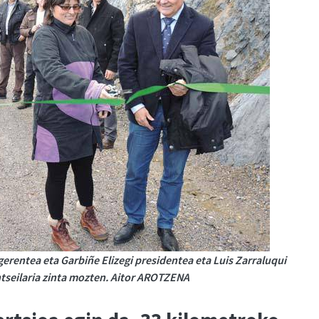
erentea eta Garbiñe Elizegi presidentea eta Luis Zarraluqui
seilaria zinta mozten. Aitor AROTZENA