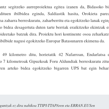
antz segi­tzeko aurreproiektua egitea izanen da, Bidasoko b
ituen ibilbidea eginda, Saldiastik hasita, Orokieta pare
ma zaharra berreskuratu, zaharberritu eta egokitzeko lanak egi
ko bidea desa­gertuta duten tarte be­rriak eraikitzeko ekin­tzak e
deetako batzuk dira. Proiek­tu hori kontinente osoa zeharkat
 ibilbide nagusi egokitzeko Europar Batasunaren ekimena da.
k 49 kilometro ditu, horietatik 42 Nafarroan, Endarlatsa 
ko 7 kilometroak Gipuzkoak Foru Aldundiak berreskuratu zit
ren arteko bidea egokitzeko bigarren UPS bat egin behar
ulaguntzak ez dira nahikoa TTIPI-TTAPAren eta ERRAN.EUSen