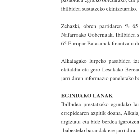
ibilbidea sustatzeko ekintzetarako.
Zehazki, obren partidaren % 65
Nafarroako Gobernuak. Ibilbidea su
65 Europar Batasunak finan­tzatu d
Alkaiagako lurpeko pasabidea iz
ekitaldia eta gero Lesakako Bereau
jarri diren informazio paneletako ba
EGINDAKO LANAK
Ibilbidea prestatzeko egindako la
errepidearen azpitik doana, Alkaiag
argiztatu eta bide berdea igarotze
ba­bes­teko barandak ere jarri dira.