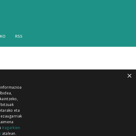
AKO
RSS
×
 informazioa
lbidea,
skaintzeko,
rbitzuak
etarako eta
 ezaugarriak
 baimena
zu
Iragarkien
k
atalean.
EITIA GUKA
AZKOITIA GUKA
BARRENA