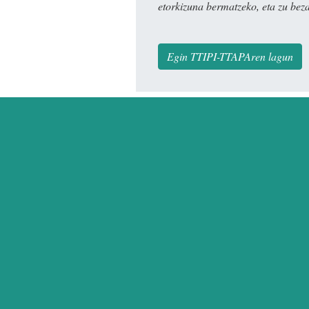
etorkizuna bermatzeko, eta zu bez
Egin TTIPI-TTAPAren lagun