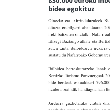
830.000 euroko inbe
bidea egokituz
Oinezko eta txirrindulazaleek Bi
dituzte erabilgarri abenduaren 20t
ireki bai­tzuten ofizialki. Nafa-r
Elizegi Baztango alkate eta Berti
zuten zinta ibilbidearen irekiera-
sustatu du Nafarroako Gobernuaren
Ibilbidea berreskuratzeko lanak 
Bertizko Turismo Partzuergoak 20
bide berdeak eskualdeari 796.000 
itzulera oraindik handiagoa izan li
Jarduera guztietarako erabili di
pasabidea egiteko obretarako, eta p