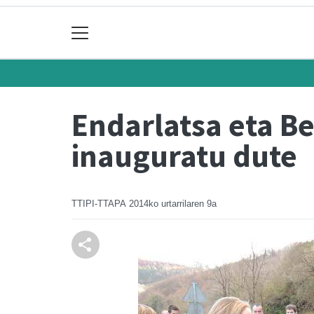
Endarlatsa eta Be
inauguratu dute
TTIPI-TTAPA
2014ko urtarrilaren 9a