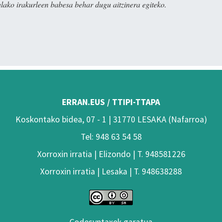
alako irakurleen babesa behar dugu aitzinera egiteko.
ERRAN.EUS / TTIPI-TTAPA
Koskontako bidea, 07 - 1 | 31770 LESAKA (Nafarroa)
Tel: 948 63 54 58
Xorroxin irratia | Elizondo | T. 948581226
Xorroxin irratia | Lesaka | T. 948638288
Codesyntaxek garatua