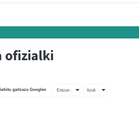
ofizialki
Gehitu gaitzazu Googlen
Entzun
Itzuli