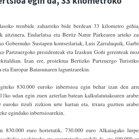
rtsioa egin da, 33 kilometroko
dasoko trenbide zaharreko bide berdean 33 kilome­tro gehi
k aitzinera, Endarlatsa eta Bertiz Natur Parkearen arteko za
roako Gobernuko Sustapen kontseilariak, Luis Zarraluquik, Garb
zko Partzuergoko presidenteak eta Izaskun Goñi gerenteak mo
ekitaldian. Izan ere, proiektua Bertizko Partzuergo Turistik
 eta Europar Batasunaren laguntzarekin.
egiteko 830.000 euroko inber­tsioa egin behar izan den arr
11ko udan egin zuen azterlan batean kalkulatutakoaren arabe
euroko itzu­li zizkion urte hartan eta, itxura guztien arabe
teke egindako inbertsioarekin.
ren 830.000 euro horietatik, 730.000 euro Alkaiagako lurp
asabidea egokitzeko eta argiztatzeko erabili da, eta 100.000 e