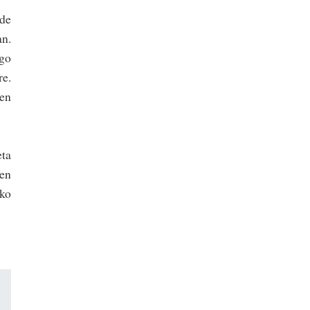
ide
an.
ngo
re.
zen
eta
uen
ko