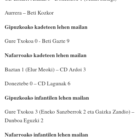
Aurrera – Beti Kozkor
Gipuzkoako kadeteen lehen mailan
Gure Txokoa 0 - Beti Gazte 9
Nafarroako kadeteen lehen mailan
Baztan 1 (Elur Meoki) – CD Ardoi 3
Doneztebe 0 – CD Lagunak 6
Gipuzkoako infantilen lehen mailan
Gure Txokoa 3 (Eneko Sanzberrok 2 eta Gaizka Zandio) –
Dunboa Eguzki 2
Nafarroako infantilen lehen mailan