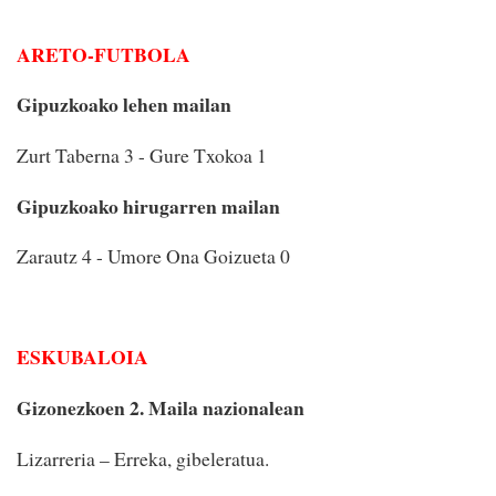
ARETO-FUTBOLA
Gipuzkoako lehen mailan
Zurt Taberna 3 - Gure Txokoa 1
Gipuzkoako hirugarren mailan
Zarautz 4 - Umore Ona Goizueta 0
ESKUBALOIA
Gizonezkoen 2. Maila nazionalean
Lizarreria – Erreka, gibeleratua.