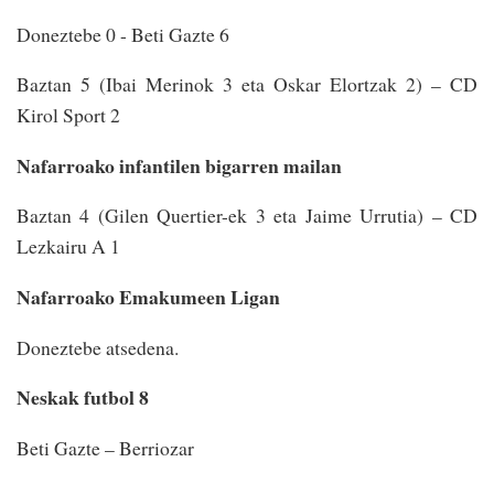
Doneztebe 0 - Beti Gazte 6
Baztan 5 (Ibai Merinok 3 eta Oskar Elortzak 2) – CD
Kirol Sport 2
Nafarroako infantilen bigarren mailan
Baztan 4 (Gilen Quertier-ek 3 eta Jaime Urrutia) – CD
Lezkairu A 1
Nafarroako Emakumeen Ligan
Doneztebe atsedena.
Neskak futbol 8
Beti Gazte – Berriozar