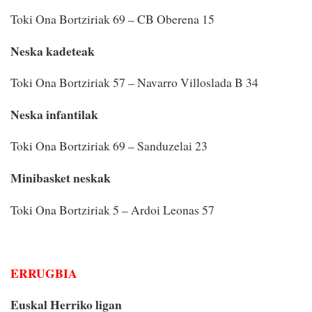
Toki Ona Bortziriak 69 – CB Oberena 15
Neska kadeteak
Toki Ona Bortziriak 57 – Navarro Villoslada B 34
Neska infantilak
Toki Ona Bortziriak 69 – Sanduzelai 23
Minibasket neskak
Toki Ona Bortziriak 5 – Ardoi Leonas 57
ERRUGBIA
Euskal Herriko ligan