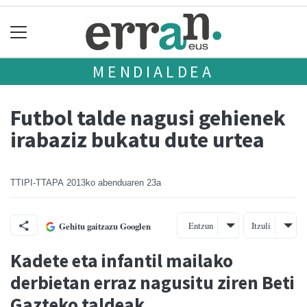
MENDIALDEA
Futbol talde nagusi gehienek
irabaziz bukatu dute urtea
TTIPI-TTAPA
2013ko abenduaren 23a
Entzun
Itzuli
Gehitu gaitzazu Googlen
Kadete eta infantil mailako
derbietan erraz nagusitu ziren Beti
Gazteko taldeak