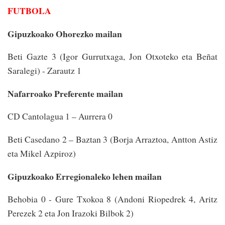
FUTBOLA
Gipuzkoako Ohorezko mailan
Beti Gazte 3 (Igor Gurrutxaga, Jon Otxoteko eta Beñat
Saralegi) - Zarautz 1
Nafarroako Preferente mailan
CD Cantolagua 1 – Aurrera 0
Beti Casedano 2 – Baztan 3 (Borja Arraztoa, Antton Astiz
eta Mikel Azpiroz)
Gipuzkoako Erregionaleko lehen mailan
Behobia 0 - Gure Txokoa 8 (Andoni Riopedrek 4, Aritz
Perezek 2 eta Jon Irazoki Bilbok 2)