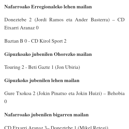
Nafarroako Erregionaleko lehen mailan
Doneztebe 2 (Jordi Ramos eta Ander Basterra) – CD
Etxarri Aranaz 0
Baztan B 0 - CD Kirol Sport 2
Gipuzkoako jubenilen Ohorezko mailan
Touring 2 - Beti Gazte 1 (Jon Ubiria)
Gipuzkoko jubenilen lehen mailan
Gure Txokoa 2 (Jokin Pinatxo eta Jokin Huizi) – Behobia
0
Nafarroako jubenilen bigarren mailan
CD Etxarri Aranaz 3– Doneztebe 1 (Mikel Retegi)