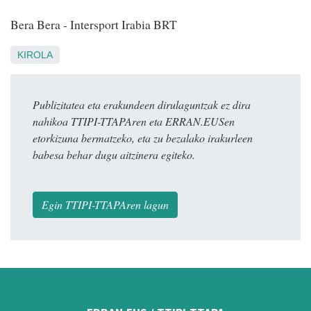
Bera Bera - Intersport Irabia BRT
KIROLA
Publizitatea eta erakundeen dirulaguntzak ez dira
nahikoa TTIPI-TTAPAren eta ERRAN.EUSen
etorkizuna bermatzeko, eta zu bezalako irakurleen
babesa behar dugu aitzinera egiteko.
Egin TTIPI-TTAPAren lagun