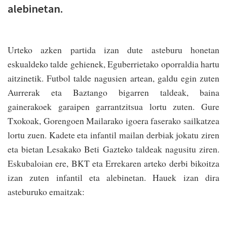
alebinetan.
Urteko azken partida izan dute asteburu honetan
eskualdeko talde gehienek, Eguberrietako oporraldia hartu
aitzinetik. Futbol talde nagusien artean, galdu egin zuten
Aurrerak eta Baztango bigarren taldeak, baina
gainerakoek garaipen garrantzitsua lortu zuten. Gure
Txokoak, Gorengoen Mailarako igoera faserako sailkatzea
lortu zuen. Kadete eta infantil mailan derbiak jokatu ziren
eta bietan Lesakako Beti Gazteko taldeak nagusitu ziren.
Eskubaloian ere, BKT eta Errekaren arteko derbi bikoitza
izan zuten infantil eta alebinetan. Hauek izan dira
asteburuko emaitzak: