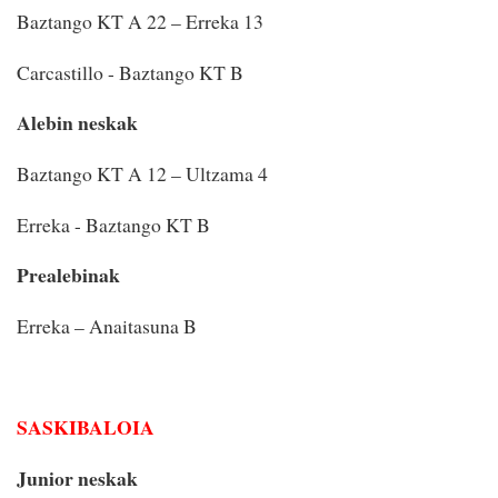
Baztango KT A 22 – Erreka 13
Carcastillo - Baztango KT B
Alebin neskak
Baztango KT A 12 – Ultzama 4
Erreka - Baztango KT B
Prealebinak
Erreka – Anaitasuna B
SASKIBALOIA
Junior neskak