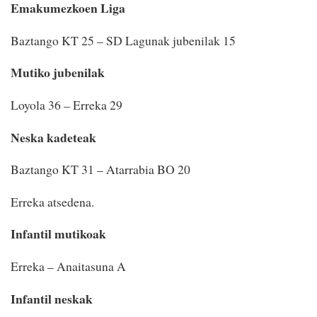
Emakumezkoen Liga
Baztango KT 25 – SD Lagunak jubenilak 15
Mutiko jubenilak
Loyola 36 – Erreka 29
Neska kadeteak
Baztango KT 31 – Atarrabia BO 20
Erreka atsedena.
Infantil mutikoak
Erreka – Anaitasuna A
Infantil neskak