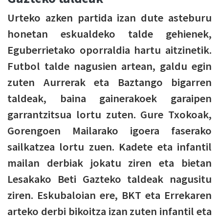
Urteko azken partida izan dute asteburu
honetan eskualdeko talde gehienek,
Eguberrietako oporraldia hartu aitzinetik.
Futbol talde nagusien artean, galdu egin
zuten Aurrerak eta Baztango bigarren
taldeak, baina gainerakoek garaipen
garrantzitsua lortu zuten. Gure Txokoak,
Gorengoen Mailarako igoera faserako
sailkatzea lortu zuen. Kadete eta infantil
mailan derbiak jokatu ziren eta bietan
Lesakako Beti Gazteko taldeak nagusitu
ziren. Eskubaloian ere, BKT eta Errekaren
arteko derbi bikoitza izan zuten infantil eta