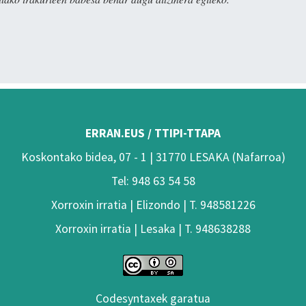
ERRAN.EUS / TTIPI-TTAPA
Koskontako bidea, 07 - 1 | 31770 LESAKA (Nafarroa)
Tel: 948 63 54 58
Xorroxin irratia | Elizondo | T. 948581226
Xorroxin irratia | Lesaka | T. 948638288
Codesyntaxek garatua