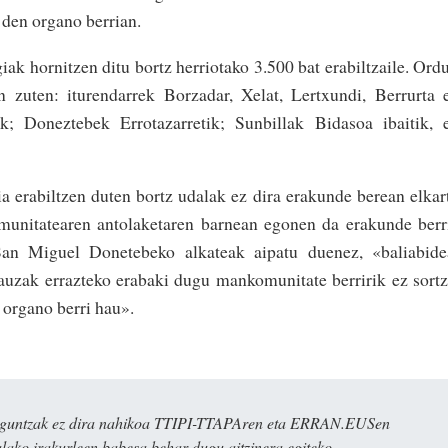
den organo berrian.
iak hornitzen ditu bortz herriotako 3.500 bat erabiltzaile. Ord
en zuten: iturendarrek Borzadar, Xelat, Lertxundi, Berrurta 
tik; Doneztebek Errotazarretik; Sunbillak Bidasoa ibaitik, 
ia erabiltzen duten bortz udalak ez dira erakunde berean elkar
unitatearen antolaketaren barnean egonen da erakunde berr
an Miguel Donetebeko alkateak aipatu duenez, «baliabide
gauzak errazteko erabaki dugu mankomunitate berririk ez sort
 organo berri hau».
ulaguntzak ez dira nahikoa TTIPI-TTAPAren eta ERRAN.EUSen
alako irakurleen babesa behar dugu aitzinera egiteko.