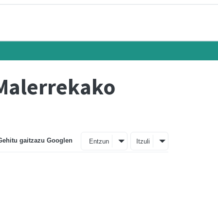
 Malerrekako
Gehitu gaitzazu Googlen
Entzun
Itzuli