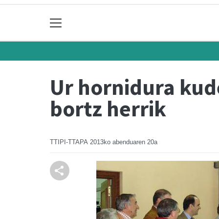
Ur hornidura kud
bortz herrik
TTIPI-TTAPA
2013ko abenduaren 20a