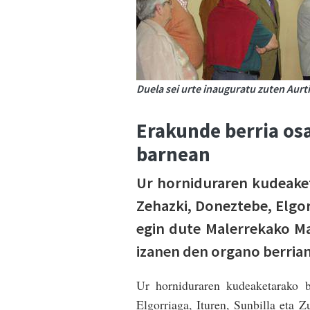
Duela sei urte inauguratu zuten Aurt
Erakunde berria o
barnean
Ur horniduraren kudeaket
Zehazki, Doneztebe, Elgor
egin dute Malerrekako 
izanen den organo berrian
Ur horniduraren kudeaketarako b
Elgorriaga, Ituren, Sunbilla eta