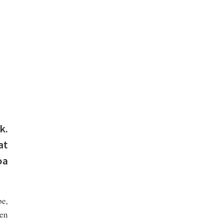
k.
at
oa
e,
ren