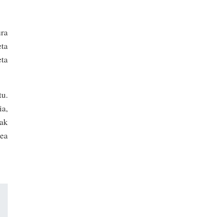
ura
eta
eta
tu.
ia,
ak
zea