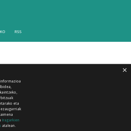
AKO
RSS
×
 informazioa
lbidea,
skaintzeko,
rbitzuak
etarako eta
 ezaugarriak
 baimena
zu
Iragarkien
k
atalean.
EITIA GUKA
AZKOITIA GUKA
BARRENA