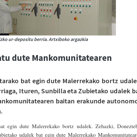
izko ur-depositu berria. Artxiboko argazkia
satu dute Mankomunitatearen
arako bat egin dute Malerrekako bortz udale
riaga, Ituren, Sunbilla eta Zubietako udalek b
Mankomunitatearen baitan erakunde autonom
.
at egin dute Malerrekako bortz udalek. Zehazki, Donezteb
 Zubietako udalek bat egin dute Malerrekako Mankomunitatea