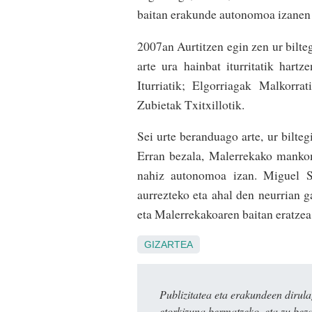
baitan erakunde autonomoa izanen 
2007an Aurtitzen egin zen ur bilteg
arte ura hainbat iturritatik hartz
Iturriatik; Elgorriagak Malkorra
Zubietak Txitxillotik.
Sei urte beranduago arte, ur bilteg
Erran bezala, Malerrekako mankom
nahiz autonomoa izan. Miguel S
aurrezteko eta ahal den neurrian 
eta Malerrekakoaren baitan eratzea
GIZARTEA
Publizitatea eta erakundeen dir
etorkizuna bermatzeko, eta zu bez