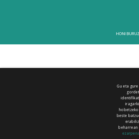
HONI BURU
Gu eta gure
gordet
identifika
iragark
hobetzeko
beste batzu
erabili
beharrean 
ezarpen
AIARALDEA
AIKOR
AIURRI
ALEA