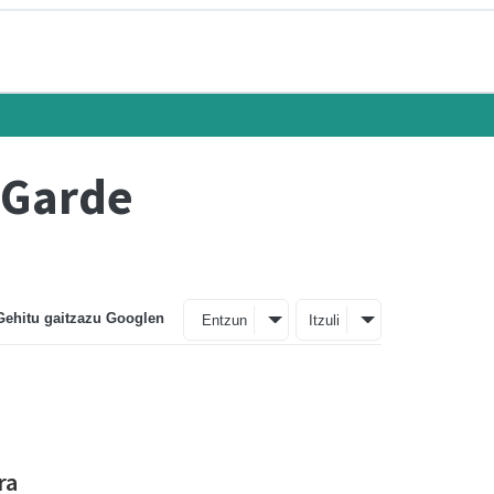
s Garde
Gehitu gaitzazu Googlen
Entzun
Itzuli
ra