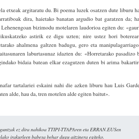
la etxeak argitaratu du. Bi poema luzek osatzen dute liburu h
arratiboak dira, haietako banatan argudio bat garatzen da; h
». Lehenengoan bizimodu motelaren laudorioa egiten du: «gau
 ikuskatzeko astirik ez digu uzten; nire ustez hori boterea
etarako ahalmena galtzen badugu, gero eta manipulagarriag
itasunaren laburtasunaz idazten du: «Horretarako pasadizo 
gindako bidaia batean elkar ezagutzen duten bi arima bakarti
 nafar tartalariei eskaini nahi die azken liburu hau Luis Gard
aten alde, hau da, tren motelen alde egiten baitut».
ulaguntzak ez dira nahikoa TTIPI-TTAPAren eta ERRAN.EUSen
alako irakurleen babesa behar dugu aitzinera egiteko.