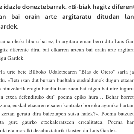
e idazle doneztebarrak. «Bi-biak hagitz diferen
ean bai orain arte argitaratu ditudan lan
Gardek.
aina olerki liburu bat ez, bi argitara eman berri ditu Luis Ga
itz diferente dira, bai elkarren artean bai orain arte argitar
digu Gardek.
ela urte bete Bilboko Udaletxearen “Blas de Otero” saria j
u du. «Beti izan dut buruan bueltaka euskaldunok dugun etxea
 nintzelarik eragin handia izan zuen bai nigan bai nire ingur
ren etxea defendituko dut” poema epiko hura… Behar horre
izuna, euskal etxearen etsaien kontrako borroka agoniko hart
, zertan geratu dira baieztapen sutsu haiek?». Poema batzue
ta gure gaurko etxekaleratzeen errealitatea. Poema har
koki eta moralki desahuziaturik ikusten du Luis Gardek.