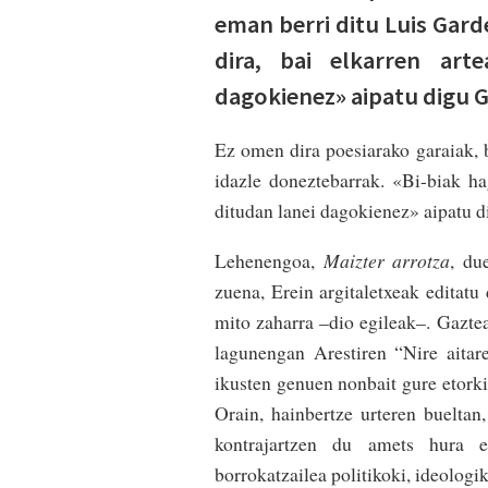
eman berri ditu Luis Gard
dira, bai elkarren art
dagokienez» aipatu digu 
Ez omen dira poesiarako garaiak, b
idazle doneztebarrak. «Bi-biak hag
ditudan lanei dagokienez» aipatu 
Lehenengoa,
Maizter arrotza
, du
zuena, Erein argitaletxeak editat
mito zaharra –dio egileak–. Gaztea
lagunengan Arestiren “Nire aita
ikusten genuen nonbait gure etork
Orain, hainbertze urteren bueltan
kontrajartzen du amets hura e
borrokatzailea politikoki, ideologi