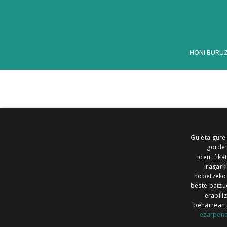
HONI BURU
Gu eta gure
gordet
identifika
iragark
hobetzeko
beste batzu
erabili
beharrean 
ezarpen
AIARALDEA
AIKOR
AIURRI
ALEA