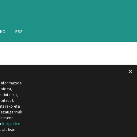
AKO
RSS
×
 informazioa
lbidea,
skaintzeko,
rbitzuak
etarako eta
 ezaugarriak
 baimena
zu
Iragarkien
k
atalean.
EITIA GUKA
AZKOITIA GUKA
BARRENA