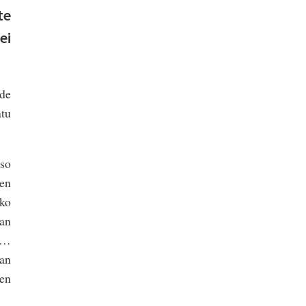
te
ei
rde
atu
aso
ren
uko
tan
an…
tan
en