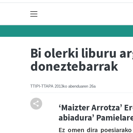
Bi olerki liburu a
doneztebarrak
TTIPI-TTAPA
2013ko abenduaren 26a
‘Maizter Arrotza’ E
abiadura’ Pamielar
Ez omen dira poesiarako g