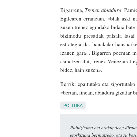
Bigarrena,
Trenen abiadura
, Pamie
Egilearen erranetan, «biak aski n
zuzen trenez egindako bidaia bat
bizimodu presatiak paisaia lasai
estrategia da: banakako hausnark
izanen gara». Bigarren poeman ma
asmatzen dut, trenez Veneziarat e
bidez, hain zuzen».
Berriki epaitutako eta zigortutako
«bertan, finean, abiadura gizatiar b
POLITIKA
Publizitatea eta erakundeen dir
etorkizuna bermatzeko, eta zu bez