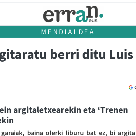
MENDIALDEA
rgitaratu berri ditu Lui
rein argitaletxearekin eta ‘Trenen
ekin
araiak, baina olerki liburu bat ez, bi argita