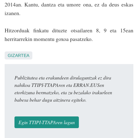
2014an. Kantu, dan­tza eta umore ona, ez da deus eskas
izanen.
Hitzorduak finkatu dituzte otsailaren 8, 9 eta 15ean
herritarrekin momentu goxoa pasatzeko.
GIZARTEA
Publizitatea eta erakundeen dirulaguntzak ez dira
nahikoa TTIPI-TTAPAren eta ERRAN.EUSen
etorkizuna bermatzeko, eta zu bezalako irakurleen
babesa behar dugu aitzinera egiteko.
Egin TTIPI-TTAPAren lagun