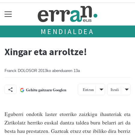
MENDIALDEA
Xingar eta arroltze!
Franck DOLOSOR
2013ko abenduaren 13a
Entzun
Itzuli
Gehitu gaitzazu Googlen
Eguberri ondotik laster etorriko zaizkigu ihauteriak eta
Zirikolatz herriko euskal dantza taldea buru belarri ari da
besta hau presta­tzen. Gazteak etxez e­txe ibiliko dira berriz