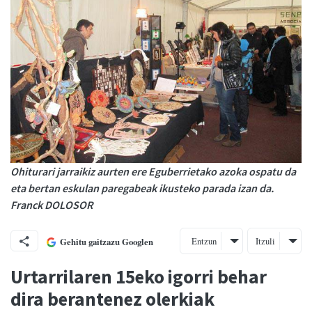
Ohiturari jarraikiz aurten ere Eguberrietako azoka ospatu da
eta bertan eskulan paregabeak ikusteko parada izan da.
Franck DOLOSOR
Entzun
Itzuli
Gehitu gaitzazu Googlen
Urtarrilaren 15eko igorri behar
dira berantenez olerkiak