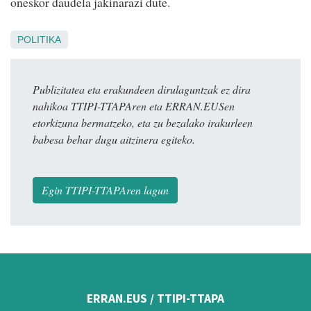
oneskor daudela jakinarazi dute.
POLITIKA
Publizitatea eta erakundeen dirulaguntzak ez dira
nahikoa TTIPI-TTAPAren eta ERRAN.EUSen
etorkizuna bermatzeko, eta zu bezalako irakurleen
babesa behar dugu aitzinera egiteko.
Egin TTIPI-TTAPAren lagun
ERRAN.EUS / TTIPI-TTAPA