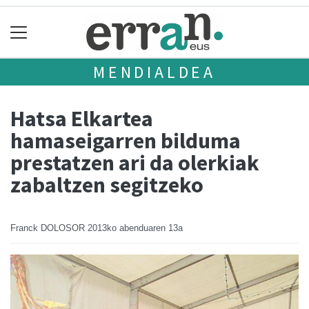
MENDIALDEA
Hatsa Elkartea
hamaseigarren bilduma
prestatzen ari da olerkiak
zabaltzen segitzeko
Franck DOLOSOR
2013ko abenduaren 13a