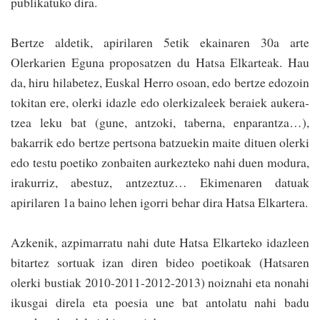
publikatuko dira.
Bertze aldetik, apirilaren 5etik ekainaren 30a arte
Olerkarien Eguna proposatzen du Ha­tsa Elkarteak. Hau
da, hiru hilabetez, Euskal Herro osoan, edo ber­tze edozoin
tokitan ere, olerki idazle edo olerkizaleek beraiek aukera­
tzea leku bat (gune, an­tzoki, taberna, enparantza…),
bakarrik edo bertze pertsona batzuekin maite dituen olerki
edo testu poetiko zonbaiten aurkezteko nahi duen modura,
irakurriz, abestuz, antzeztuz… Ekimenaren datuak
apirilaren 1a baino lehen igorri behar dira Hatsa Elkartera.
Azkenik, azpimarratu nahi dute Hatsa Elkarteko idazleen
bitartez sortuak izan diren bideo poetikoak (Ha­tsaren
olerki bustiak 2010-2011-2012-2013) noiznahi eta nonahi
ikusgai direla eta poesia une bat antolatu nahi badu