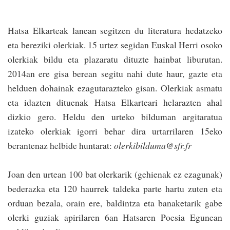
Hatsa Elkarteak lanean segitzen du literatura hedatzeko
eta bereziki olerkiak. 15 urtez segidan Euskal Herri osoko
olerkiak bildu eta plazaratu dituzte hainbat liburutan.
2014an ere gisa berean segitu nahi dute haur, gazte eta
helduen dohainak ezagutarazteko gisan. Olerkiak asmatu
eta idazten dituenak Hatsa Elkarteari helarazten ahal
dizkio gero. Heldu den urteko bilduman argitaratua
izateko olerkiak igorri behar dira urtarrilaren 15eko
berantenaz helbide huntarat:
olerkibilduma@sfr.fr
Joan den urtean 100 bat olerkarik (gehienak ez ezagunak)
bederazka eta 120 haurrek taldeka parte hartu zuten eta
orduan bezala, orain ere, baldintza eta banaketarik gabe
olerki guziak apirilaren 6an Ha­tsaren Poesia Egunean