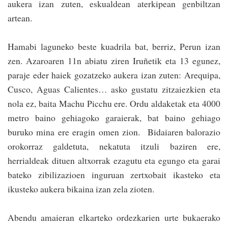
aukera izan zuten, eskualdean aterkipean genbiltzan
artean.
Hamabi laguneko beste kuadrila bat, be­rriz, Perun izan
zen. Azaroaren 11n abiatu ziren Iruñetik eta 13 egunez,
paraje eder haiek gozatzeko aukera izan zuten: Arequipa,
Cusco, Aguas Calientes… asko gustatu zitzaiezkien eta
nola ez, baita Machu Picchu ere. Ordu aldaketak eta 4000
me­tro baino gehiagoko garaierak, bat baino gehiago
buruko mina ere eragin omen zion. Bidaiaren balorazio
orokorraz galdetuta, nekatuta itzuli baziren ere,
herrialdeak dituen altxo­rrak ezagutu eta egungo eta garai
bateko zibilizazioen inguruan zer­txo­bait ikasteko eta
ikusteko aukera bikaina izan zela zioten.
Abendu amaieran elkarteko ordezkarien urte bukaerako