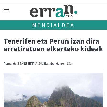
MENDIALDEA
Tenerifen eta Perun izan dira
erretiratuen elkarteko kideak
Fernando ETXEBERRIA
2013ko abenduaren 13a