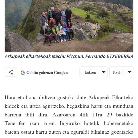
Arkupeak elkartekoak Machu Picchun. Fernando ETXEBERRIA
Entzun
Itzuli
Gehitu gaitzazu Googlen
Hara eta hona ibil­tzea gustoko dute Arku­peak Elkarteko
kideek eta urtea agurtzeko, hegazkina hartu eta munduan
barrena ibili dira. Azaroaren 4tik 11ra 29 bazkide
Tenerifen izan ziren. Inguruko hotelik hoberenetako
batean ostatu hartu zuten eta eguraldi bikainaz goza­tze­ko