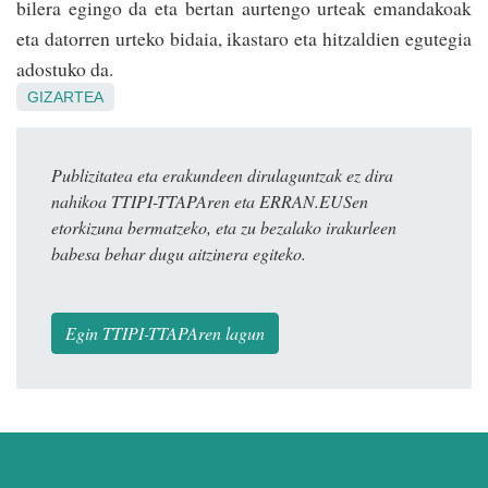
bilera egingo da eta bertan aurtengo urteak emandakoak
eta datorren urteko bidaia, ikastaro eta hitzaldien egutegia
adostuko da.
GIZARTEA
Publizitatea eta erakundeen dirulaguntzak ez dira
nahikoa TTIPI-TTAPAren eta ERRAN.EUSen
etorkizuna bermatzeko, eta zu bezalako irakurleen
babesa behar dugu aitzinera egiteko.
Egin TTIPI-TTAPAren lagun