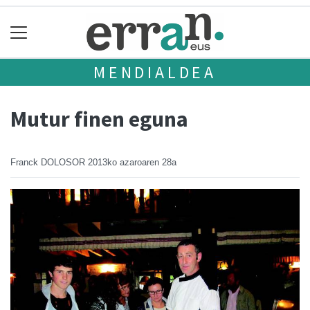
MENDIALDEA
Mutur finen eguna
Franck DOLOSOR
2013ko azaroaren 28a