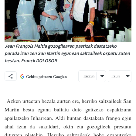
Jean François Maitia gozogilearen pastizak dastatzeko
parada izan zen San Martin egunean saltzaileek ospatu zuten
bestan. Franck DOLOSOR
Entzun
Itzuli
Gehitu gaitzazu Googlen
Azken urteetan bezala aurten ere, herriko saltzaileek San
Martin besta eguna baliatu dute gaitzeko ospakizuna
apailatzeko Inharrean. Aldi huntan dastaketa frango egin
ahal izan da sukaldari, okin eta gozogileek prestatu
dituzten platekin. Herriko saltzaileak hobe ezagu­tzeko