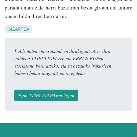
parada eman zaie herri bazkarian besta giroan eta umore
onean bildu diren herritarrei.
GIZARTEA
Publizitatea eta erakundeen dirulaguntzak ez dira
nahikoa TTIPI-TTAPAren eta ERRAN.EUSen
etorkizuna bermatzeko, eta zu bezalako irakurleen
babesa behar dugu aitzinera egiteko.
Egin TTIPI-TTAPAren lagun