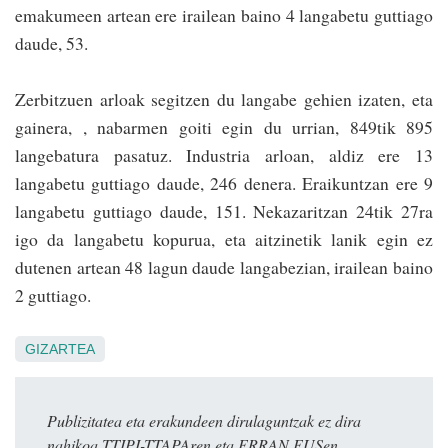
emakumeen artean ere irailean baino 4 langabetu guttiago
daude, 53.
Zerbitzuen arloak segitzen du langabe gehien izaten, eta
gainera, , nabarmen goiti egin du urrian, 849tik 895
langebatura pasatuz. Industria arloan, aldiz ere 13
langabetu guttiago daude, 246 denera. Eraikuntzan ere 9
langabetu guttiago daude, 151. Nekazaritzan 24tik 27ra
igo da langabetu kopurua, eta aitzinetik lanik egin ez
dutenen artean 48 lagun daude lan­gabezian, irailean baino
2 guttiago.
GIZARTEA
Publizitatea eta erakundeen dirulaguntzak ez dira
nahikoa TTIPI-TTAPAren eta ERRAN.EUSen