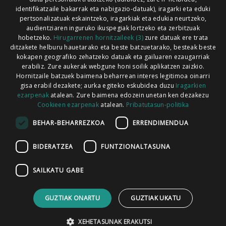
Xorroxin irratia | Lesaka | T. 948638288
identifikatzaile bakarrak eta nabigazio-datuak), iragarki eta eduki
pertsonalizatuak eskaintzeko, iragarkiak eta edukia neurtzeko,
audientziaren inguruko ikuspegiak lortzeko eta zerbitzuak
hobetzeko.
Hirugarrenen hornitzaileek (3)
zure datuak ere trata
ditzakete helburu hauetarako eta beste batzuetarako, besteak beste
Codesyntaxek garatua
kokapen geografiko zehatzeko datuak eta gailuaren ezaugarriak
erabiliz. Zure aukerak webgune honi soilik aplikatzen zaizkio.
Hornitzaile batzuek baimena beharrean interes legitimoa oinarri
gisa erabil dezakete; aurka egiteko eskubidea duzu
Iragarkien
ezarpenak
atalean. Zure baimena edozein unetan ken dezakezu
Cookieen ezarpenak
atalean.
Pribatutasun-politika
HONI BURUZ
LEGE OHARRA
PUBLIZITATEA
BEHAR-BEHARREZKOA
ERRENDIMENDUA
ARAUAK
HARREMANETARAKO
RSS
BIDERATZEA
FUNTZIONALTASUNA
SAILKATU GABE
GUZTIAK ONARTU
GUZTIAK UKATU
XEHETASUNAK ERAKUTSI