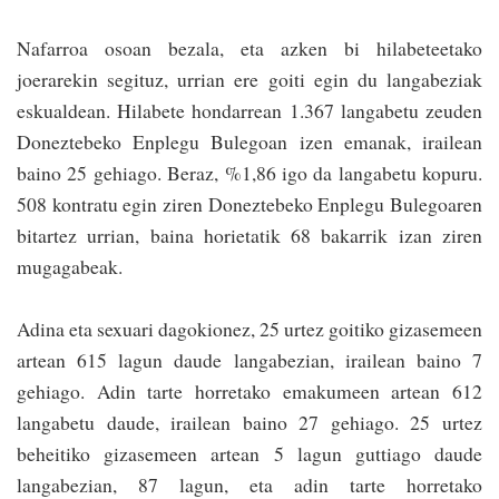
Nafarroa osoan bezala, eta azken bi hilabe­te­etako
joerarekin segituz, urrian ere goiti egin du langabeziak
eskualdean. Hilabete honda­rrean 1.367 langabetu zeuden
Doneztebeko Enplegu Bulegoan izen emanak, irailean
baino 25 gehiago. Beraz, %1,86 igo da langabetu kopuru.
508 kontratu egin ziren Doneztebe­ko Enplegu Bulegoaren
bitartez urrian, baina horietatik 68 bakarrik izan ziren
mugagabeak.
Adina eta sexuari dagokionez, 25 urtez goitiko gizasemeen
artean 615 lagun daude langabezian, irailean baino 7
gehiago. Adin tarte horretako emakumeen artean 612
langabetu daude, irailean baino 27 gehiago. 25 urtez
beheitiko gizasemeen artean 5 lagun guttiago daude
langabezian, 87 lagun, eta adin tarte horretako