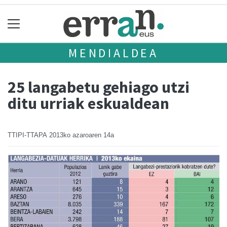
MENDIALDEA
25 langabetu gehiago utzi
ditu urriak eskualdean
TTIPI-TTAPA
2013ko azaroaren 14a