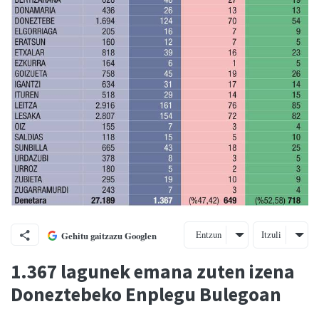
Entzun
Itzuli
Gehitu gaitzazu Googlen
1.367 lagunek emana zuten izena
Doneztebeko Enplegu Bulegoan