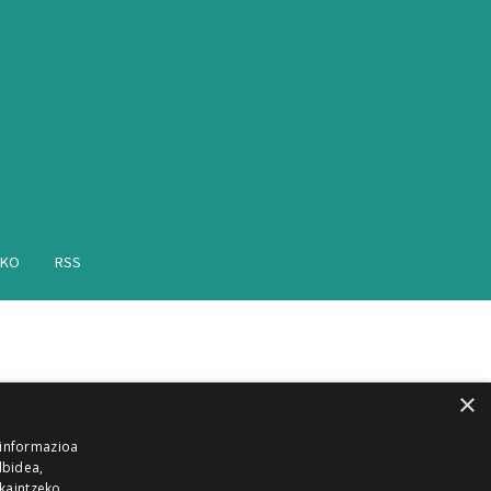
AKO
RSS
×
 informazioa
lbidea,
skaintzeko,