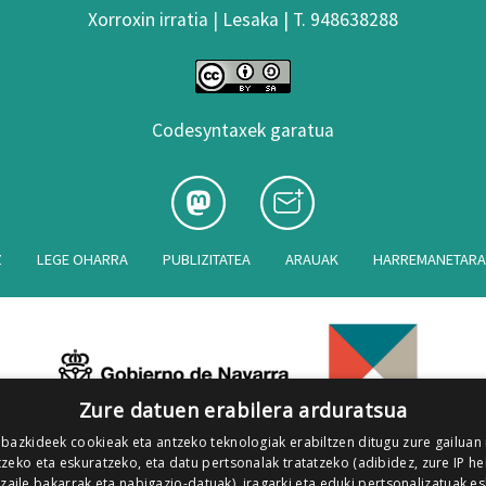
Xorroxin irratia | Lesaka | T. 948638288
Codesyntaxek garatua
Z
LEGE OHARRA
PUBLIZITATEA
ARAUAK
HARREMANETAR
Zure datuen erabilera arduratsua
 bazkideek cookieak eta antzeko teknologiak erabiltzen ditugu zure gailuan
zeko eta eskuratzeko, eta datu pertsonalak tratatzeko (adibidez, zure IP he
tzaile bakarrak eta nabigazio-datuak), iragarki eta eduki pertsonalizatuak e