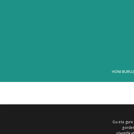
HONI BURU
Gu eta gure
gordet
identifika