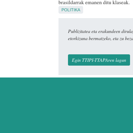
brasildarrak emanen ditu klaseak.
POLITIKA
Publizitatea eta erakundeen dir
etorkizuna bermatzeko, eta zu bez
Egin TTIPI-TTAPAren lagun