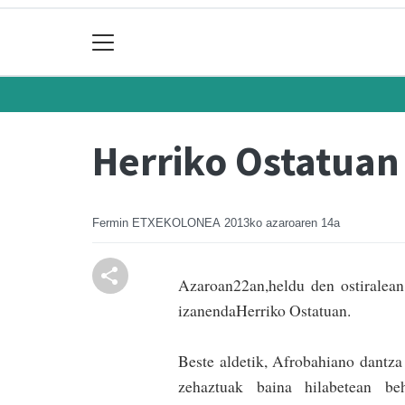
Herriko Ostatuan
Fermin ETXEKOLONEA
2013ko azaroaren 14a
Azaroan22an,heldu den ostiralea
izanendaHerriko Ostatuan.
Beste aldetik, Afrobahiano dantza
zehaztuak baina hilabetean be