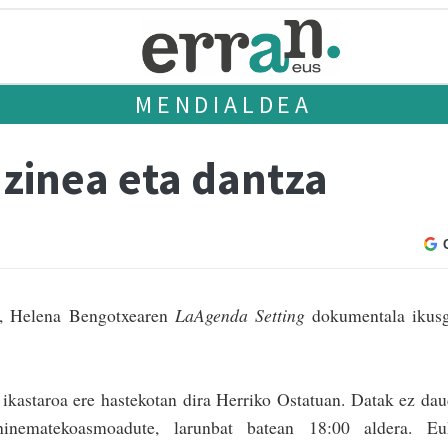
MENDIALDEA
 zinea eta dantza
n, Helena Bengotxearen
LaAgenda Setting
dokumentala ikusg
 ikastaroa ere hastekotan dira Herriko Ostatuan. Datak ez da
hinematekoasmoadute, larunbat batean 18:00 aldera. Eu