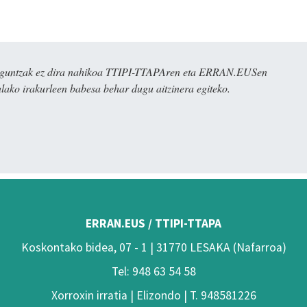
ulaguntzak ez dira nahikoa TTIPI-TTAPAren eta ERRAN.EUSen
alako irakurleen babesa behar dugu aitzinera egiteko.
ERRAN.EUS / TTIPI-TTAPA
Koskontako bidea, 07 - 1 | 31770 LESAKA (Nafarroa)
Tel: 948 63 54 58
Xorroxin irratia | Elizondo | T. 948581226