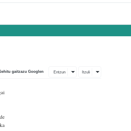
Gehitu gaitzazu Googlen
Entzun
Itzuli
ai
ude
ka