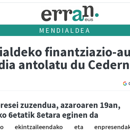
MENDIALDEA
aldeko finantziazio-a
dia antolatu du Ceder
presei zuzendua, azaroaren 19an,
ko 6etatik 8etara eginen da
o ekintzaileendako eta enpresenda