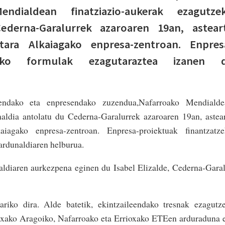
endialdean finatziazio-aukerak ezagutze
ederna-Garalurrek azaroaren 19an, astear
etara Alkaiagako enpresa-zentroan. Enpres
zeko formulak ezagutaraztea izanen 
eendako eta enpresendako zuzendua,Nafarroako Mendialde
naldia antolatu du Cederna-Garalurrek azaroaren 19an, astea
aiagako enpresa-zentroan. Enpresa-proiektuak finantzatze
ardunaldiaren helburua.
naldiaren aurkezpena eginen du Isabel Elizalde, Cederna-Gara
ariko dira. Alde batetik, ekintzaileendako tresnak ezagutz
ixako Aragoiko, Nafarroako eta Errioxako ETEen arduraduna 