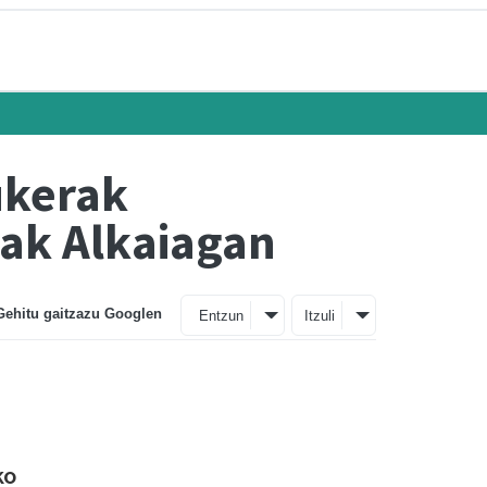
ukerak
nak Alkaiagan
Gehitu gaitzazu Googlen
Entzun
Itzuli
ko