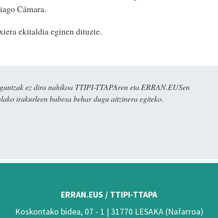
tiago Cámara.
iera ekitaldia eginen dituzte.
ulaguntzak ez dira nahikoa TTIPI-TTAPAren eta ERRAN.EUSen
alako irakurleen babesa behar dugu aitzinera egiteko.
ERRAN.EUS / TTIPI-TTAPA
Koskontako bidea, 07 - 1 | 31770 LESAKA (Nafarroa)