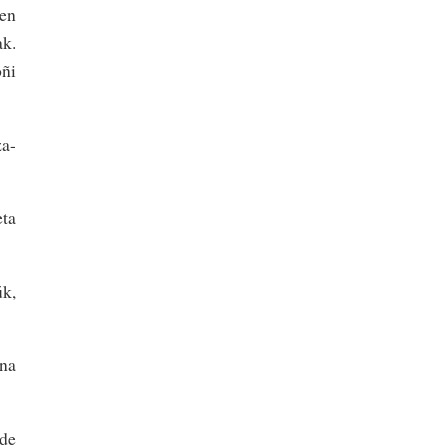
een
k.
oñi
a-
eta
úk,
ena
 de