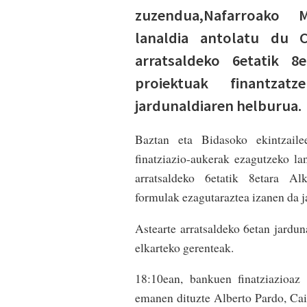
zuzendua,Nafarroako M
lanaldia antolatu du C
arratsaldeko 6etatik 8
proiektuak finantzat
jardunaldiaren helburua.
Baztan eta Bidasoko ekintzail
finatziazio-aukerak ezagutzeko la
arratsaldeko 6etatik 8etara Alk
formulak ezagutaraztea izanen da j
Astearte arratsaldeko 6etan jardu
elkarteko gerenteak.
18:10ean, bankuen finatziazioaz 
emanen dituzte Alberto Pardo, Ca