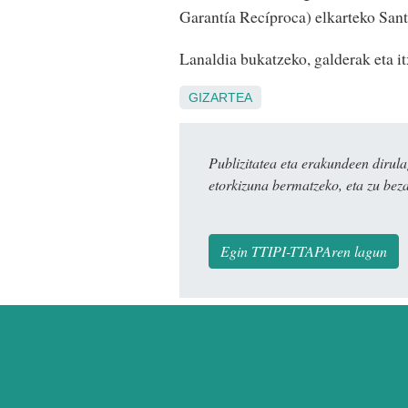
Garantía Recíproca) elkarteko San
Lanaldia bukatzeko, galderak eta itx
GIZARTEA
Publizitatea eta erakundeen dir
etorkizuna bermatzeko, eta zu bez
Egin TTIPI-TTAPAren lagun