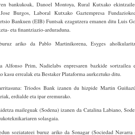
arren bankukoak, Danoel Montoya, Rural Kutxako ekintzail
 Jose Burgos, Laboral Kutxako Gaztempresa Fundaziokoa
rtsio Bankuen (EIB) Funtsak ezagutzera emanen ditu Luis G
ta- eta finantziazio-arduraduna.
buruz ariko da Pablo Martinikorena, Esyges aholkularitz
a Alfonso Prim, Nadielabs enpresaren bazkide sortzailea 
 kasu errealak eta Bestaker Plataforma aurkeztuko ditu.
arritasuna: Triodos Bank izanen du hizpide Martin Guiñaz
iak, erdialde eta ipar eremurako.
taidetza maileguak (Sodena) izanen da Catalina Labiano, Sod
tukoteknikariaren solasgaia.
edun soziatateei buruz ariko da Sonagar (Sociedad Navarra