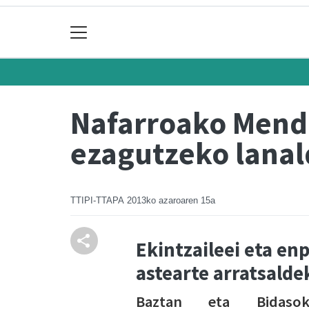
Nafarroako Mendi
ezagutzeko lanal
TTIPI-TTAPA
2013ko azaroaren 15a
Ekintzaileei eta en
astearte arratsalde
Baztan eta Bidasok