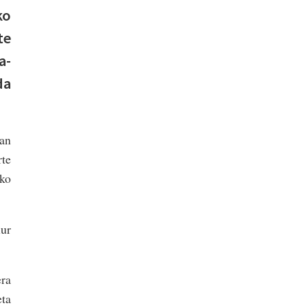
ko
te
a-
da
an
rte
ko
lur
era
eta