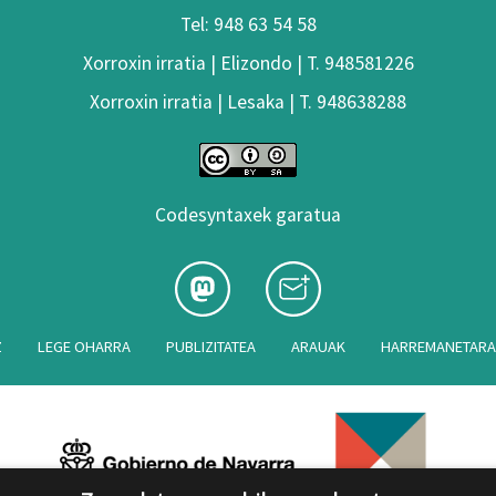
Tel: 948 63 54 58
Xorroxin irratia | Elizondo | T. 948581226
Xorroxin irratia | Lesaka | T. 948638288
Codesyntaxek garatua
Z
LEGE OHARRA
PUBLIZITATEA
ARAUAK
HARREMANETAR