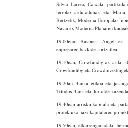
Silvia Larrea, Caixako partikul
lerroko arduradunak eta Maria
Bertzetik, Moderna-Europako Inbe
Navarro, Moderna Planaren kudeake
19:00etan Business Angels-eri 
enpresaren bazkide-sortzailea.
19:10ean, Crowfundig-az ariko d
Crowfundibg eta Crowdinvestingeko
19:20an Banka etikoa eta jasang
Triodos Bank-eko lurralde-zuzendar
19:40ean arrisku kapitala eta par
proiektuko hazi-kapitalaren proiek
19:50ean, elkarrenganadako berm