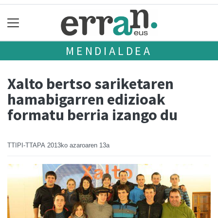
MENDIALDEA
Xalto bertso sariketaren
hamabigarren edizioak
formatu berria izango du
TTIPI-TTAPA
2013ko azaroaren 13a