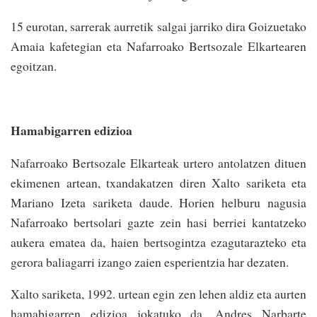
15 eurotan, sarrerak aurretik salgai jarriko dira Goizuetako
Amaia kafetegian eta Nafarroako Bertsozale Elkartearen
egoitzan.
Hamabigarren edizioa
Nafarroako Bertsozale Elkarteak urtero antolatzen dituen
ekimenen artean, txandakatzen diren Xalto sariketa eta
Mariano Izeta sariketa daude. Horien helburu nagusia
Nafarroako bertsolari gazte zein hasi berriei kantatzeko
aukera ematea da, haien bertsogintza ezagutarazteko eta
gerora baliagarri izango zaien esperientzia har dezaten.
Xalto sariketa, 1992. urtean egin zen lehen aldiz eta aurten
hamabigarren edizioa jokatuko da. Andres Narbarte