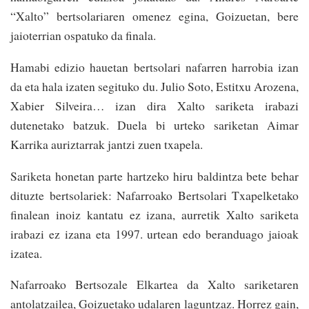
“Xalto” bertsolariaren omenez egina, Goizuetan, bere
jaioterrian ospatuko da finala.
Hamabi edizio hauetan bertsolari nafarren harrobia izan
da eta hala izaten segituko du. Julio Soto, Estitxu Arozena,
Xabier Silveira… izan dira Xalto sariketa irabazi
dutenetako batzuk. Duela bi urteko sariketan Aimar
Karrika auriztarrak jantzi zuen txapela.
Sariketa honetan parte hartzeko hiru baldintza bete behar
dituzte bertsolariek: Nafarroako Bertsolari Txapelketako
finalean inoiz kantatu ez izana, aurretik Xalto sariketa
irabazi ez izana eta 1997. urtean edo beranduago jaioak
izatea.
Nafarroako Bertsozale Elkartea da Xalto sariketaren
antolatzailea, Goizuetako udalaren laguntzaz. Horrez gain,