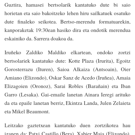
Guztira, hamasei bertsolarik kantatuko dute bi saio
horietan eta saio bakoitzeko lehen hiru sailkatuek osatuko
dute finaleko seikotea. Bertso-merendu formatuarekin,
kanporaketak 19:30ean hasiko dira eta ondotik merendua
eskainiko da. Sarrera doakoa da.
Iruñeko Zaldiko Maldiko elkartean, ondoko zortzi
bertsolariek kantatuko dute: Kotte Plaza (Irurita), Egoitz
Gorosterrazu (Ituren), Saioa Alkaiza (Antsoain), Oier
Amiano (Elizondo), Oskar Sanz de Acedo (Iruñea), Amaia
Elizagoien (Oronoz), Sarai Robles (Barañain) eta Iban
Garro (Lesaka). Gai-emaile lanetan Ainara Ieregi arituko
da eta epaile lanetan berriz, Ekintza Landa, Julen Zelaieta
eta Mikel Beaumont.
Leitzako gaztetxean kantatuko duen zortzikotea hau
izanen da: Patxi Castillo (Bera), Xabier Maia (Elizondo),