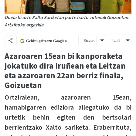
Duela bi urte Xalto Sariketan parte hartu zutenak Goizuetan.
Artxiboko argazkia
Entzun
Itzuli
Gehitu gaitzazu Googlen
Azaroaren 15ean bi kanporaketa
jokatuko dira Iruñean eta Leitzan
eta azaroaren 22an berriz finala,
Goizuetan
Ortziralean, azaroaren 15ean,
hamabigarren ediziora ailegatuko da bi
urtetik behin egiten den bertsolari
berrientzako Xalto sariketa. Eraberrituta,