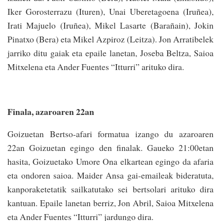
Iker Gorosterrazu (Ituren), Unai Uberetagoena (Iruñea),
Irati Majuelo (Iruñea), Mikel Lasarte (Barañain), Jokin
Pinatxo (Bera) eta Mikel Azpiroz (Leitza). Jon Arratibelek
jarriko ditu gaiak eta epaile lanetan, Joseba Beltza, Saioa
Mitxelena eta Ander Fuentes “Itturri” arituko dira.
Finala, azaroaren 22an
Goizuetan Bertso-afari formatua izango du azaroaren
22an Goizuetan egingo den finalak. Gaueko 21:00etan
hasita, Goizuetako Umore Ona elkartean egingo da afaria
eta ondoren saioa. Maider Ansa gai-emaileak bideratuta,
kanporaketetatik sailkatutako sei bertsolari arituko dira
kantuan. Epaile lanetan berriz, Jon Abril, Saioa Mitxelena
eta Ander Fuentes “Itturri” jardungo dira.