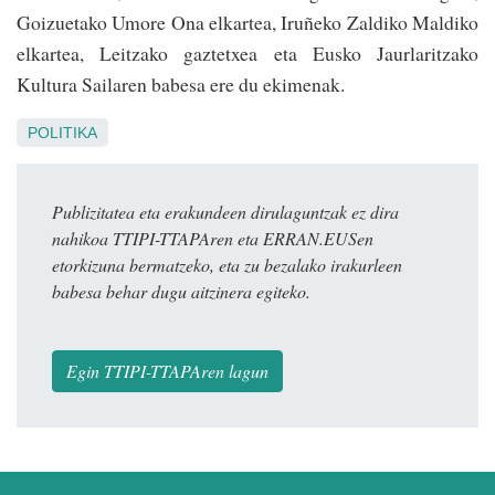
Goizuetako Umore Ona elkartea, Iruñeko Zaldiko Maldiko
elkartea, Leitzako gaztetxea eta Eusko Jaurlaritzako
Kultura Sailaren babesa ere du ekimenak.
POLITIKA
Publizitatea eta erakundeen dirulaguntzak ez dira
nahikoa TTIPI-TTAPAren eta ERRAN.EUSen
etorkizuna bermatzeko, eta zu bezalako irakurleen
babesa behar dugu aitzinera egiteko.
Egin TTIPI-TTAPAren lagun