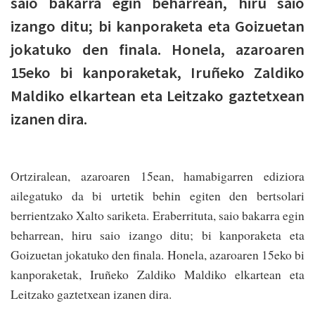
saio bakarra egin beharrean, hiru saio
izango ditu; bi kanporaketa eta Goizuetan
jokatuko den finala. Honela, azaroaren
15eko bi kanporaketak, Iruñeko Zaldiko
Maldiko elkartean eta Leitzako gaztetxean
izanen dira.
Ortziralean, azaroaren 15ean, hamabigarren ediziora
ailegatuko da bi urtetik behin egiten den bertsolari
berrientzako Xalto sariketa. Eraberrituta, saio bakarra egin
beharrean, hiru saio izango ditu; bi kanporaketa eta
Goizuetan jokatuko den finala. Honela, azaroaren 15eko bi
kanporaketak, Iruñeko Zaldiko Maldiko elkartean eta
Leitzako gaztetxean izanen dira.