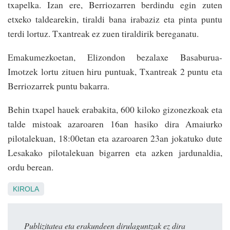
txapelka. Izan ere, Berriozarren berdindu egin zuten
etxeko taldearekin, tiraldi bana irabaziz eta pinta puntu
terdi lortuz. Txantreak ez zuen tiraldirik bereganatu.
Emakumezkoetan, Elizondon bezalaxe Basaburua-
Imotzek lortu zituen hiru puntuak, Txantreak 2 puntu eta
Berriozarrek puntu bakarra.
Behin txapel hauek erabakita, 600 kiloko gizonezkoak eta
talde mistoak azaroaren 16an hasiko dira Amaiurko
pilotalekuan, 18:00etan eta azaroaren 23an jokatuko dute
Lesakako pilotalekuan bigarren eta azken jardunaldia,
ordu berean.
KIROLA
Publizitatea eta erakundeen dirulaguntzak ez dira