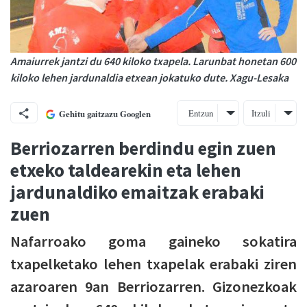
Amaiurrek jantzi du 640 kiloko txapela. Larunbat honetan 600
kiloko lehen jardunaldia etxean jokatuko dute. Xagu-Lesaka
Entzun
Itzuli
Gehitu gaitzazu Googlen
Berriozarren berdindu egin zuen
etxeko taldearekin eta lehen
jardunaldiko emaitzak erabaki
zuen
Nafarroako goma gaineko sokatira
txapelketako lehen txapelak erabaki ziren
azaroaren 9an Berriozarren. Gizonezkoak