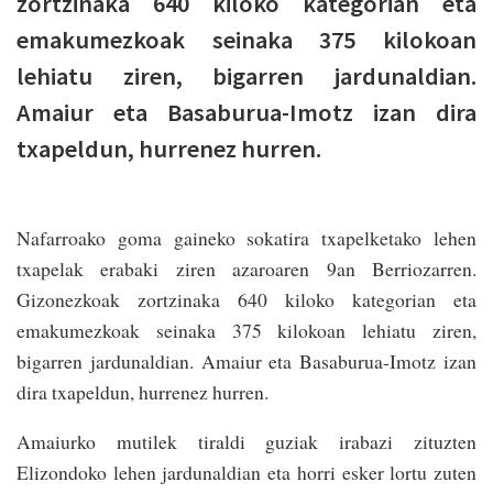
zortzinaka 640 kiloko kategorian eta
emakumezkoak seinaka 375 kilokoan
lehiatu ziren, bigarren jardunaldian.
Amaiur eta Basaburua-Imotz izan dira
txapeldun, hurrenez hurren.
Nafarroako goma gaineko sokatira txapelketako lehen
txapelak erabaki ziren azaroaren 9an Berriozarren.
Gizonezkoak zortzinaka 640 kiloko kategorian eta
emakumezkoak seinaka 375 kilokoan lehiatu ziren,
bigarren jardunaldian. Amaiur eta Basaburua-Imotz izan
dira txapeldun, hurrenez hurren.
Amaiurko mutilek tiraldi guziak irabazi zituzten
Elizondoko lehen jardunaldian eta horri esker lortu zuten