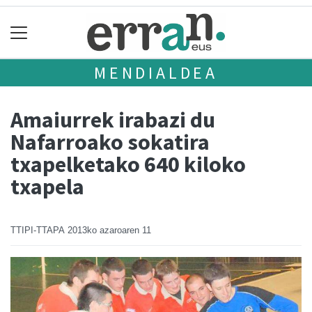
MENDIALDEA
Amaiurrek irabazi du
Nafarroako sokatira
txapelketako 640 kiloko
txapela
TTIPI-TTAPA
2013ko azaroaren 11