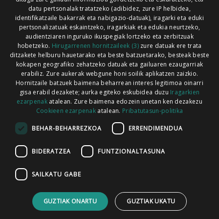
Xorroxin irratia | Lesaka | T. 948638288
datu pertsonalak tratatzeko (adibidez, zure IP helbidea,
identifikatzaile bakarrak eta nabigazio-datuak), iragarki eta eduki
pertsonalizatuak eskaintzeko, iragarkiak eta edukia neurtzeko,
audientziaren inguruko ikuspegiak lortzeko eta zerbitzuak
hobetzeko.
Hirugarrenen hornitzaileek (3)
zure datuak ere trata
ditzakete helburu hauetarako eta beste batzuetarako, besteak beste
Codesyntaxek garatua
kokapen geografiko zehatzeko datuak eta gailuaren ezaugarriak
erabiliz. Zure aukerak webgune honi soilik aplikatzen zaizkio.
Hornitzaile batzuek baimena beharrean interes legitimoa oinarri
gisa erabil dezakete; aurka egiteko eskubidea duzu
Iragarkien
ezarpenak
atalean. Zure baimena edozein unetan ken dezakezu
Cookieen ezarpenak
atalean.
Pribatutasun-politika
HONI BURUZ
LEGE OHARRA
PUBLIZITATEA
BEHAR-BEHARREZKOA
ERRENDIMENDUA
ARAUAK
HARREMANETARAKO
RSS
BIDERATZEA
FUNTZIONALTASUNA
SAILKATU GABE
GUZTIAK ONARTU
GUZTIAK UKATU