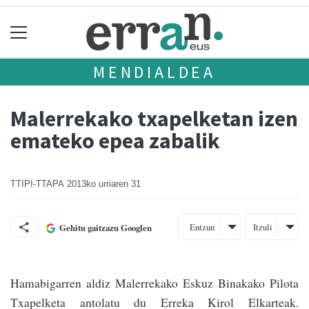
MENDIALDEA
Malerrekako txapelketan izen
emateko epea zabalik
TTIPI-TTAPA
2013ko urriaren 31
Entzun
Itzuli
Gehitu gaitzazu Googlen
Hamabigarren aldiz Malerrekako Eskuz Binakako Pilota
Txapelketa antolatu du Erreka Kirol Elkarteak.