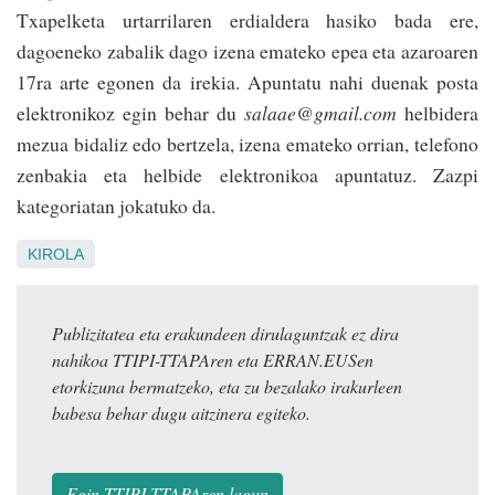
Txapelketa urtarrilaren erdialdera hasiko bada ere,
dagoeneko zabalik dago izena emateko epea eta azaroaren
17ra arte egonen da irekia. Apuntatu nahi duenak posta
elektronikoz egin behar du
salaae@gmail.com
helbidera
mezua bidaliz edo bertzela, izena emateko orrian, telefono
zenbakia eta helbide elektronikoa apun­tatuz. Zazpi
kategoriatan jokatuko da.
KIROLA
Publizitatea eta erakundeen dirulaguntzak ez dira
nahikoa TTIPI-TTAPAren eta ERRAN.EUSen
etorkizuna bermatzeko, eta zu bezalako irakurleen
babesa behar dugu aitzinera egiteko.
Egin TTIPI-TTAPAren lagun