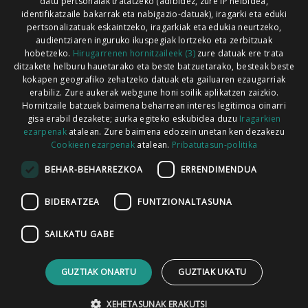
Xorroxin irratia | Lesaka | T. 948638288
datu pertsonalak tratatzeko (adibidez, zure IP helbidea,
identifikatzaile bakarrak eta nabigazio-datuak), iragarki eta eduki
pertsonalizatuak eskaintzeko, iragarkiak eta edukia neurtzeko,
audientziaren inguruko ikuspegiak lortzeko eta zerbitzuak
hobetzeko.
Hirugarrenen hornitzaileek (3)
zure datuak ere trata
ditzakete helburu hauetarako eta beste batzuetarako, besteak beste
Codesyntaxek garatua
kokapen geografiko zehatzeko datuak eta gailuaren ezaugarriak
erabiliz. Zure aukerak webgune honi soilik aplikatzen zaizkio.
Hornitzaile batzuek baimena beharrean interes legitimoa oinarri
gisa erabil dezakete; aurka egiteko eskubidea duzu
Iragarkien
ezarpenak
atalean. Zure baimena edozein unetan ken dezakezu
Cookieen ezarpenak
atalean.
Pribatutasun-politika
HONI BURUZ
LEGE OHARRA
PUBLIZITATEA
BEHAR-BEHARREZKOA
ERRENDIMENDUA
ARAUAK
HARREMANETARAKO
RSS
BIDERATZEA
FUNTZIONALTASUNA
SAILKATU GABE
GUZTIAK ONARTU
GUZTIAK UKATU
XEHETASUNAK ERAKUTSI