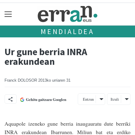
MENDIALDEA
Ur gune berria INRA
erakundean
Franck DOLOSOR
2013ko urriaren 31
Entzun
Itzuli
Gehitu gaitzazu Googlen
Aquapole izeneko gune berria inaugauratu dute berriki
INRA erakundean Ibarrunen. Miliun bat eta erdiko