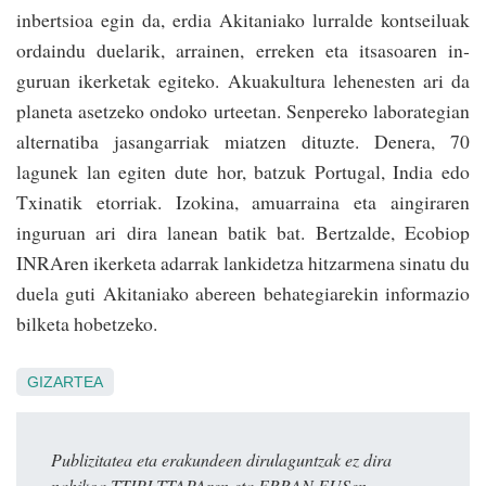
inbertsioa egin da, erdia Akitaniako lurralde konts­eiluak
ordaindu duelarik, arrainen, erreken eta itsasoaren in­
guruan ikerketak egiteko. Akuakultura lehenesten ari da
planeta asetzeko ondoko urteetan. Senpereko laborategian
alternatiba jasangarriak miatzen dituzte. Denera, 70
lagunek lan egiten dute hor, batzuk Portugal, India edo
Txinatik etorriak. Izokina, amuarraina eta aingiraren
inguruan ari dira lanean batik bat. Bertzalde, Ecobiop
INRAren ikerketa adarrak lankidetza hitzarmena sinatu du
duela guti Akitaniako abereen behategiarekin informazio
bilketa hobetzeko.
GIZARTEA
Publizitatea eta erakundeen dirulaguntzak ez dira
nahikoa TTIPI-TTAPAren eta ERRAN.EUSen