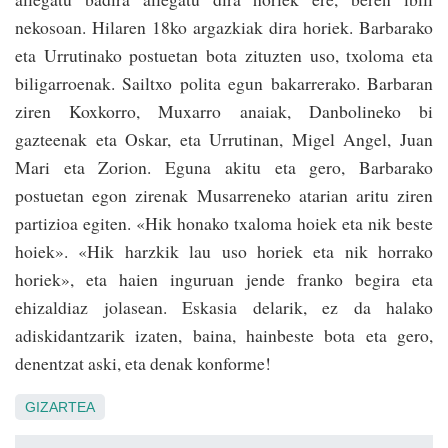
nekosoan. Hilaren 18ko argazkiak dira horiek. Barbarako
eta Urrutinako postuetan bota zituzten uso, txoloma eta
biliga­rroenak. Sailtxo polita egun bakarrerako. Barbaran
ziren Koxkorro, Muxarro anaiak, Danbolineko bi
gazteenak eta Oskar, eta Urrutinan, Migel Angel, Juan
Mari eta Zorion. Eguna akitu eta gero, Barbarako
postuetan egon zirenak Musarreneko atarian aritu ziren
partizioa egiten. «Hik honako txaloma hoiek eta nik beste
hoiek». «Hik harzkik lau uso horiek eta nik horrako
horiek», eta haien ingu­ruan jende franko begira eta
ehizaldiaz jolasean. Eskasia delarik, ez da halako
adiskidan­tzarik izaten, baina, hain­beste bota eta gero,
denentzat aski, eta denak konforme!
GIZARTEA