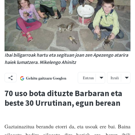
Ibai biligarroak hartu eta segituan joan zen Apezengo atarira
haiek lumatzera. Mikelengo Ahinitz
Entzun
Itzuli
Gehitu gaitzazu Googlen
70 uso bota dituzte Barbaran eta
beste 30 Urrutinan, egun berean
Gaztainazitua berandu etorri da, eta usoak ere bai. Baina
ailegatu badira ailegatu dira horiek ere, beren ibili