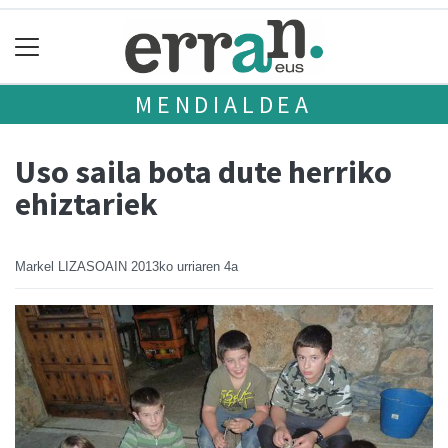
MENDIALDEA
Uso saila bota dute herriko
ehiztariek
Markel LIZASOAIN
2013ko urriaren 4a