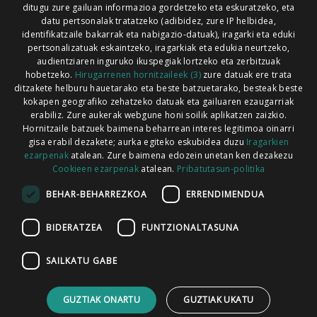
ditugu zure gailuan informazioa gordetzeko eta eskuratzeko, eta
Xorroxin irratia | Lesaka | T. 948638288
datu pertsonalak tratatzeko (adibidez, zure IP helbidea,
identifikatzaile bakarrak eta nabigazio-datuak), iragarki eta eduki
pertsonalizatuak eskaintzeko, iragarkiak eta edukia neurtzeko,
audientziaren inguruko ikuspegiak lortzeko eta zerbitzuak
hobetzeko.
Hirugarrenen hornitzaileek (3)
zure datuak ere trata
ditzakete helburu hauetarako eta beste batzuetarako, besteak beste
Codesyntaxek garatua
kokapen geografiko zehatzeko datuak eta gailuaren ezaugarriak
erabiliz. Zure aukerak webgune honi soilik aplikatzen zaizkio.
Hornitzaile batzuek baimena beharrean interes legitimoa oinarri
gisa erabil dezakete; aurka egiteko eskubidea duzu
Iragarkien
ezarpenak
atalean. Zure baimena edozein unetan ken dezakezu
Cookieen ezarpenak
atalean.
Pribatutasun-politika
HONI BURUZ
LEGE OHARRA
PUBLIZITATEA
BEHAR-BEHARREZKOA
ERRENDIMENDUA
ARAUAK
HARREMANETARAKO
RSS
BIDERATZEA
FUNTZIONALTASUNA
SAILKATU GABE
GUZTIAK ONARTU
GUZTIAK UKATU