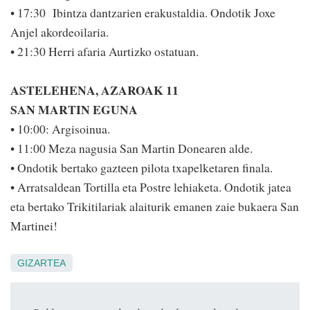
• 17:30 Ibintza dantzarien erakustaldia. Ondotik Joxe
Anjel akordeoilaria.
• 21:30 Herri afaria Aurtizko ostatuan.
ASTELEHENA, AZAROAK 11
SAN MARTIN EGUNA
• 10:00: Argisoinua.
• 11:00 Meza nagusia San Martin Donearen alde.
• Ondotik bertako gazteen pilota txapelketaren finala.
• Arratsaldean Tortilla eta Postre lehiaketa. Ondotik jatea
eta bertako Trikitilariak alaiturik emanen zaie bukaera San
Martinei!
GIZARTEA