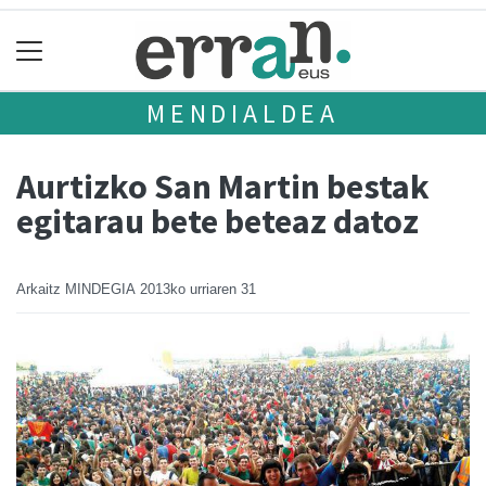
MENDIALDEA
Aurtizko San Martin bestak
egitarau bete beteaz datoz
Arkaitz MINDEGIA
2013ko urriaren 31