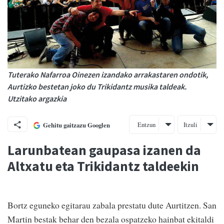
Tuterako Nafarroa Oinezen izandako arrakastaren ondotik,
Aurtizko bestetan joko du Trikidantz musika taldeak.
Utzitako argazkia
Entzun
Itzuli
Gehitu gaitzazu Googlen
Larunbatean gaupasa izanen da
Altxatu eta Trikidantz taldeekin
Bortz eguneko egitarau zabala prestatu dute Aurtitzen. San
Martin bestak behar den bezala ospatzeko hainbat ekitaldi