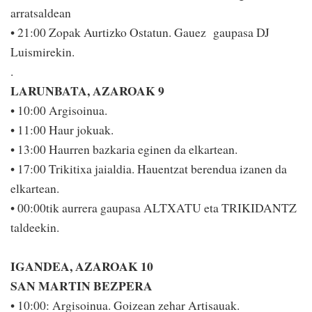
arratsaldean
• 21:00 Zopak Aurtizko Ostatun. Gauez gaupasa DJ
Luismirekin.
.
LARUNBATA, AZAROAK 9
• 10:00 Argisoinua.
• 11:00 Haur jokuak.
• 13:00 Haurren bazkaria eginen da elkartean.
• 17:00 Trikitixa jaialdia. Hauentzat berendua izanen da
elkartean.
• 00:00tik aurrera gaupasa ALTXATU eta TRIKIDANTZ
taldeekin.
IGANDEA, AZAROAK 10
SAN MARTIN BEZPERA
• 10:00: Argisoinua. Goizean zehar Artisauak.