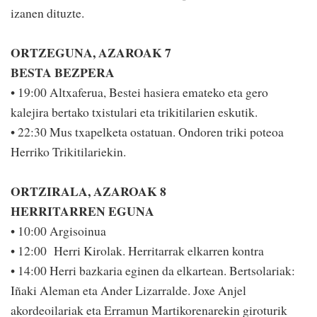
izanen dituzte.
ORTZEGUNA, AZAROAK 7
BESTA BEZPERA
• 19:00 Altxaferua, Bes­tei hasiera emateko eta gero
kalejira bertako txistulari eta trikitilarien eskutik.
• 22:30 Mus txapelketa ostatuan. Ondoren triki poteoa
Herriko Trikitilariekin.
ORTZIRALA, AZAROAK 8
HERRITARREN EGUNA
• 10:00 Argisoinua
• 12:00 Herri Kirolak. Herritarrak elkarren kontra
• 14:00 Herri bazkaria eginen da elkartean. Bertsolariak:
Iñaki Aleman eta Ander Liza­rralde. Joxe Anjel
akordeoilariak eta Erramun Martikorenarekin giroturik